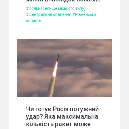
#
Колки (селище міського типу)
#
Центральне опалення
#
Рівненська
область
Чи готує Росія потужний
удар? Яка максимальна
кількість ракет може