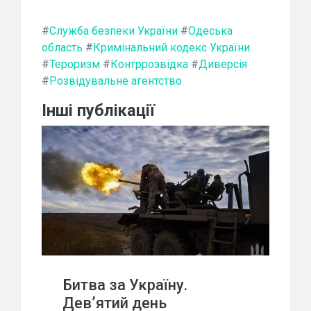
#
Служба безпеки України
#
Одеська
область
#
Кримінальний кодекс України
#
Тероризм
#
Контррозвідка
#
Диверсія
#
Розвідувальне агентство
Інші публікації
Битва за Україну.
Дев’ятий день