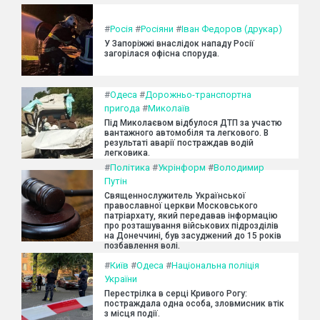
#
Росія
#
Росіяни
#
Іван Федоров (друкар)
У Запоріжжі внаслідок нападу Росії
загорілася офісна споруда.
#
Одеса
#
Дорожньо-транспортна
пригода
#
Миколаїв
Під Миколаєвом відбулося ДТП за участю
вантажного автомобіля та легкового. В
результаті аварії постраждав водій
легковика.
#
Політика
#
Укрінформ
#
Володимир
Путін
Священнослужитель Української
православної церкви Московського
патріархату, який передавав інформацію
про розташування військових підрозділів
на Донеччині, був засуджений до 15 років
позбавлення волі.
#
Київ
#
Одеса
#
Національна поліція
України
Перестрілка в серці Кривого Рогу:
постраждала одна особа, зловмисник втік
з місця події.