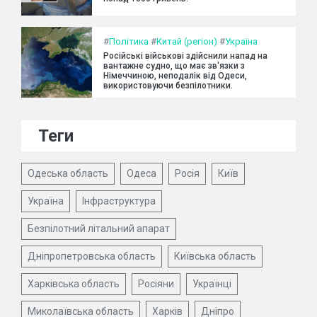
#
Політика
#
Китай (регіон)
#
Україна
Російські військові здійснили напад на
вантажне судно, що має зв'язки з
Німеччиною, неподалік від Одеси,
використовуючи безпілотники.
Теги
Одеська область
Одеса
Росія
Київ
Україна
Інфраструктура
Безпілотний літальний апарат
Дніпропетровська область
Київська область
Харківська область
Росіяни
Українці
Миколаївська область
Харків
Дніпро