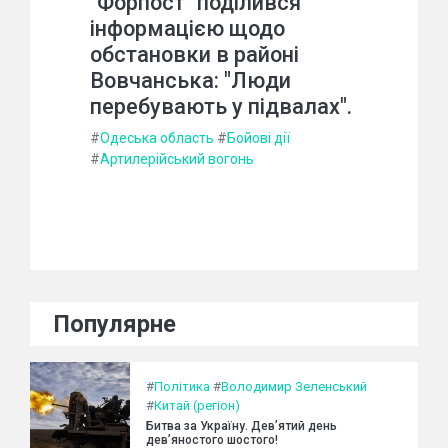
"Форпост" поділився
інформацією щодо
обстановки в районі
Вовчанська: "Люди
перебувають у підвалах".
#
Одеська область
#
Бойові дії
#
Артилерійський вогонь
Популярне
#
Політика
#
Володимир Зеленський
#
Китай (регіон)
Битва за Україну. Дев’ятий день
дев’яностого шостого!