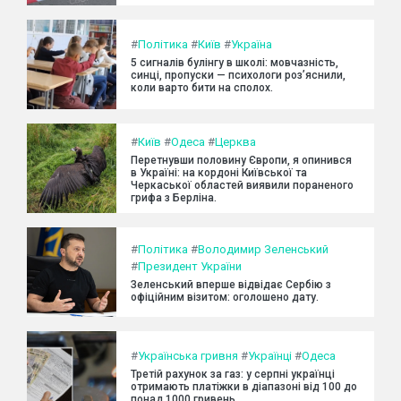
#
Політика
#
Київ
#
Україна
5 сигналів булінгу в школі: мовчазність,
синці, пропуски — психологи роз’яснили,
коли варто бити на сполох.
#
Київ
#
Одеса
#
Церква
Перетнувши половину Європи, я опинився
в Україні: на кордоні Київської та
Черкаської областей виявили пораненого
грифа з Берліна.
#
Політика
#
Володимир Зеленський
#
Президент України
Зеленський вперше відвідає Сербію з
офіційним візитом: оголошено дату.
#
Українська гривня
#
Українці
#
Одеса
Третій рахунок за газ: у серпні українці
отримають платіжки в діапазоні від 100 до
понад 1000 гривень.