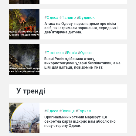
#
Одеса
#
Паливо
#
Будинок
Атака на Одесу: наразі відомо про вісім
осіб, які отримали поранення, серед них і
дев'ятирічна дитина.
#
Політика
#
Росія
#
Одеса
Вночі Росія здійснила атаку,
використовуючи ударні безпілотники, а не
цілі для імітації, повідомив Ігнат.
У тренді
#
Одеса
#
Вулиця
#
Туризм
Оригінальний котячий маршрут: ця
секретна карта відкриє вам абсолютно
нову сторону Одеси.