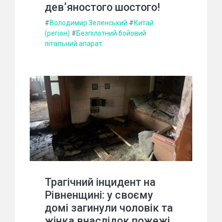
дев’яностого шостого!
#
Володимир Зеленський
#
Китай
(регіон)
#
Безпілотний бойовий
літальний апарат
Трагічний інцидент на
Рівненщині: у своєму
домі загинули чоловік та
жінка внаслідок пожежі.