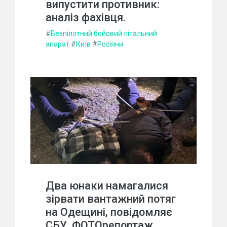
випустити противник:
аналіз фахівця.
#
Безпілотний бойовий літальний
апарат
#
Київ
#
Росіяни
Два юнаки намагалися
зірвати вантажний потяг
на Одещині, повідомляє
СБУ. ФОТОрепортаж.