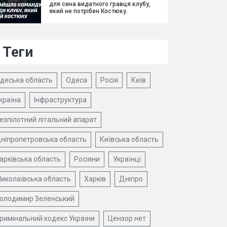
для сина видатного гравця клубу,
який не потрібен Костюку.
Теги
деська область
Одеса
Росія
Київ
країна
Інфраструктура
езпілотний літальний апарат
ніпропетровська область
Київська область
арківська область
Росіяни
Українці
иколаївська область
Харків
Дніпро
олодимир Зеленський
римінальний кодекс України
Цензор.нет