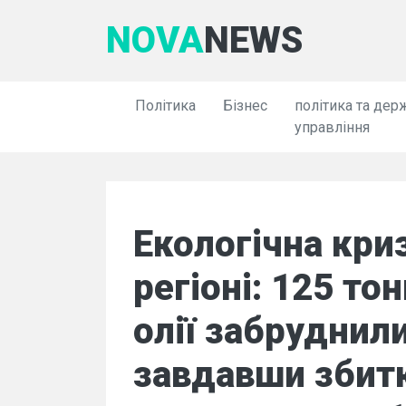
NOVA
NEWS
Політика
Бізнес
політика та дер
управління
Екологічна кри
регіоні: 125 то
олії забруднил
завдавши збитк