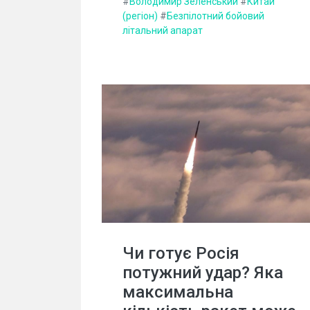
#
Володимир Зеленський
#
Китай
(регіон)
#
Безпілотний бойовий
літальний апарат
Чи готує Росія
потужний удар? Яка
максимальна