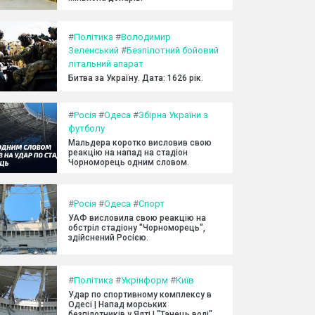
#
Політика
#
Володимир
Зеленський
#
Безпілотний бойовий
літальний апарат
Битва за Україну. Дата: 1626 рік.
#
Росія
#
Одеса
#
Збірна України з
футболу
Мальдера коротко висловив свою
реакцію на напад на стадіон
Чорноморець одним словом.
#
Росія
#
Одеса
#
Спорт
УАФ висловила свою реакцію на
обстріл стадіону "Чорноморець",
здійснений Росією.
#
Політика
#
Укрінформ
#
Київ
Удар по спортивному комплексу в
Одесі | Напад морських
безпілотників у Ялті | "Танець волі"