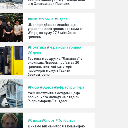
від Олександри Паскаль
#
Київ
#
Україна
#
Одеса
Uklon придбав компанію, що
управляє електросамокатами e-
Wings, за суму 97,6 мільйона
гривень.
#
Політика
#
Українська гривня
#
Одеса
Тестова маршрутка "Лапаївка" в
околицях Львова: проїзд за 20
гривень, пільгові категорії
пасажирів можуть їздити
безкоштовно.
#
Росія
#
Одеса
#
Інфраструктура
УАФ виступила з осудом щодо
російського нападу на стадіон
"Чорноморець" в Одесі.
#
Одеса
#
Спорт
#
Футболіст
Динамо визначилося з командою