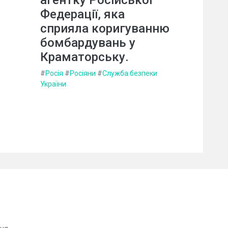
агентку Російської
Федерації, яка
сприяла коригуванню
бомбардувань у
Краматорську.
#
Росія
#
Росіяни
#
Служба безпеки
України