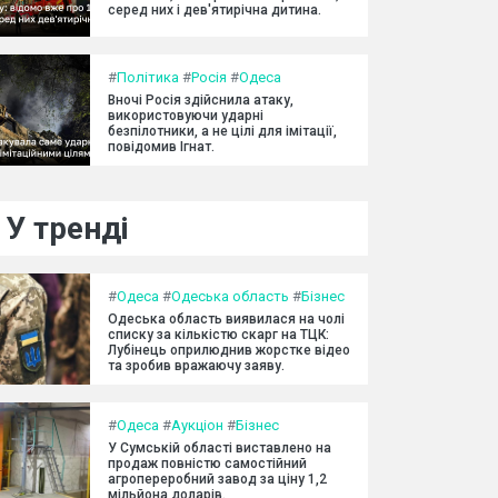
серед них і дев'ятирічна дитина.
#
Політика
#
Росія
#
Одеса
Вночі Росія здійснила атаку,
використовуючи ударні
безпілотники, а не цілі для імітації,
повідомив Ігнат.
У тренді
#
Одеса
#
Одеська область
#
Бізнес
Одеська область виявилася на чолі
списку за кількістю скарг на ТЦК:
Лубінець оприлюднив жорстке відео
та зробив вражаючу заяву.
#
Одеса
#
Аукціон
#
Бізнес
У Сумській області виставлено на
продаж повністю самостійний
агропереробний завод за ціну 1,2
мільйона доларів.