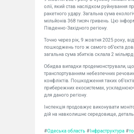
олії, який став наслідком руйнування п
ракетного удару. Загальна сума екологі
мільйонів 368 тисяч гривень. Цю інфо
Південно-Західного регіону.
Точно через рік, 9 жовтня 2025 року, ві
пошкоджень того ж самого об'єкта дов
загальна сума збитків склала 2 мільярд
Обидва випадки продемонстрували, що 
транспортуванням небезпечних речовин
конфліктів. Пошкодження таких об'єкті
прибережних екосистемах, ускладнюючи
для даного регіону.
Інспекція продовжує виконувати моніт
дій на навколишнє середовище, детальн
#
Одеська область
#
Інфраструктура
#
то