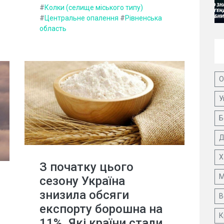
#
Колки (селище міського типу)
#
Центральне опалення
#
Рівненська
область
О
У
Б
Д
Х
З початку цього
М
сезону Україна
знизила обсяги
В
експорту борошна на
К
11%. Які країни стали