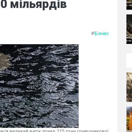
0 мільярдів
#
Бізнес
ався великий витік понад 125 тонн соняшникової