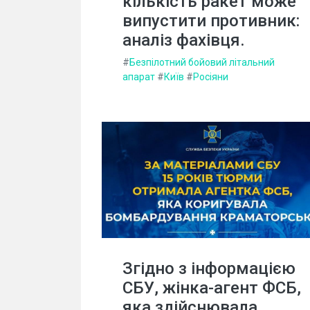
кількість ракет може
випустити противник:
аналіз фахівця.
#
Безпілотний бойовий літальний
апарат
#
Київ
#
Росіяни
Згідно з інформацією
СБУ, жінка-агент ФСБ,
яка здійснювала