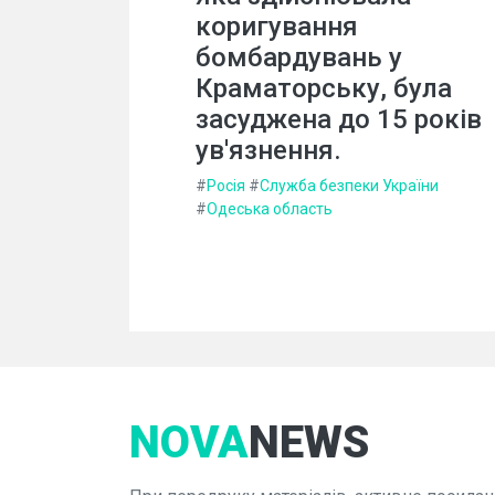
коригування
бомбардувань у
Краматорську, була
засуджена до 15 років
ув'язнення.
#
Росія
#
Служба безпеки України
#
Одеська область
NOVA
NEWS