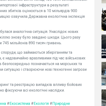
рипортової інфраструктури в результаті
чних збитків оцінюється в 10 мільярдів 900
рмацію озвучила Державна екологічна інспекція
дбулася аналогічна ситуація. Унаслідок нових
кіллю знову було завдано шкоди. Цього разу
и 745 мільйонів 890 тисяч гривень.
споруди, що займаються зберіганням та
, є надзвичайно вразливими під час військових
в безпосередньо позначається на морських та
 ситуацію і створюючи нові техногенні загрози
оринг та реєстрацію випадків впливу бойових
о фіксуючи всі екологічні наслідки.
нна
#
Екосистема
#
Екологія
#
Природне