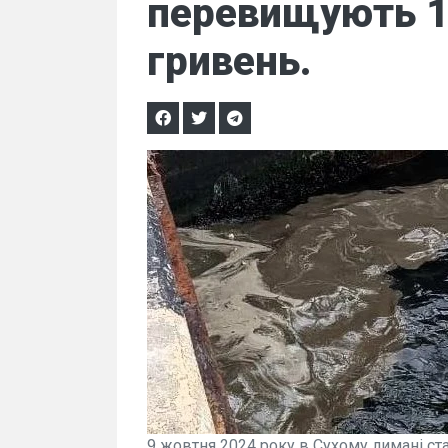
перевищують 1
гривень.
9 жовтня 2024 року в Сухому лимані ст