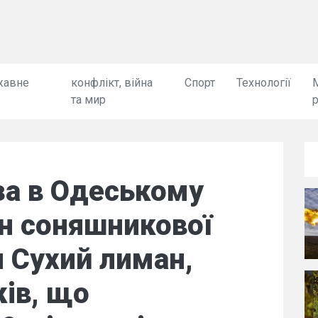
жавне
конфлікт, війна
Спорт
Технології
та мир
за в Одеському
нн соняшникової
и Сухий лиман,
ів, що