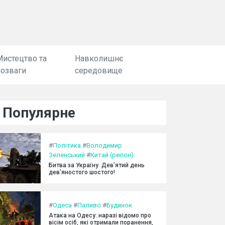
Мистецтво та
Навколишнє
розваги
середовище
Популярне
#
Політика
#
Володимир
Зеленський
#
Китай (регіон)
Битва за Україну. Дев’ятий день
дев’яностого шостого!
#
Одеса
#
Паливо
#
Будинок
Атака на Одесу: наразі відомо про
вісім осіб, які отримали поранення,