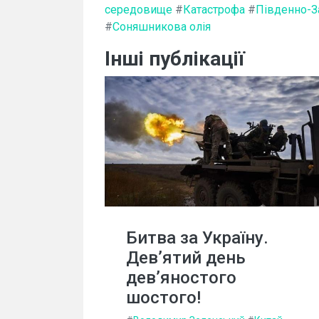
середовище
#
Катастрофа
#
Південно-З
#
Соняшникова олія
Інші публікації
Битва за Україну.
Дев’ятий день
дев’яностого
шостого!