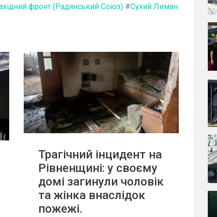
ахідний фронт (Радянський Союз)
#
Сухий Лиман
Трагічний інцидент на
Рівненщині: у своєму
домі загинули чоловік
та жінка внаслідок
пожежі.