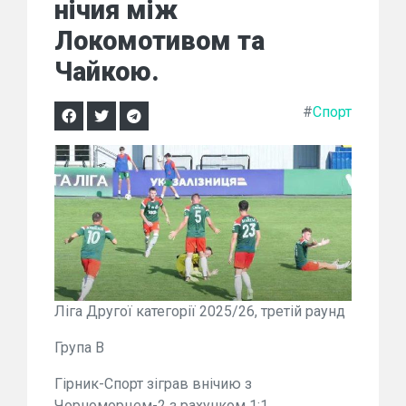
нічия між
Локомотивом та
Чайкою.
#
Спорт
Ліга Другої категорії 2025/26, третій раунд
Група B
Гірник-Спорт зіграв внічию з
Чорноморцем-2 з рахунком 1:1.