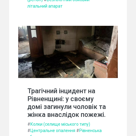
літальний апарат
Трагічний інцидент на
Рівненщині: у своєму
домі загинули чоловік та
жінка внаслідок пожежі.
#
Колки (селище міського типу)
#
Центральне опалення
#
Рівненська