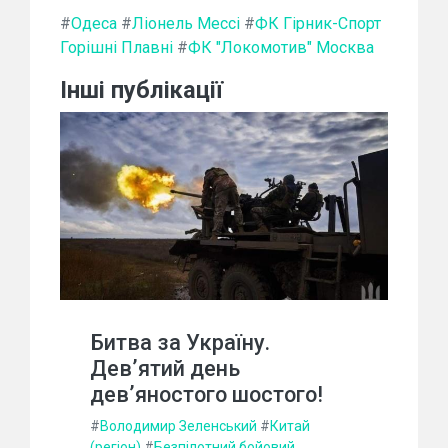
#
Одеса
#
Ліонель Мессі
#
ФК Гірник-Спорт
Горішні Плавні
#
ФК "Локомотив" Москва
Інші публікації
Битва за Україну.
Дев’ятий день
дев’яностого шостого!
#
Володимир Зеленський
#
Китай
(регіон)
#
Безпілотний бойовий