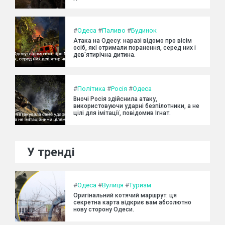
#
Одеса
#
Паливо
#
Будинок
Атака на Одесу: наразі відомо про вісім
осіб, які отримали поранення, серед них і
дев'ятирічна дитина.
#
Політика
#
Росія
#
Одеса
Вночі Росія здійснила атаку,
використовуючи ударні безпілотники, а не
цілі для імітації, повідомив Ігнат.
У тренді
#
Одеса
#
Вулиця
#
Туризм
Оригінальний котячий маршрут: ця
секретна карта відкриє вам абсолютно
нову сторону Одеси.