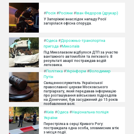
#
Росія
#
Росіяни
#
Іван Федоров (друкар)
У Запоріжжі внаслідок нападу Росії
загорілася офісна споруда.
#
Одеса
#
Дорожньо-транспортна
пригода
#
Миколаїв
Під Миколаєвом відбулося ДТП за участю
вантажного автомобіля та легкового. В
результаті аварії постраждав водій
легковика.
#
Політика
#
Укрінформ
#
Володимир
Путін
Священнослужитель Української
православної церкви Московського
патріархату, який передавав інформацію
про розташування військових підрозділів
на Донеччині, був засуджений до 15 років
позбавлення волі.
#
Київ
#
Одеса
#
Національна поліція
України
Перестрілка в серці Кривого Рогу:
постраждала одна особа, зловмисник втік
з місця події.