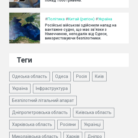
понад 1000 гривень.
#
Політика
#
Китай (регіон)
#
Україна
Російські військові здійснили напад на
вантажне судно, що має зв'язки з
Німеччиною, неподалік від Одеси,
використовуючи безпілотники.
Теги
Одеська область
Одеса
Росія
Київ
Україна
Інфраструктура
Безпілотний літальний апарат
Дніпропетровська область
Київська область
Харківська область
Росіяни
Українці
Миколаївська область
Харків
Дніпро