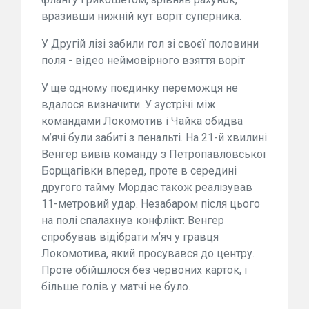
вразивши нижній кут воріт суперника.
У Другій лізі забили гол зі своєї половини
поля - відео неймовірного взяття воріт
У ще одному поєдинку переможця не
вдалося визначити. У зустрічі між
командами Локомотив і Чайка обидва
м’ячі були забиті з пенальті. На 21-й хвилині
Венгер вивів команду з Петропавловської
Борщагівки вперед, проте в середині
другого тайму Мордас також реалізував
11-метровий удар. Незабаром після цього
на полі спалахнув конфлікт: Венгер
спробував відібрати м’яч у гравця
Локомотива, який просувався до центру.
Проте обійшлося без червоних карток, і
більше голів у матчі не було.