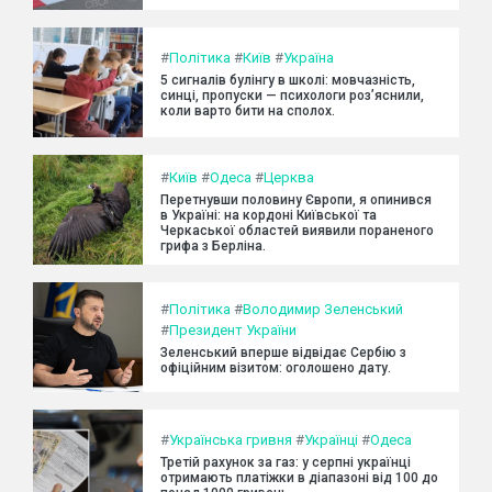
#
Політика
#
Київ
#
Україна
5 сигналів булінгу в школі: мовчазність,
синці, пропуски — психологи роз’яснили,
коли варто бити на сполох.
#
Київ
#
Одеса
#
Церква
Перетнувши половину Європи, я опинився
в Україні: на кордоні Київської та
Черкаської областей виявили пораненого
грифа з Берліна.
#
Політика
#
Володимир Зеленський
#
Президент України
Зеленський вперше відвідає Сербію з
офіційним візитом: оголошено дату.
#
Українська гривня
#
Українці
#
Одеса
Третій рахунок за газ: у серпні українці
отримають платіжки в діапазоні від 100 до