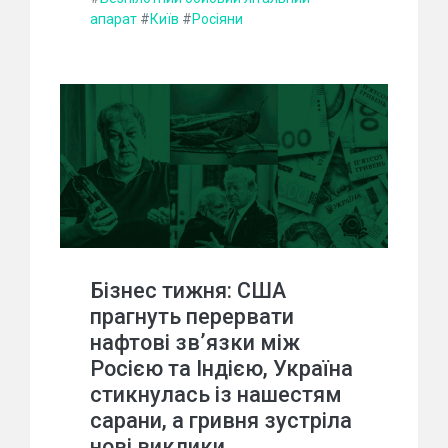
апарат
#
Київ
#
Росіяни
Бізнес тижня: США
прагнуть перервати
нафтові зв’язки між
Росією та Індією, Україна
стикнулась із нашестям
сарани, а гривня зустріла
нові виклики.