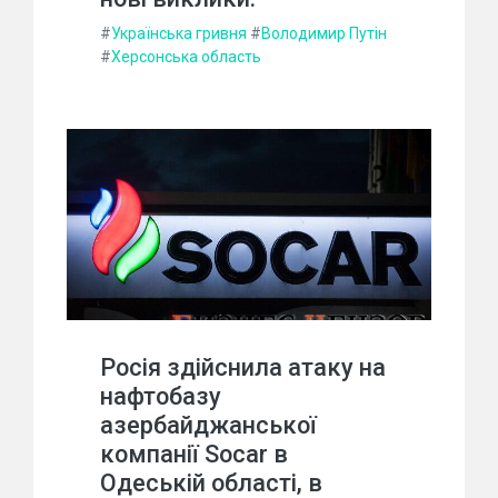
#
Українська гривня
#
Володимир Путін
#
Херсонська область
Росія здійснила атаку на
нафтобазу
азербайджанської
компанії Socar в
Одеській області, в