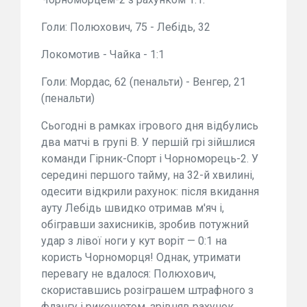
Голи: Полюхович, 75 - Лебідь, 32
Локомотив - Чайка - 1:1
Голи: Мордас, 62 (пенальти) - Венгер, 21
(пенальти)
Сьогодні в рамках ігрового дня відбулись
два матчі в групі B. У першій грі зійшлися
команди Гірник-Спорт і Чорноморець-2. У
середині першого тайму, на 32-й хвилині,
одесити відкрили рахунок: після вкидання
ауту Лебідь швидко отримав м'яч і,
обігравши захисників, зробив потужний
удар з лівої ноги у кут воріт — 0:1 на
користь Чорноморця! Однак, утримати
перевагу не вдалося: Полюхович,
скориставшись розіграшем штрафного з
флангу і рикошетом, зрівняв рахунок,