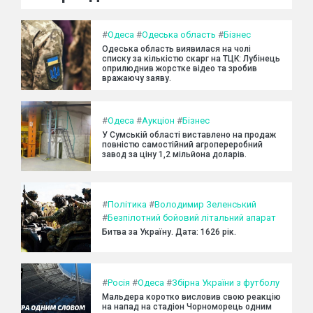
#
Одеса
#
Одеська область
#
Бізнес
Одеська область виявилася на чолі
списку за кількістю скарг на ТЦК: Лубінець
оприлюднив жорстке відео та зробив
вражаючу заяву.
#
Одеса
#
Аукціон
#
Бізнес
У Сумській області виставлено на продаж
повністю самостійний агропереробний
завод за ціну 1,2 мільйона доларів.
#
Політика
#
Володимир Зеленський
#
Безпілотний бойовий літальний апарат
Битва за Україну. Дата: 1626 рік.
#
Росія
#
Одеса
#
Збірна України з футболу
Мальдера коротко висловив свою реакцію
на напад на стадіон Чорноморець одним