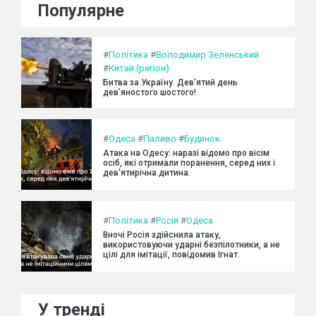
Популярне
#
Політика
#
Володимир Зеленський
#
Китай (регіон)
Битва за Україну. Дев’ятий день
дев’яностого шостого!
#
Одеса
#
Паливо
#
Будинок
Атака на Одесу: наразі відомо про вісім
осіб, які отримали поранення, серед них і
дев'ятирічна дитина.
#
Політика
#
Росія
#
Одеса
Вночі Росія здійснила атаку,
використовуючи ударні безпілотники, а не
цілі для імітації, повідомив Ігнат.
У тренді