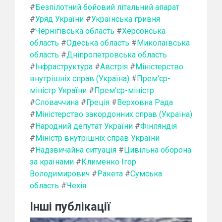
#
Безпілотний бойовий літальний апарат
#
Уряд України
#
Українська гривня
#
Чернігівська область
#
Херсонська
область
#
Одеська область
#
Миколаївська
область
#
Дніпропетровська область
#
Інфраструктура
#
Австрія
#
Міністерство
внутрішніх справ (Україна)
#
Прем'єр-
міністр України
#
Прем'єр-міністр
#
Словаччина
#
Греція
#
Верховна Рада
#
Міністерство закордонних справ (Україна)
#
Народний депутат України
#
Фінляндія
#
Міністр внутрішніх справ України
#
Надзвичайна ситуація
#
Цивільна оборона
за країнами
#
Клименко Ігор
Володимирович
#
Ракета
#
Сумська
область
#
Чехія
Інші публікації