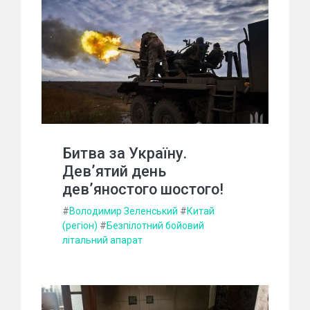
Битва за Україну.
Дев’ятий день
дев’яностого шостого!
#
Володимир Зеленський
#
Китай
(регіон)
#
Безпілотний бойовий
літальний апарат