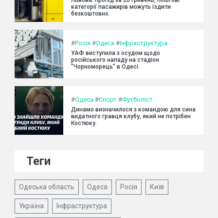
категорії пасажирів можуть їздити
безкоштовно.
#
Росія
#
Одеса
#
Інфраструктура
УАФ виступила з осудом щодо
російського нападу на стадіон
"Чорноморець" в Одесі.
#
Одеса
#
Спорт
#
Футболіст
Динамо визначилося з командою для сина
видатного гравця клубу, який не потрібен
Костюку.
Теги
Одеська область
Одеса
Росія
Київ
Україна
Інфраструктура