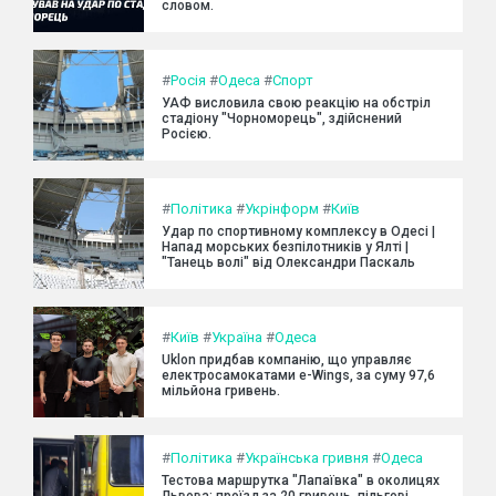
словом.
#
Росія
#
Одеса
#
Спорт
УАФ висловила свою реакцію на обстріл
стадіону "Чорноморець", здійснений
Росією.
#
Політика
#
Укрінформ
#
Київ
Удар по спортивному комплексу в Одесі |
Напад морських безпілотників у Ялті |
"Танець волі" від Олександри Паскаль
#
Київ
#
Україна
#
Одеса
Uklon придбав компанію, що управляє
електросамокатами e-Wings, за суму 97,6
мільйона гривень.
#
Політика
#
Українська гривня
#
Одеса
Тестова маршрутка "Лапаївка" в околицях
Львова: проїзд за 20 гривень, пільгові