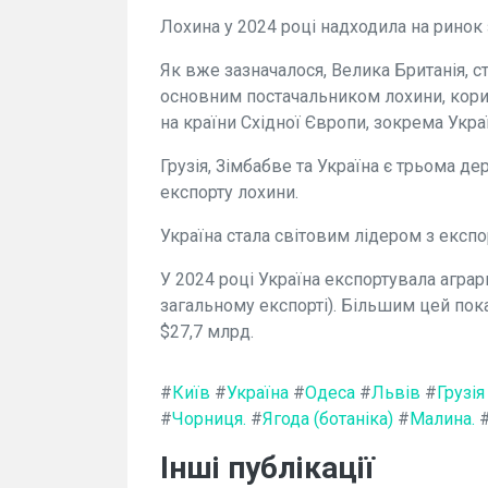
Лохина у 2024 році надходила на ринок 
Як вже зазначалося, Велика Британія, с
основним постачальником лохини, кориг
на країни Східної Європи, зокрема Укра
Грузія, Зімбабве та Україна є трьома д
експорту лохини.
Україна стала світовим лідером з експ
У 2024 році Україна експортувала аграр
загальному експорті). Більшим цей пока
$27,7 млрд.
#
Київ
#
Україна
#
Одеса
#
Львів
#
Грузія
#
Чорниця.
#
Ягода (ботаніка)
#
Малина.
Інші публікації