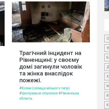
О
У
Трагічний інцидент на
Б
Рівненщині: у своєму
домі загинули чоловік
Д
та жінка внаслідок
Х
пожежі.
М
#
Колки (селище міського типу)
#
Центральне опалення
#
Рівненська
В
область
К