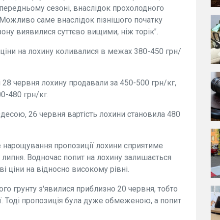
опередньому сезоні, внаслідок прохолодного
-- "Можливо саме внаслідок пізнішого початку
езону виявилися суттєво вищими, ніж торік".
 ціни на лохину коливалися в межах 380-450 грн/
 28 червня лохину продавали за 450-500 грн/кг,
0-480 грн/кг.
десою, 26 червня вартість лохини становила 480
 нарощування пропозиції лохини сприятиме
липня. Водночас попит на лохину залишається
і ціни на відносно високому рівні.
ого грунту з'явилися приблизно 20 червня, тобто
ї. Тоді пропозиція була дуже обмеженою, а попит