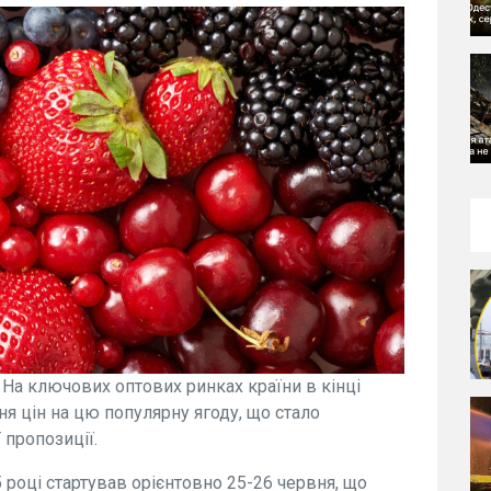
. На ключових оптових ринках країни в кінці
я цін на цю популярну ягоду, що стало
 пропозиції.
5 році стартував орієнтовно 25-26 червня, що