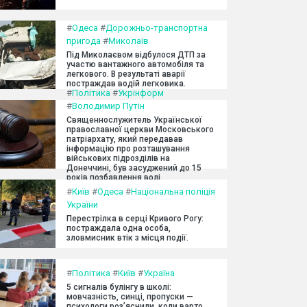
#
Одеса
#
Дорожньо-транспортна
пригода
#
Миколаїв
Під Миколаєвом відбулося ДТП за
участю вантажного автомобіля та
легкового. В результаті аварії
постраждав водій легковика.
#
Політика
#
Укрінформ
#
Володимир Путін
Священнослужитель Української
православної церкви Московського
патріархату, який передавав
інформацію про розташування
військових підрозділів на
Донеччині, був засуджений до 15
років позбавлення волі.
#
Київ
#
Одеса
#
Національна поліція
України
Перестрілка в серці Кривого Рогу:
постраждала одна особа,
зловмисник втік з місця події.
#
Політика
#
Київ
#
Україна
5 сигналів булінгу в школі:
мовчазність, синці, пропуски —
психологи роз’яснили, коли варто