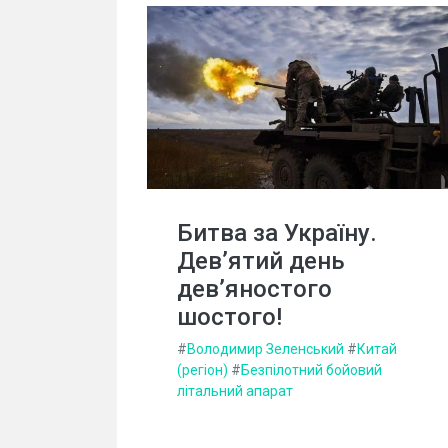
Битва за Україну.
Дев’ятий день
дев’яностого
шостого!
#
Володимир Зеленський
#
Китай
(регіон)
#
Безпілотний бойовий
літальний апарат