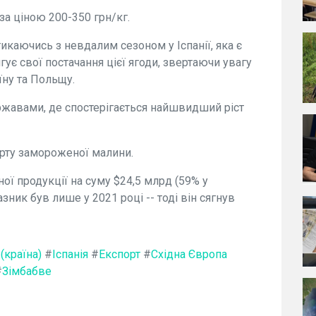
за ціною 200-350 грн/кг.
тикаючись з невдалим сезоном у Іспанії, яка є
ує свої постачання цієї ягоди, звертаючи увагу
їну та Польщу.
ержавами, де спостерігається найшвидший ріст
орту замороженої малини.
ної продукції на суму $24,5 млрд (59% у
зник був лише у 2021 році -- тоді він сягнув
 (країна)
#
Іспанія
#
Експорт
#
Східна Європа
#
Зімбабве