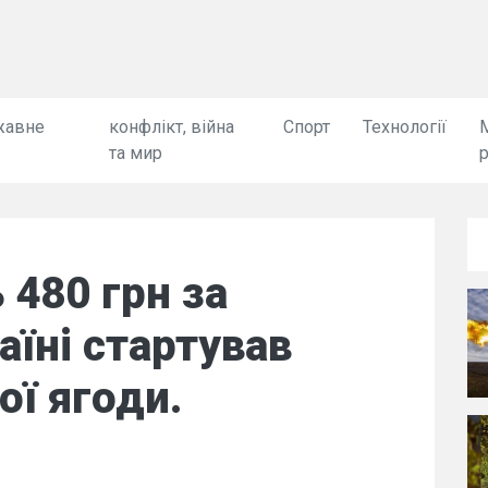
жавне
конфлікт, війна
Спорт
Технології
та мир
 480 грн за
аїні стартував
ої ягоди.