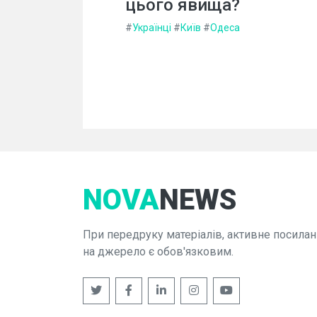
цього явища?
#
Українці
#
Київ
#
Одеса
NOVA
NEWS
При передруку матеріалів, активне посилан
на джерело є обов'язковим.