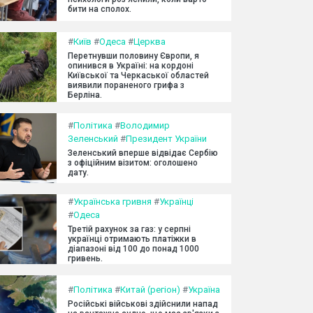
бити на сполох.
#
Київ
#
Одеса
#
Церква
Перетнувши половину Європи, я
опинився в Україні: на кордоні
Київської та Черкаської областей
виявили пораненого грифа з
Берліна.
#
Політика
#
Володимир
Зеленський
#
Президент України
Зеленський вперше відвідає Сербію
з офіційним візитом: оголошено
дату.
#
Українська гривня
#
Українці
#
Одеса
Третій рахунок за газ: у серпні
українці отримають платіжки в
діапазоні від 100 до понад 1000
гривень.
#
Політика
#
Китай (регіон)
#
Україна
Російські військові здійснили напад