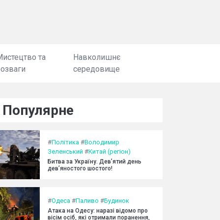
Мистецтво та
Навколишнє
розваги
середовище
Популярне
#
Політика
#
Володимир
Зеленський
#
Китай (регіон)
Битва за Україну. Дев’ятий день
дев’яностого шостого!
#
Одеса
#
Паливо
#
Будинок
Атака на Одесу: наразі відомо про
вісім осіб, які отримали поранення,