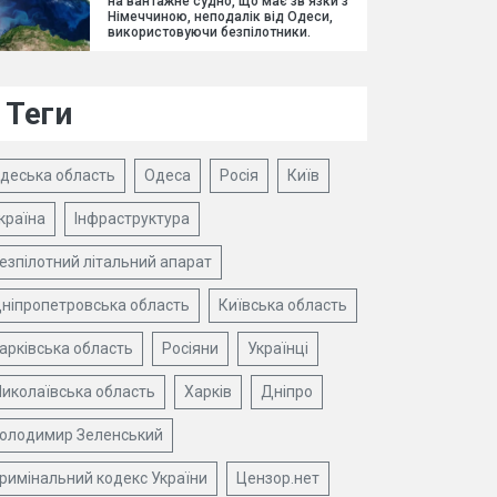
на вантажне судно, що має зв'язки з
Німеччиною, неподалік від Одеси,
використовуючи безпілотники.
Теги
деська область
Одеса
Росія
Київ
країна
Інфраструктура
езпілотний літальний апарат
ніпропетровська область
Київська область
арківська область
Росіяни
Українці
иколаївська область
Харків
Дніпро
олодимир Зеленський
римінальний кодекс України
Цензор.нет