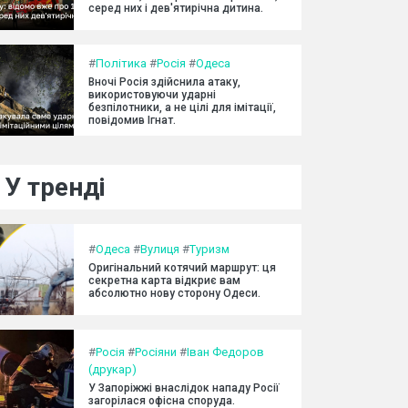
серед них і дев'ятирічна дитина.
#
Політика
#
Росія
#
Одеса
Вночі Росія здійснила атаку,
використовуючи ударні
безпілотники, а не цілі для імітації,
повідомив Ігнат.
У тренді
#
Одеса
#
Вулиця
#
Туризм
Оригінальний котячий маршрут: ця
секретна карта відкриє вам
абсолютно нову сторону Одеси.
#
Росія
#
Росіяни
#
Іван Федоров
(друкар)
У Запоріжжі внаслідок нападу Росії
загорілася офісна споруда.