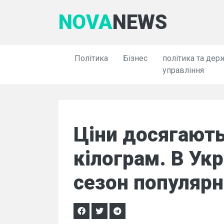
NOVA
NEWS
Політика
Бізнес
політика та дер
управління
Ціни досягають
кілограм. В Укр
сезон популярн