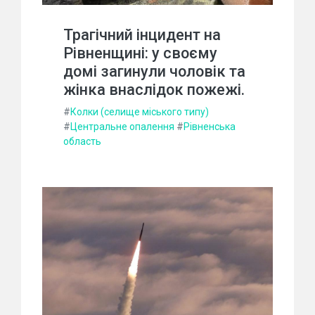
Трагічний інцидент на
Рівненщині: у своєму
домі загинули чоловік та
жінка внаслідок пожежі.
#
Колки (селище міського типу)
#
Центральне опалення
#
Рівненська
область