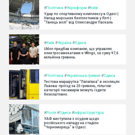
#
Політика
#
Укрінформ
#
Київ
Удар по спортивному комплексу в Одесі |
Напад морських безпілотників у Ялті |
"Танець волі" від Олександри Паскаль
#
Київ
#
Україна
#
Одеса
Uklon придбав компанію, що управляє
електросамокатами e-Wings, за суму 97,6
мільйона гривень.
#
Політика
#
Українська гривня
#
Одеса
Тестова маршрутка "Лапаївка" в околицях
Львова: проїзд за 20 гривень, пільгові
категорії пасажирів можуть їздити
безкоштовно.
#
Росія
#
Одеса
#
Інфраструктура
УАФ виступила з осудом щодо
російського нападу на стадіон
"Чорноморець" в Одесі.