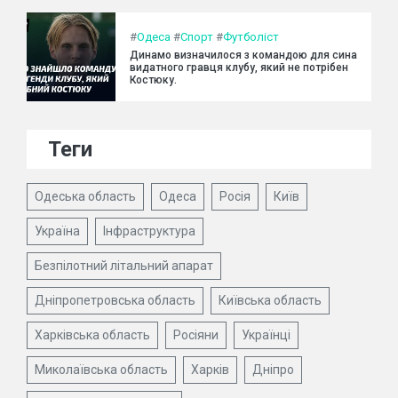
#
Одеса
#
Спорт
#
Футболіст
Динамо визначилося з командою для сина
видатного гравця клубу, який не потрібен
Костюку.
Теги
Одеська область
Одеса
Росія
Київ
Україна
Інфраструктура
Безпілотний літальний апарат
Дніпропетровська область
Київська область
Харківська область
Росіяни
Українці
Миколаївська область
Харків
Дніпро