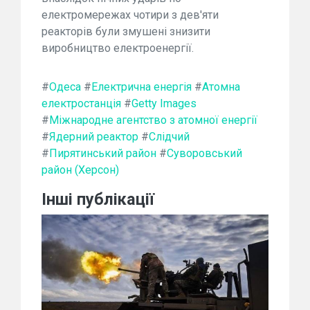
електромережах чотири з дев'яти
реакторів були змушені знизити
виробництво електроенергії.
#
Одеса
#
Електрична енергія
#
Атомна
електростанція
#
Getty Images
#
Міжнародне агентство з атомної енергії
#
Ядерний реактор
#
Слідчий
#
Пирятинський район
#
Суворовський
район (Херсон)
Інші публікації