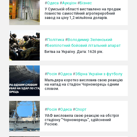
#
Одеса
#
Аукціон
#
Бізнес
У Сумській області виставлено на продаж
повністю самостійний агропереробний
завод за ціну 1,2 мільйона доларів.
#
Політика
#
Володимир Зеленський
#
Безпілотний бойовий літальний апарат
Битва за Україну. Дата: 1626 рік.
#
Росія
#
Одеса
#
Збірна України з футболу
Мальдера коротко висловив свою реакцію
на напад на стадіон Чорноморець одним
словом.
#
Росія
#
Одеса
#
Спорт
УАФ висловила свою реакцію на обстріл
стадіону "Чорноморець", здійснений
Росією.