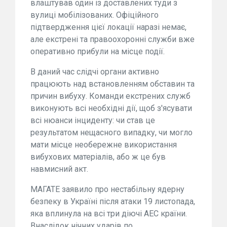
влаштував один із доставлених туди з
вулиці мобілізованих. Офіційного
підтвердження цієї локації наразі немає,
але екстрені та правоохоронні служби вже
оперативно прибули на місце події.
В даний час слідчі органи активно
працюють над встановленням обставин та
причин вибуху. Команди екстрених служб
виконують всі необхідні дії, щоб з'ясувати
всі нюанси інциденту: чи став це
результатом нещасного випадку, чи могло
мати місце необережне використання
вибухових матеріалів, або ж це був
навмисний акт.
МАГАТЕ заявило про нестабільну ядерну
безпеку в Україні після атаки 19 листопада,
яка вплинула на всі три діючі АЕС країни.
Внаслідок нічних ударів по