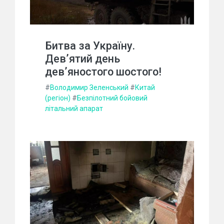
Битва за Україну.
Дев’ятий день
дев’яностого шостого!
#
Володимир Зеленський
#
Китай
(регіон)
#
Безпілотний бойовий
літальний апарат