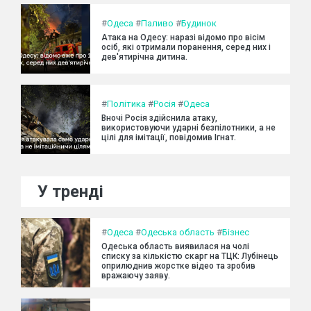
#
Одеса
#
Паливо
#
Будинок
Атака на Одесу: наразі відомо про вісім
осіб, які отримали поранення, серед них і
дев'ятирічна дитина.
#
Політика
#
Росія
#
Одеса
Вночі Росія здійснила атаку,
використовуючи ударні безпілотники, а не
цілі для імітації, повідомив Ігнат.
У тренді
#
Одеса
#
Одеська область
#
Бізнес
Одеська область виявилася на чолі
списку за кількістю скарг на ТЦК: Лубінець
оприлюднив жорстке відео та зробив
вражаючу заяву.