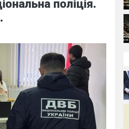
іональна поліція.
.