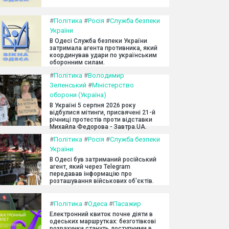
#
Політика
#
Росія
#
Служба безпеки
України
В Одесі Служба безпеки України
затримала агента противника, який
координував удари по українським
оборонним силам.
#
Політика
#
Володимир
Зеленський
#
Міністерство
оборони (Україна)
В Україні 5 серпня 2026 року
відбулися мітинги, присвячені 21-й
річниці протестів проти відставки
Михайла Федорова - Завтра.UA.
#
Політика
#
Росія
#
Служба безпеки
України
В Одесі був затриманий російський
агент, який через Telegram
передавав інформацію про
розташування військових об'єктів.
#
Політика
#
Одеса
#
Пасажир
Електронний квиток почне діяти в
одеських маршрутках: безготівкові
розрахунки стануть доступними в