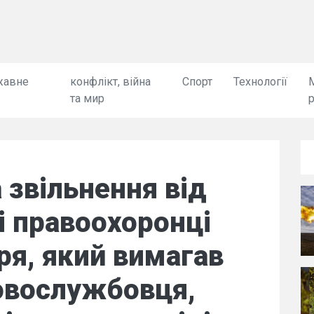
жавне
конфлікт, війна
Спорт
Технології
та мир
 звільнення від
і правоохоронці
ря, який вимагав
овослужбовця,