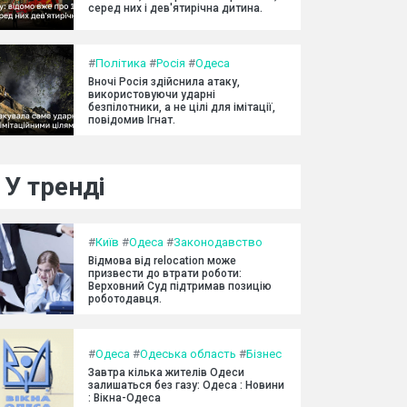
серед них і дев'ятирічна дитина.
#
Політика
#
Росія
#
Одеса
Вночі Росія здійснила атаку,
використовуючи ударні
безпілотники, а не цілі для імітації,
повідомив Ігнат.
У тренді
#
Київ
#
Одеса
#
Законодавство
Відмова від relocation може
призвести до втрати роботи:
Верховний Суд підтримав позицію
роботодавця.
#
Одеса
#
Одеська область
#
Бізнес
Завтра кілька жителів Одеси
залишаться без газу: Одеса : Новини
: Вікна-Одеса