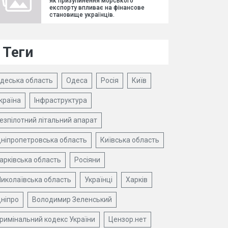
як призупинення морського
експорту впливає на фінансове
становище українців.
Теги
деська область
Одеса
Росія
Київ
країна
Інфраструктура
езпілотний літальний апарат
ніпропетровська область
Київська область
арківська область
Росіяни
иколаївська область
Українці
Харків
ніпро
Володимир Зеленський
римінальний кодекс України
Цензор.нет