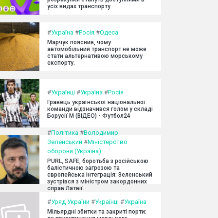
усіх видах транспорту.
#
Україна
#
Росія
#
Одеса
Марчук пояснив, чому
автомобільний транспорт не може
стати альтернативою морському
експорту.
#
Українці
#
Україна
#
Росія
Гравець української національної
команди відзначився голом у складі
Борусії М (ВІДЕО) - Футбол24
#
Політика
#
Володимир
Зеленський
#
Міністерство
оборони (Україна)
PURL, SAFE, боротьба з російською
балістичною загрозою та
європейська інтеграція: Зеленський
зустрівся з міністром закордонних
справ Латвії.
#
Уряд України
#
Українці
#
Україна
Мільярдні збитки та закриті порти: