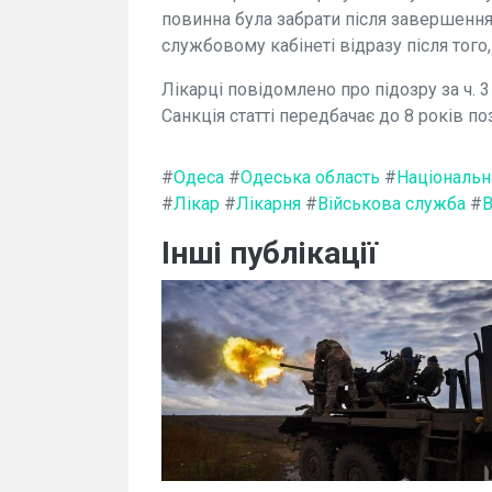
повинна була забрати після завершення
службовому кабінеті відразу після того,
Лікарці повідомлено про підозру за ч. 
Санкція статті передбачає до 8 років п
#
Одеса
#
Одеська область
#
Національна
#
Лікар
#
Лікарня
#
Військова служба
#
В
Інші публікації