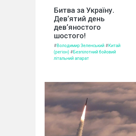
Битва за Україну.
Дев’ятий день
дев’яностого
шостого!
#
Володимир Зеленський
#
Китай
(регіон)
#
Безпілотний бойовий
літальний апарат