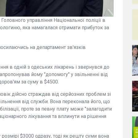
и Головного управління Національної поліції в
рологиню, яка намагалася отримати прибуток за
осилаючись на департамент зв'язків
ня в одній з одеських лікарень і звернувся до
запропонував йому "допомогу" у звільненні від
доров'ям за суму в $4500.
ловік дійсно страждав від серйозних проблем зі
вільнення від служби. Вона переконала його, що
лізації, проте за певну плату може "залагодити
аціонарного лікування та вплинути на рішення
розмірі $3000 одразу, тоді як решту суми вона