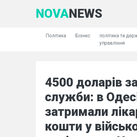
NOVA
NEWS
Політика
Бізнес
політика та дер
управління
4500 доларів за
служби: в Одес
затримали ліка
кошти у військ