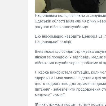
Національна поліція спільно зі слідчим
Одеській області виявила 48-річну нев
рахунок військовослужбовця.
Цю інформацію наводить Цензор.НЕТ, п
Національної поліції.
Виявилося, що солдат отримував лікуван
лікаря за порадою. У відповідь медик 
військової служби через проблеми зі з
Лікарка використала ситуацію, коли чо
здоров'ям і мав законні підстави для з
цього недостатньо для отримання демобі
питання" - забезпечити продовження ст
медичної комісії.
Жінка отримала першу частину коштів у 