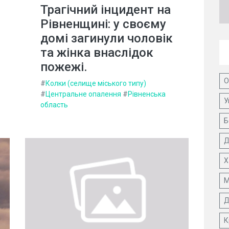
Трагічний інцидент на
Рівненщині: у своєму
домі загинули чоловік
та жінка внаслідок
пожежі.
О
#
Колки (селище міського типу)
#
Центральне опалення
#
Рівненська
У
область
Б
Д
Х
М
Д
К