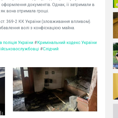
 оформлення документів. Однак, її затримали в
 як вона отримала гроші.
3 ст. 369-2 КК України (зловживання впливом).
озбавлення волі з конфіскацією майна.
 поліція України
#
Кримінальний кодекс України
ійськовослужбовці
#
Слідчий