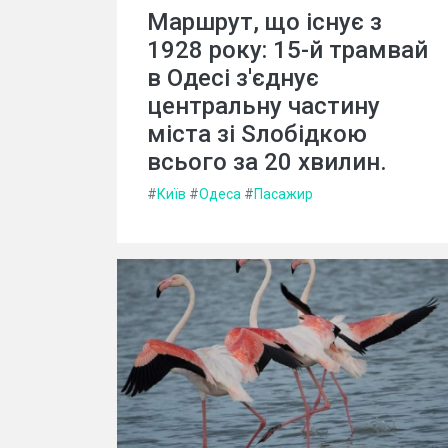
Маршрут, що існує з
1928 року: 15-й трамвай
в Одесі з'єднує
центральну частину
міста зі Sлобідкою
всього за 20 хвилин.
#
Київ
#
Одеса
#
Пасажир