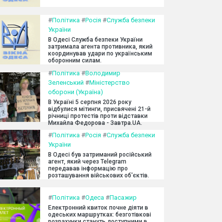
#
Політика
#
Росія
#
Служба безпеки
України
В Одесі Служба безпеки України
затримала агента противника, який
координував удари по українським
оборонним силам.
#
Політика
#
Володимир
Зеленський
#
Міністерство
оборони (Україна)
В Україні 5 серпня 2026 року
відбулися мітинги, присвячені 21-й
річниці протестів проти відставки
Михайла Федорова - Завтра.UA.
#
Політика
#
Росія
#
Служба безпеки
України
В Одесі був затриманий російський
агент, який через Telegram
передавав інформацію про
розташування військових об'єктів.
#
Політика
#
Одеса
#
Пасажир
Електронний квиток почне діяти в
одеських маршрутках: безготівкові
розрахунки стануть доступними в