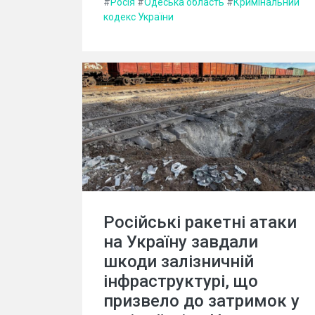
#
Росія
#
Одеська область
#
Кримінальний
кодекс України
Російські ракетні атаки
на Україну завдали
шкоди залізничній
інфраструктурі, що
призвело до затримок у