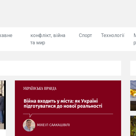
жавне
конфлікт, війна
Спорт
Технології
та мир