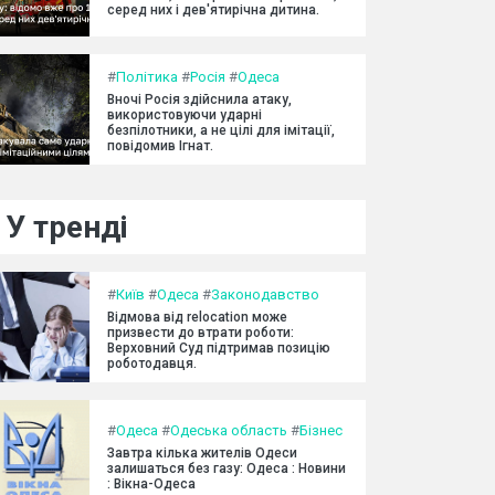
серед них і дев'ятирічна дитина.
#
Політика
#
Росія
#
Одеса
Вночі Росія здійснила атаку,
використовуючи ударні
безпілотники, а не цілі для імітації,
повідомив Ігнат.
У тренді
#
Київ
#
Одеса
#
Законодавство
Відмова від relocation може
призвести до втрати роботи:
Верховний Суд підтримав позицію
роботодавця.
#
Одеса
#
Одеська область
#
Бізнес
Завтра кілька жителів Одеси
залишаться без газу: Одеса : Новини
: Вікна-Одеса