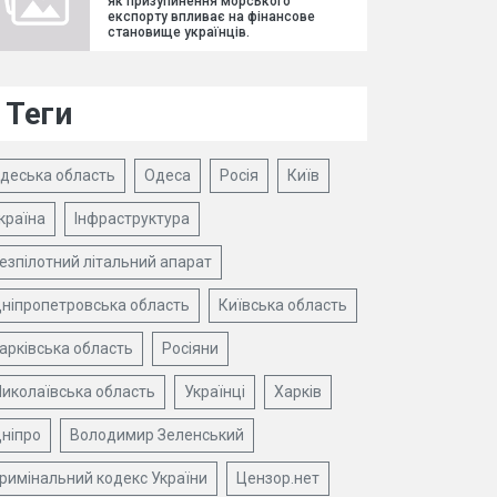
як призупинення морського
експорту впливає на фінансове
становище українців.
Теги
деська область
Одеса
Росія
Київ
країна
Інфраструктура
езпілотний літальний апарат
ніпропетровська область
Київська область
арківська область
Росіяни
иколаївська область
Українці
Харків
ніпро
Володимир Зеленський
римінальний кодекс України
Цензор.нет