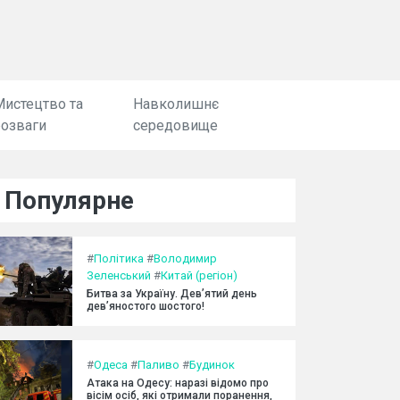
Мистецтво та
Навколишнє
розваги
середовище
Популярне
#
Політика
#
Володимир
Зеленський
#
Китай (регіон)
Битва за Україну. Дев’ятий день
дев’яностого шостого!
#
Одеса
#
Паливо
#
Будинок
Атака на Одесу: наразі відомо про
вісім осіб, які отримали поранення,