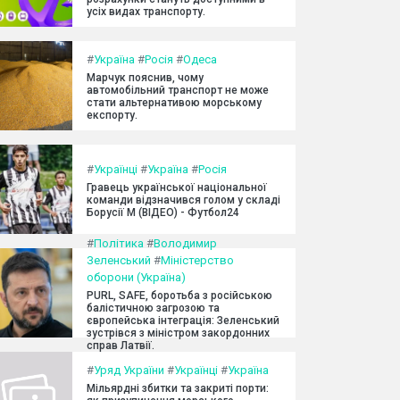
усіх видах транспорту.
#
Україна
#
Росія
#
Одеса
Марчук пояснив, чому
автомобільний транспорт не може
стати альтернативою морському
експорту.
#
Українці
#
Україна
#
Росія
Гравець української національної
команди відзначився голом у складі
Борусії М (ВІДЕО) - Футбол24
#
Політика
#
Володимир
Зеленський
#
Міністерство
оборони (Україна)
PURL, SAFE, боротьба з російською
балістичною загрозою та
європейська інтеграція: Зеленський
зустрівся з міністром закордонних
справ Латвії.
#
Уряд України
#
Українці
#
Україна
Мільярдні збитки та закриті порти: