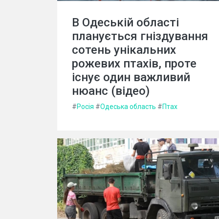
В Одеській області
планується гніздування
сотень унікальних
рожевих птахів, проте
існує один важливий
нюанс (відео)
#
Росія
#
Одеська область
#
Птах