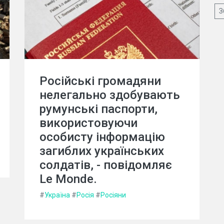
З
Російські громадяни
нелегально здобувають
румунські паспорти,
використовуючи
особисту інформацію
загиблих українських
солдатів, - повідомляє
Le Monde.
#
Україна
#
Росія
#
Росіяни