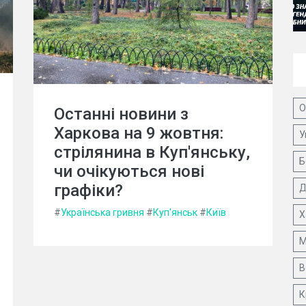
О
Останні новини з
Харкова на 9 жовтня:
У
стрілянина в Куп'янську,
Б
чи очікуються нові
графіки?
Д
#
Українська гривня
#
Куп'янськ
#
Київ
Х
М
В
К