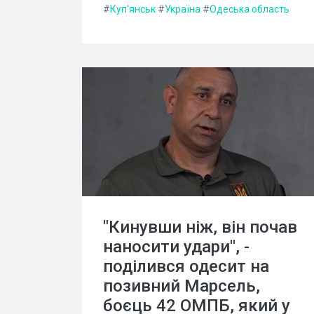
#
Куп'янськ
#
Україна
#
Одеська область
"Кинувши ніж, він почав
наносити удари", -
поділився одесит на
позивний Марсель,
боєць 42 ОМПБ, який у