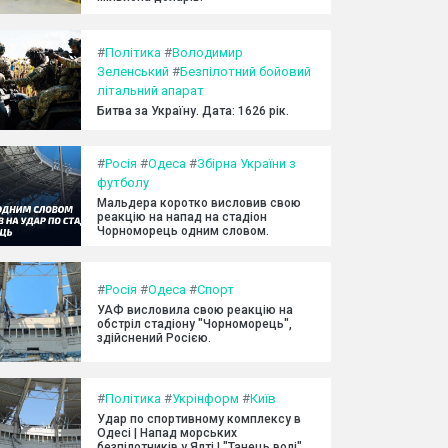
#
Політика
#
Володимир
Зеленський
#
Безпілотний бойовий
літальний апарат
Битва за Україну. Дата: 1626 рік.
#
Росія
#
Одеса
#
Збірна України з
футболу
Мальдера коротко висловив свою
реакцію на напад на стадіон
Чорноморець одним словом.
#
Росія
#
Одеса
#
Спорт
УАФ висловила свою реакцію на
обстріл стадіону "Чорноморець",
здійснений Росією.
#
Політика
#
Укрінформ
#
Київ
Удар по спортивному комплексу в
Одесі | Напад морських
безпілотників у Ялті | "Танець волі"