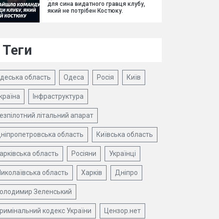
для сина видатного гравця клубу,
який не потрібен Костюку.
Теги
деська область
Одеса
Росія
Київ
країна
Інфраструктура
езпілотний літальний апарат
ніпропетровська область
Київська область
арківська область
Росіяни
Українці
иколаївська область
Харків
Дніпро
олодимир Зеленський
римінальний кодекс України
Цензор.нет