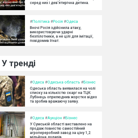
серед них і дев'ятирічна дитина.
#
Політика
#
Росія
#
Одеса
Вночі Росія здійснила атаку,
використовуючи ударні
безпілотники, а не цілі для імітації,
повідомив Ігнат.
У тренді
#
Одеса
#
Одеська область
#
Бізнес
Одеська область виявилася на чолі
списку за кількістю скарг на ТЦК:
Лубінець оприлюднив жорстке відео
та зробив вражаючу заяву.
#
Одеса
#
Аукціон
#
Бізнес
У Сумській області виставлено на
продаж повністю самостійний
агропереробний завод за ціну 1,2
мільйона доларів.