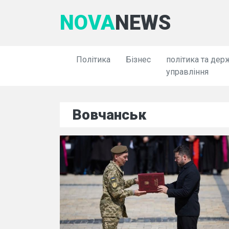
NOVA
NEWS
Політика
Бізнес
політика та дер
управління
Вовчанськ