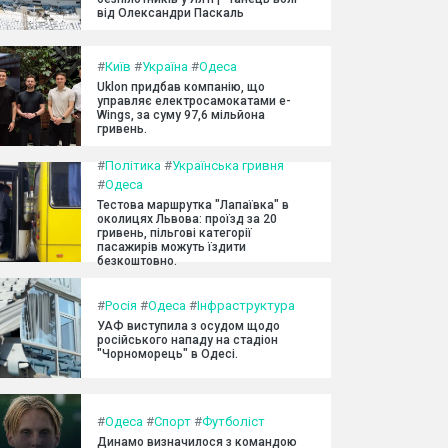
від Олександри Паскаль
#
Київ
#
Україна
#
Одеса
Uklon придбав компанію, що
управляє електросамокатами e-
Wings, за суму 97,6 мільйона
гривень.
#
Політика
#
Українська гривня
#
Одеса
Тестова маршрутка "Лапаївка" в
околицях Львова: проїзд за 20
гривень, пільгові категорії
пасажирів можуть їздити
безкоштовно.
#
Росія
#
Одеса
#
Інфраструктура
УАФ виступила з осудом щодо
російського нападу на стадіон
"Чорноморець" в Одесі.
#
Одеса
#
Спорт
#
Футболіст
Динамо визначилося з командою