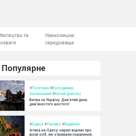
Мистецтво та
Навколишнє
розваги
середовище
Популярне
#
Політика
#
Володимир
Зеленський
#
Китай (регіон)
Битва за Україну. Дев’ятий день
дев’яностого шостого!
#
Одеса
#
Паливо
#
Будинок
Атака на Одесу: наразі відомо про
вісім осіб, які отримали поранення,