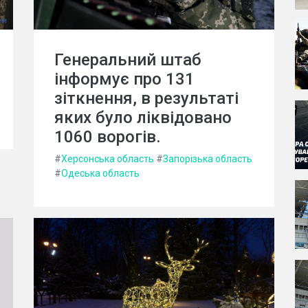
Генеральний штаб
інформує про 131
зіткнення, в результаті
яких було ліквідовано
1060 ворогів.
#
Херсонська область
#
Запорізька область
#
Одеська область