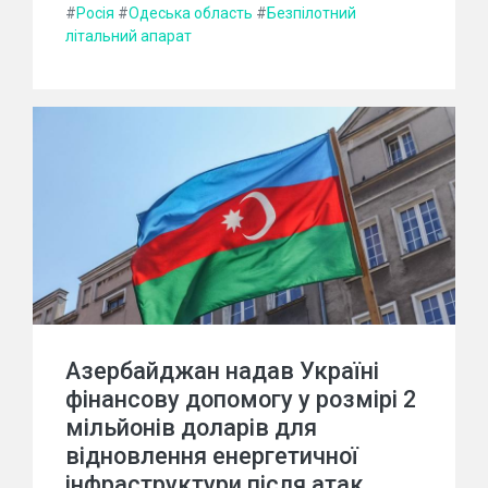
#
Росія
#
Одеська область
#
Безпілотний
літальний апарат
Азербайджан надав Україні
фінансову допомогу у розмірі 2
мільйонів доларів для
відновлення енергетичної
інфраструктури після атак.