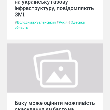
на українську газову
інфраструктуру, повідомляють
ЗМІ.
#
Володимир Зеленський
#
Росія
#
Одеська
область
Баку може оцінити можливість
скасування ембарго на