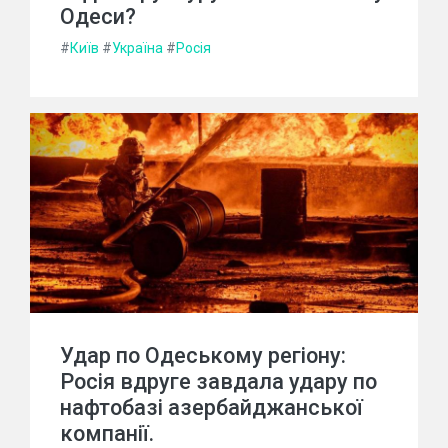
Одеси?
#
Київ
#
Україна
#
Росія
Удар по Одеському регіону:
Росія вдруге завдала удару по
нафтобазі азербайджанської
компанії.