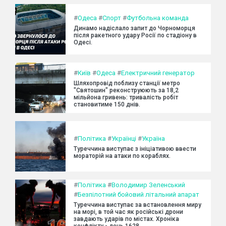
#
Одеса
#
Спорт
#
Футбольна команда
Динамо надіслало запит до Чорноморця
після ракетного удару Росії по стадіону в
Одесі.
#
Київ
#
Одеса
#
Електричний генератор
Шляхопровід поблизу станції метро
"Святошин" реконструюють за 18,2
мільйона гривень: тривалість робіт
становитиме 150 днів.
#
Політика
#
Українці
#
Україна
Туреччина виступає з ініціативою ввести
мораторій на атаки по кораблях.
#
Політика
#
Володимир Зеленський
#
Безпілотний бойовий літальний апарат
Туреччина виступає за встановлення миру
на морі, в той час як російські дрони
завдають ударів по містах. Хроніка