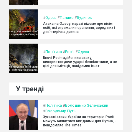
#
Одеса
#
Паливо
#
Будинок
Атака на Одесу: наразі відомо про вісім
осіб, які отримали поранення, серед них і
дев'ятирічна дитина.
#
Політика
#
Росія
#
Одеса
Вночі Росія здійснила атаку,
використовуючи ударні безпілотники, а не
цілі для імітації, повідомив Ігнат.
У тренді
#
Політика
#
Володимир Зеленський
#
Володимир Путін
Зухвалі атаки України на територію Росії
можуть виявитися вигідними для Путіна, -
повідомляє The Times.