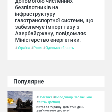
допомогою численних
безпілотників на
інфраструктуру
газотранспортної системи, що
забезпечує імпорт газу з
Азербайджану, повідомляє
Міністерство енергетики.
#
Україна
#
Росія
#
Одеська область
Популярне
#
Політика
#
Володимир Зеленський
#
Китай (регіон)
Битва за Україну. Дев’ятий день
дев’яностого шостого!