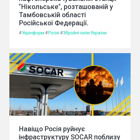
"Нікольське", розташованій у
Тамбовській області
Російської Федерації.
#
Укрінформ
#
Росія
#
Збройні сили України
Навіщо Росія руйнує
інфраструктуру SOCAR поблизу