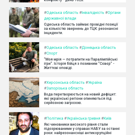
конфлікту - день 1628.
#
Одеська область
#
Інвалідність
#
Органи
державної влади
Одеська область займає провідні позиції
за кількістю звернень до ТЦК: резонансні
інциденти.
#
Одеська область
#
Донецька область
#
Спорт
"Моя мрія — потрапити на Паралімпійські
ігри". Історія бійця з позивним "Сєвєр" -
Життєві оповіді.
#
Херсонська область
#
Україна
#
Запорізька область
Вода перетворюється на новий дефіцит:
які українські регіони опиняються під
серйозною загрозою.
#
Політика
#
Українська гривня
#
Київ
Які чиновники високого рівня стали
підозрюваними у справах НАБУ за останні
роки: найрезонансніші антикорупційні