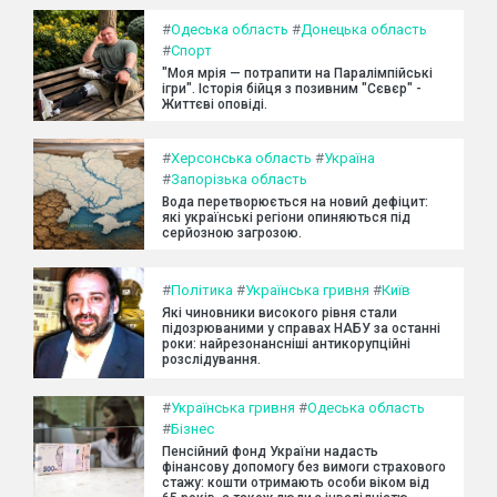
#
Одеська область
#
Донецька область
#
Спорт
"Моя мрія — потрапити на Паралімпійські
ігри". Історія бійця з позивним "Сєвєр" -
Життєві оповіді.
#
Херсонська область
#
Україна
#
Запорізька область
Вода перетворюється на новий дефіцит:
які українські регіони опиняються під
серйозною загрозою.
#
Політика
#
Українська гривня
#
Київ
Які чиновники високого рівня стали
підозрюваними у справах НАБУ за останні
роки: найрезонансніші антикорупційні
розслідування.
#
Українська гривня
#
Одеська область
#
Бізнес
Пенсійний фонд України надасть
фінансову допомогу без вимоги страхового
стажу: кошти отримають особи віком від