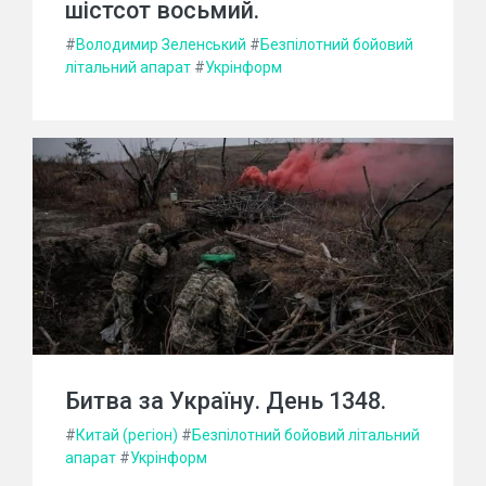
шістсот восьмий.
#
Володимир Зеленський
#
Безпілотний бойовий
літальний апарат
#
Укрінформ
Битва за Україну. День 1348.
#
Китай (регіон)
#
Безпілотний бойовий літальний
апарат
#
Укрінформ