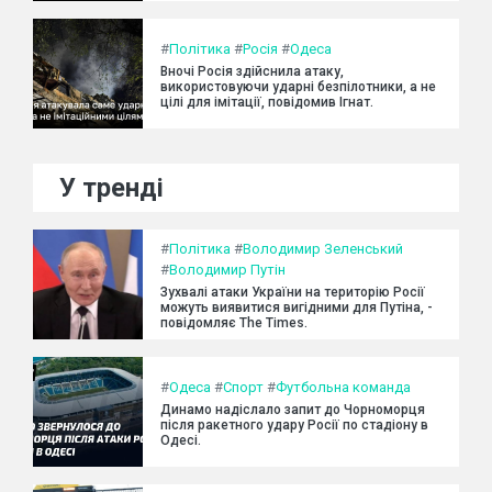
#
Політика
#
Росія
#
Одеса
Вночі Росія здійснила атаку,
використовуючи ударні безпілотники, а не
цілі для імітації, повідомив Ігнат.
У тренді
#
Політика
#
Володимир Зеленський
#
Володимир Путін
Зухвалі атаки України на територію Росії
можуть виявитися вигідними для Путіна, -
повідомляє The Times.
#
Одеса
#
Спорт
#
Футбольна команда
Динамо надіслало запит до Чорноморця
після ракетного удару Росії по стадіону в
Одесі.