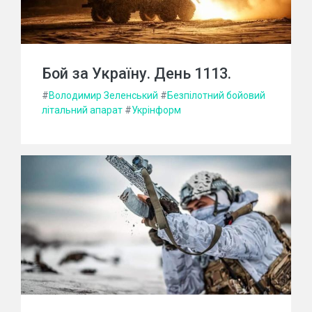
Бой за Україну. День 1113.
#
Володимир Зеленський
#
Безпілотний бойовий
літальний апарат
#
Укрінформ