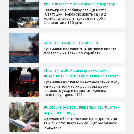
#
Київ
#
Одеса
#
Електричний генератор
Шляхопровід поблизу станції метро
"Святошин" реконструюють за 18,2
мільйона гривень: тривалість робіт
становитиме 150 днів.
#
Політика
#
Українці
#
Україна
Туреччина виступає з ініціативою ввести
мораторій на атаки по кораблях.
#
Політика
#
Володимир Зеленський
#
Безпілотний бойовий літальний апарат
Туреччина виступає за встановлення миру
на морі, в той час як російські дрони
завдають ударів по містах. Хроніка
конфлікту - день 1628.
#
Одеська область
#
Інвалідність
#
Органи
державної влади
Одеська область займає провідні позиції
за кількістю звернень до ТЦК: резонансні
інциденти.