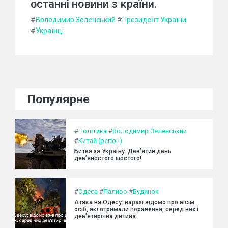
останні новини з країни.
#
Володимир Зеленський
#
Президент України
#
Українці
Популярне
#
Політика
#
Володимир Зеленський
#
Китай (регіон)
Битва за Україну. Дев’ятий день
дев’яностого шостого!
#
Одеса
#
Паливо
#
Будинок
Атака на Одесу: наразі відомо про вісім
осіб, які отримали поранення, серед них і
дев'ятирічна дитина.