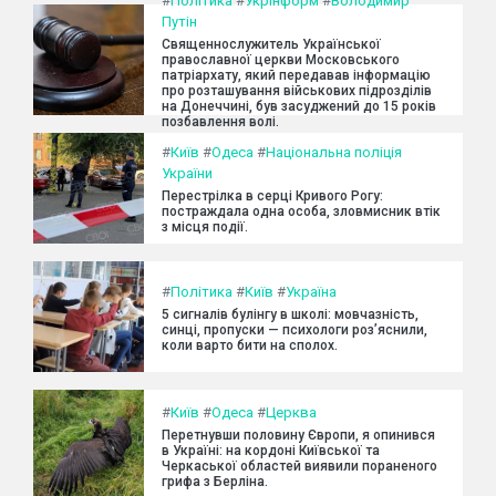
#
Політика
#
Укрінформ
#
Володимир
Путін
Священнослужитель Української
православної церкви Московського
патріархату, який передавав інформацію
про розташування військових підрозділів
на Донеччині, був засуджений до 15 років
позбавлення волі.
#
Київ
#
Одеса
#
Національна поліція
України
Перестрілка в серці Кривого Рогу:
постраждала одна особа, зловмисник втік
з місця події.
#
Політика
#
Київ
#
Україна
5 сигналів булінгу в школі: мовчазність,
синці, пропуски — психологи роз’яснили,
коли варто бити на сполох.
#
Київ
#
Одеса
#
Церква
Перетнувши половину Європи, я опинився
в Україні: на кордоні Київської та
Черкаської областей виявили пораненого
грифа з Берліна.