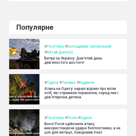
Популярне
#
Політика
#
Володимир Зеленський
#
Китай (регіон)
Битва за Україну. Дев’ятий день
дев’яностого шостого!
#
Одеса
#
Паливо
#
Будинок
Атака на Одесу: наразі відомо про вісім
осіб, які отримали поранення, серед них і
дев'ятирічна дитина.
#
Політика
#
Росія
#
Одеса
Вночі Росія здійснила атаку,
використовуючи ударні безпілотники, а не
цілі для імітації, повідомив Ігнат.