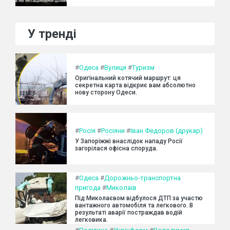
У тренді
#
Одеса
#
Вулиця
#
Туризм
Оригінальний котячий маршрут: ця
секретна карта відкриє вам абсолютно
нову сторону Одеси.
#
Росія
#
Росіяни
#
Іван Федоров (друкар)
У Запоріжжі внаслідок нападу Росії
загорілася офісна споруда.
#
Одеса
#
Дорожньо-транспортна
пригода
#
Миколаїв
Під Миколаєвом відбулося ДТП за участю
вантажного автомобіля та легкового. В
результаті аварії постраждав водій
легковика.