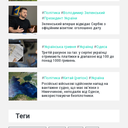
#
Політика
#
Володимир Зеленський
#
Президент України
Зеленський вперше відвідає Сербію з
офіційним візитом: оголошено дату.
#
Українська гривня
#
Українці
#
Одеса
Третій рахунок за газ: у серпні українці
отримають платіжки в діапазоні від 100 до
понад 1000 гривень.
#
Політика
#
Китай (регіон)
#
Україна
Російські військові здійснили напад на
вантажне судно, що має зв'язки з
Німеччиною, неподалік від Одеси,
використовуючи безпілотники.
Теги