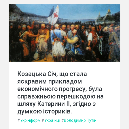
Козацька Січ, що стала
яскравим прикладом
економічного прогресу, була
справжньою перешкодою на
шляху Катерини ІІ, згідно з
думкою істориків.
#
Укрінформ
#
Українці
#
Володимир Путін