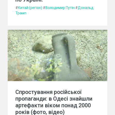
#
Китай (регіон)
#
Володимир Путін
#
Дональд
Трамп
Спростування російської
пропаганди: в Одесі знайшли
артефакти віком понад 2000
років (фото, відео)