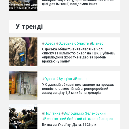
цілі для імітації, повідомив Ігнат.
У тренді
#
Одеса
#
Одеська область
#
Бізнес
Одеська область виявилася на чолі
списку за кількістю скарг на ТЦК: Лубінець
оприлюднив жорстке відео та зробив
вражаючу заяву.
#
Одеса
#
Аукціон
#
Бізнес
У Сумській області виставлено на продаж
повністю самостійний агропереробний
завод за ціну 1,2 мільйона доларів.
#
Політика
#
Володимир Зеленський
#
Безпілотний бойовий літальний апарат
Битва за Україну. Дата: 1626 рік.