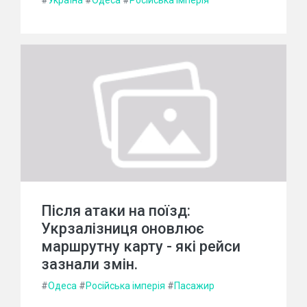
#
Україна
#
Одеса
#
Російська імперія
Після атаки на поїзд:
Укрзалізниця оновлює
маршрутну карту - які рейси
зазнали змін.
#
Одеса
#
Російська імперія
#
Пасажир