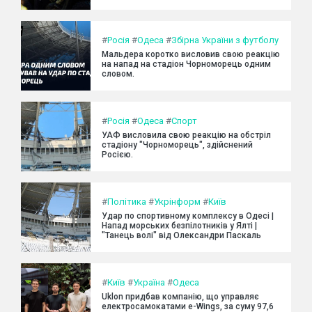
#
Росія
#
Одеса
#
Збірна України з футболу
Мальдера коротко висловив свою реакцію
на напад на стадіон Чорноморець одним
словом.
#
Росія
#
Одеса
#
Спорт
УАФ висловила свою реакцію на обстріл
стадіону "Чорноморець", здійснений
Росією.
#
Політика
#
Укрінформ
#
Київ
Удар по спортивному комплексу в Одесі |
Напад морських безпілотників у Ялті |
"Танець волі" від Олександри Паскаль
#
Київ
#
Україна
#
Одеса
Uklon придбав компанію, що управляє
електросамокатами e-Wings, за суму 97,6