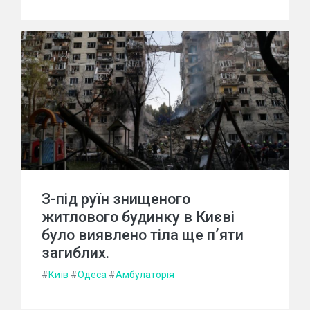
З-під руїн знищеного
житлового будинку в Києві
було виявлено тіла ще п’яти
загиблих.
#
Київ
#
Одеса
#
Амбулаторія