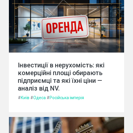
Інвестиції в нерухомість: які
комерційні площі обирають
підприємці та які їхні ціни —
аналіз від NV.
#
Київ
#
Одеса
#
Російська імперія