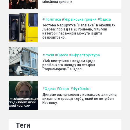
мільйона гривень.
#
Політика
#
Українська гривня
#
Одеса
Тестова маршрутка "Лапаївка" в околицях
Львова: проїзд за 20 гривень, пільгові
категорії пасажирів можуть їздити
безкоштовно.
#
Росія
#
Одеса
#
Інфраструктура
УАФ виступила з осудом щодо
російського нападу на стадіон
"Чорноморець" в Одесі.
#
Одеса
#
Спорт
#
Футболіст
Динамо визначилося з командою для сина
видатного гравця клубу, який не потрібен
Костюку.
Теги