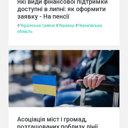
Які види фінансової підтримки
доступні в липні: як оформити
заявку - На пенсії
#
Українська гривня
#
Українці
#
Чернігівська
область
Асоціація міст і громад,
розташованих поблизу лінії