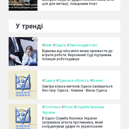
цілі для імітації, повідомив Ігнат.
У тренді
#
Київ
#
Одеса
#
Законодавство
Відмова від relocation може призвести до
втрати роботи: Верховний Суд підтримав
позицію роботодавця.
#
Одеса
#
Одеська область
#
Бізнес
Завтра кілька жителів Одеси залишаться
без газу: Одеса : Новини : Вікна-Одеса
#
Політика
#
Росія
#
Служба безпеки
України
В Одесі Служба безпеки України
затримала агента противника, який
координував удари по українським