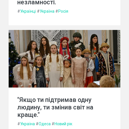
незламності.
#
Українці
#
Україна
#
Росія
"Якщо ти підтримав одну
людину, ти змінив світ на
краще."
#
Україна
#
Одеса
#
Новий рік