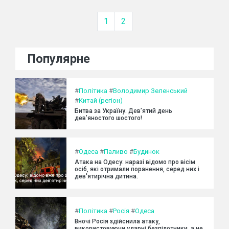
1
2
Популярне
#
Політика
#
Володимир Зеленський
#
Китай (регіон)
Битва за Україну. Дев’ятий день
дев’яностого шостого!
#
Одеса
#
Паливо
#
Будинок
Атака на Одесу: наразі відомо про вісім
осіб, які отримали поранення, серед них і
дев'ятирічна дитина.
#
Політика
#
Росія
#
Одеса
Вночі Росія здійснила атаку,
використовуючи ударні безпілотники, а не