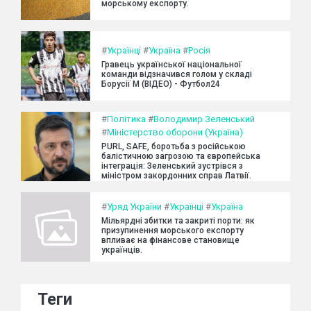
морському експорту.
#
Українці
#
Україна
#
Росія
Гравець української національної
команди відзначився голом у складі
Борусії М (ВІДЕО) - Футбол24
#
Політика
#
Володимир Зеленський
#
Міністерство оборони (Україна)
PURL, SAFE, боротьба з російською
балістичною загрозою та європейська
інтеграція: Зеленський зустрівся з
міністром закордонних справ Латвії.
#
Уряд України
#
Українці
#
Україна
Мільярдні збитки та закриті порти: як
призупинення морського експорту
впливає на фінансове становище
українців.
Теги