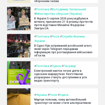
оборонним силам.
#
Політика
#
Володимир Зеленський
#
Міністерство оборони (Україна)
В Україні 5 серпня 2026 року відбулися
мітинги, присвячені 21-й річниці протестів
проти відставки Михайла Федорова -
Завтра.UA.
#
Політика
#
Росія
#
Служба безпеки
України
В Одесі був затриманий російський агент,
який через Telegram передавав
інформацію про розташування військових
об'єктів.
#
Політика
#
Одеса
#
Пасажир
Електронний квиток почне діяти в
одеських маршрутках: безготівкові
розрахунки стануть доступними в усіх
видах транспорту.
#
Україна
#
Росія
#
Одеса
Марчук пояснив, чому автомобільний
транспорт не може стати альтернативою