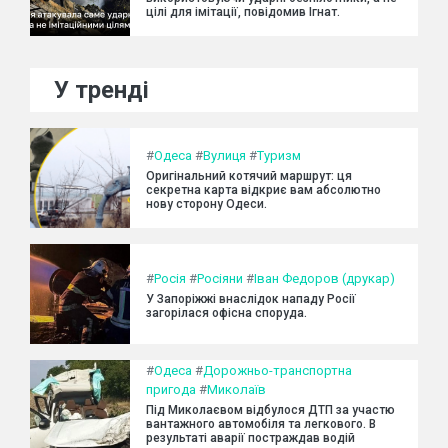
цілі для імітації, повідомив Ігнат.
У тренді
#
Одеса
#
Вулиця
#
Туризм
Оригінальний котячий маршрут: ця
секретна карта відкриє вам абсолютно
нову сторону Одеси.
#
Росія
#
Росіяни
#
Іван Федоров (друкар)
У Запоріжжі внаслідок нападу Росії
загорілася офісна споруда.
#
Одеса
#
Дорожньо-транспортна
пригода
#
Миколаїв
Під Миколаєвом відбулося ДТП за участю
вантажного автомобіля та легкового. В
результаті аварії постраждав водій