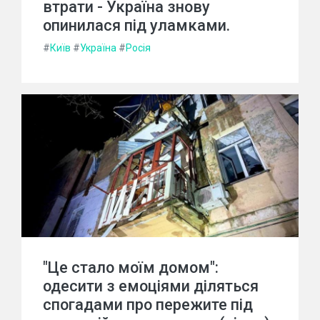
втрати - Україна знову
опинилася під уламками.
#
Київ
#
Україна
#
Росія
"Це стало моїм домом":
одесити з емоціями діляться
спогадами про пережите під