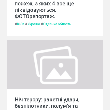
пожеж, з яких 4 все ще
ліквідовуються.
ФОТОрепортаж.
#
Київ
#
Україна
#
Одеська область
Ніч терору: ракетні удари,
безпілотники, полум'я та