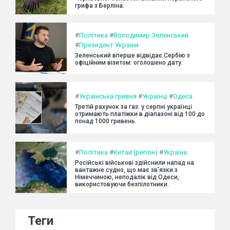
грифа з Берліна.
#
Політика
#
Володимир Зеленський
#
Президент України
Зеленський вперше відвідає Сербію з
офіційним візитом: оголошено дату.
#
Українська гривня
#
Українці
#
Одеса
Третій рахунок за газ: у серпні українці
отримають платіжки в діапазоні від 100 до
понад 1000 гривень.
#
Політика
#
Китай (регіон)
#
Україна
Російські військові здійснили напад на
вантажне судно, що має зв'язки з
Німеччиною, неподалік від Одеси,
використовуючи безпілотники.
Теги