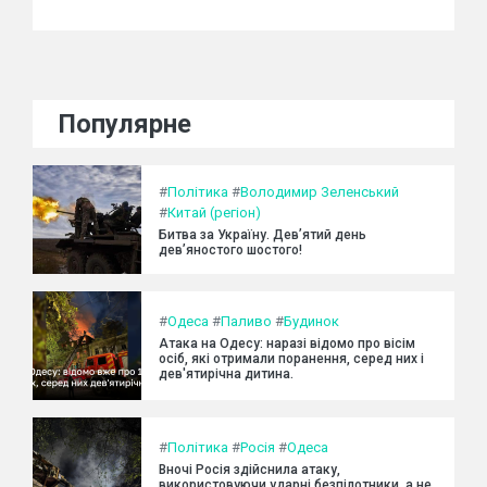
Популярне
#
Політика
#
Володимир Зеленський
#
Китай (регіон)
Битва за Україну. Дев’ятий день
дев’яностого шостого!
#
Одеса
#
Паливо
#
Будинок
Атака на Одесу: наразі відомо про вісім
осіб, які отримали поранення, серед них і
дев'ятирічна дитина.
#
Політика
#
Росія
#
Одеса
Вночі Росія здійснила атаку,
використовуючи ударні безпілотники, а не