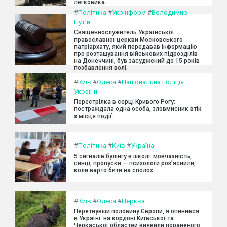
легковика.
#
Політика
#
Укрінформ
#
Володимир
Путін
Священнослужитель Української
православної церкви Московського
патріархату, який передавав інформацію
про розташування військових підрозділів
на Донеччині, був засуджений до 15 років
позбавлення волі.
#
Київ
#
Одеса
#
Національна поліція
України
Перестрілка в серці Кривого Рогу:
постраждала одна особа, зловмисник втік
з місця події.
#
Політика
#
Київ
#
Україна
5 сигналів булінгу в школі: мовчазність,
синці, пропуски — психологи роз’яснили,
коли варто бити на сполох.
#
Київ
#
Одеса
#
Церква
Перетнувши половину Європи, я опинився
в Україні: на кордоні Київської та
Черкаської областей виявили пораненого