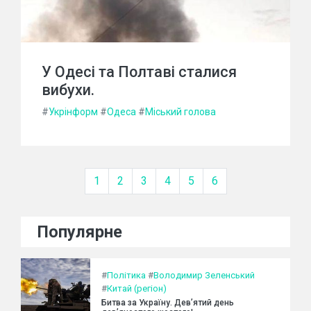
У Одесі та Полтаві сталися
вибухи.
#
Укрінформ
#
Одеса
#
Міський голова
1
2
3
4
5
6
Популярне
#
Політика
#
Володимир Зеленський
#
Китай (регіон)
Битва за Україну. Дев’ятий день