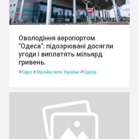
Оволодіння аеропортом
"Одеса": підозрювані досягли
угоди і виплатять мільярд
гривень.
#
Євро
#
Збройні сили України
#
Одеса