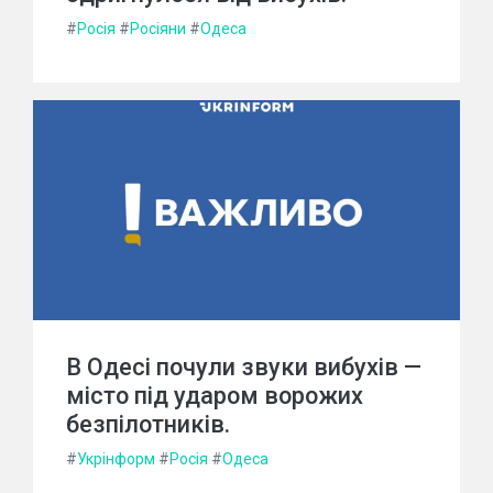
#
Росія
#
Росіяни
#
Одеса
В Одесі почули звуки вибухів —
місто під ударом ворожих
безпілотників.
#
Укрінформ
#
Росія
#
Одеса