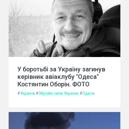
У боротьбі за Україну загинув
керівник авіаклубу "Одеса"
Костянтин Оборін. ФОТО
#
Україна
#
Збройні сили України
#
Одеса