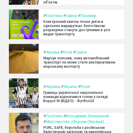
об'єктів.
#
Політика
#
Одеса
#
Пасажир
Електронний квиток почне діяти в
одеських маршрутках: безготівкові
розрахунки стануть доступними в усіх
видах транспорту.
#
Україна
#
Росія
#
Одеса
Марчук пояснив, чому автомобільний
транспорт не може стати альтернативою
морському експорту.
#
Українці
#
Україна
#
Росія
Гравець української національної
команди відзначився голом у складі
Борусії М (ВІДЕО) - Футбол24
#
Політика
#
Володимир Зеленський
#
Міністерство оборони (Україна)
PURL, SAFE, боротьба з російською
балістичною загрозою та європейська