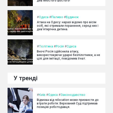
дев’яностого шостого!
#
Одеса
#
Паливо
#
Будинок
Атака на Одесу: наразі відомо про вісім
осіб, які отримали поранення, серед них і
дев'ятирічна дитина.
#
Політика
#
Росія
#
Одеса
Вночі Росія здійснила атаку,
використовуючи ударні безпілотники, а не
цілі для імітації, повідомив Ігнат.
У тренді
#
Київ
#
Одеса
#
Законодавство
Відмова від relocation може призвести до
втрати роботи: Верховний Суд підтримав
позицію роботодавця.