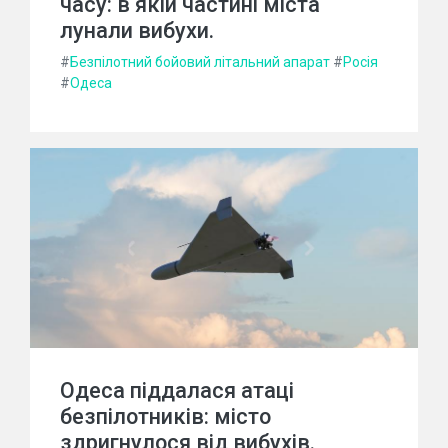
часу: в якій частині міста
лунали вибухи.
#
Безпілотний бойовий літальний апарат
#
Росія
#
Одеса
Одеса піддалася атаці
безпілотників: місто
здригнулося від вибухів.