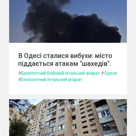
В Одесі сталися вибухи: місто
піддається атакам "шахедів".
#
Безпілотний бойовий літальний апарат
#
Одеса
#
Безпілотний літальний апарат