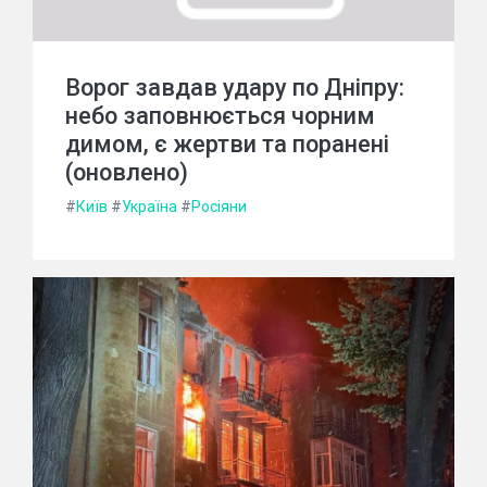
Ворог завдав удару по Дніпру:
небо заповнюється чорним
димом, є жертви та поранені
(оновлено)
#
Київ
#
Україна
#
Росіяни