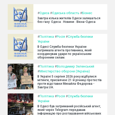
#
Одеса
#
Одеська область
#
Бізнес
Завтра кілька жителів Одеси залишаться
без газу: Одеса : Новини : Вікна-Одеса
#
Політика
#
Росія
#
Служба безпеки
України
В Одесі Служба безпеки України
затримала агента противника, який
координував удари по українським
оборонним силам.
#
Політика
#
Володимир Зеленський
#
Міністерство оборони (Україна)
В Україні 5 серпня 2026 року відбулися
мітинги, присвячені 21-й річниці протестів
проти відставки Михайла Федорова -
Завтра.UA.
#
Політика
#
Росія
#
Служба безпеки
України
В Одесі був затриманий російський агент,
який через Telegram передавав
інформацію про розташування військових