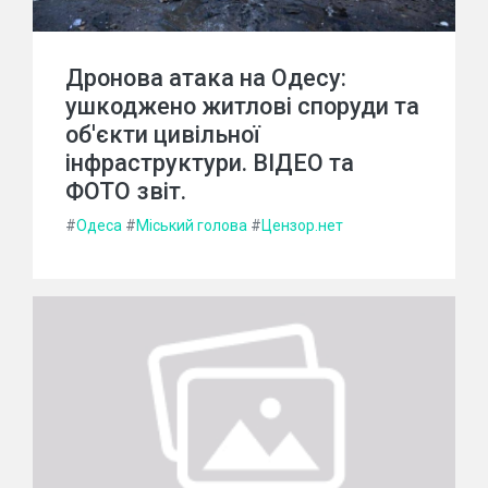
Дронова атака на Одесу:
ушкоджено житлові споруди та
об'єкти цивільної
інфраструктури. ВІДЕО та
ФОТО звіт.
#
Одеса
#
Міський голова
#
Цензор.нет