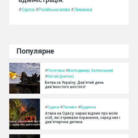
#
Одеса
#
Російська мова
#
Лиманка
Популярне
#
Політика
#
Володимир Зеленський
#
Китай (регіон)
Битва за Україну. Дев’ятий день
дев’яностого шостого!
#
Одеса
#
Паливо
#
Будинок
Атака на Одесу: наразі відомо про вісім
осіб, які отримали поранення, серед них і
дев'ятирічна дитина.