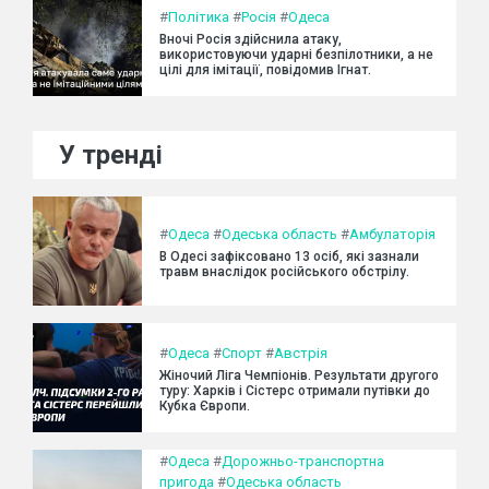
#
Політика
#
Росія
#
Одеса
Вночі Росія здійснила атаку,
використовуючи ударні безпілотники, а не
цілі для імітації, повідомив Ігнат.
У тренді
#
Одеса
#
Одеська область
#
Амбулаторія
В Одесі зафіксовано 13 осіб, які зазнали
травм внаслідок російського обстрілу.
#
Одеса
#
Спорт
#
Австрія
Жіночий Ліга Чемпіонів. Результати другого
туру: Харків і Сістерс отримали путівки до
Кубка Європи.
#
Одеса
#
Дорожньо-транспортна
пригода
#
Одеська область