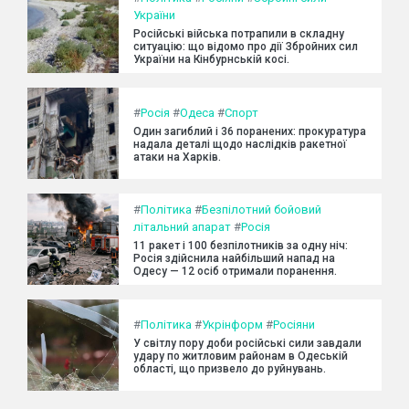
України
Російські війська потрапили в складну
ситуацію: що відомо про дії Збройних сил
України на Кінбурнській косі.
#
Росія
#
Одеса
#
Спорт
Один загиблий і 36 поранених: прокуратура
надала деталі щодо наслідків ракетної
атаки на Харків.
#
Політика
#
Безпілотний бойовий
літальний апарат
#
Росія
11 ракет і 100 безпілотників за одну ніч:
Росія здійснила найбільший напад на
Одесу — 12 осіб отримали поранення.
#
Політика
#
Укрінформ
#
Росіяни
У світлу пору доби російські сили завдали
удару по житловим районам в Одеській
області, що призвело до руйнувань.