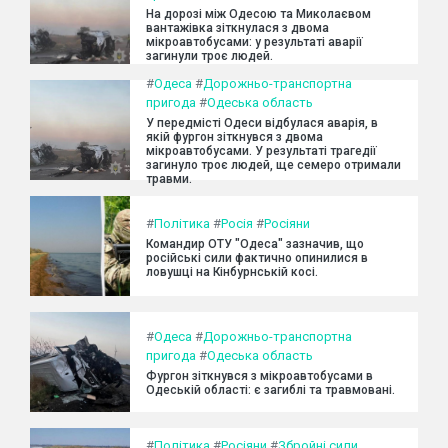
На дорозі між Одесою та Миколаєвом
вантажівка зіткнулася з двома
мікроавтобусами: у результаті аварії
загинули троє людей.
#
Одеса
#
Дорожньо-транспортна
пригода
#
Одеська область
У передмісті Одеси відбулася аварія, в
якій фургон зіткнувся з двома
мікроавтобусами. У результаті трагедії
загинуло троє людей, ще семеро отримали
травми.
#
Політика
#
Росія
#
Росіяни
Командир ОТУ "Одеса" зазначив, що
російські сили фактично опинилися в
ловушці на Кінбурнській косі.
#
Одеса
#
Дорожньо-транспортна
пригода
#
Одеська область
Фургон зіткнувся з мікроавтобусами в
Одеській області: є загиблі та травмовані.
#
Політика
#
Росіяни
#
Збройні сили