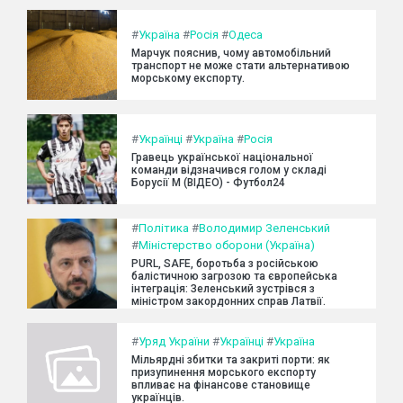
#
Україна
#
Росія
#
Одеса
Марчук пояснив, чому автомобільний
транспорт не може стати альтернативою
морському експорту.
#
Українці
#
Україна
#
Росія
Гравець української національної
команди відзначився голом у складі
Борусії М (ВІДЕО) - Футбол24
#
Політика
#
Володимир Зеленський
#
Міністерство оборони (Україна)
PURL, SAFE, боротьба з російською
балістичною загрозою та європейська
інтеграція: Зеленський зустрівся з
міністром закордонних справ Латвії.
#
Уряд України
#
Українці
#
Україна
Мільярдні збитки та закриті порти: як
призупинення морського експорту
впливає на фінансове становище
українців.