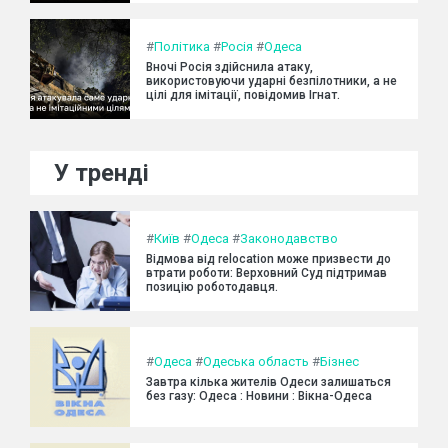
#
Політика
#
Росія
#
Одеса
Вночі Росія здійснила атаку,
використовуючи ударні безпілотники, а не
цілі для імітації, повідомив Ігнат.
У тренді
#
Київ
#
Одеса
#
Законодавство
Відмова від relocation може призвести до
втрати роботи: Верховний Суд підтримав
позицію роботодавця.
#
Одеса
#
Одеська область
#
Бізнес
Завтра кілька жителів Одеси залишаться
без газу: Одеса : Новини : Вікна-Одеса