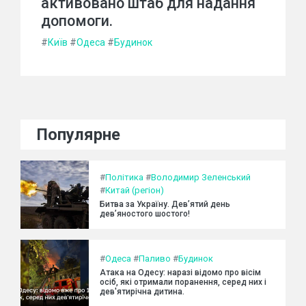
активовано штаб для надання
допомоги.
#
Київ
#
Одеса
#
Будинок
Популярне
#
Політика
#
Володимир Зеленський
#
Китай (регіон)
Битва за Україну. Дев’ятий день
дев’яностого шостого!
#
Одеса
#
Паливо
#
Будинок
Атака на Одесу: наразі відомо про вісім
осіб, які отримали поранення, серед них і
дев'ятирічна дитина.