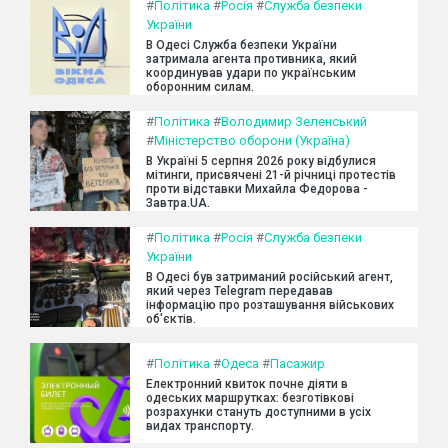
#
Політика
#
Росія
#
Служба безпеки
України
В Одесі Служба безпеки України
затримала агента противника, який
координував удари по українським
оборонним силам.
#
Політика
#
Володимир Зеленський
#
Міністерство оборони (Україна)
В Україні 5 серпня 2026 року відбулися
мітинги, присвячені 21-й річниці протестів
проти відставки Михайла Федорова -
Завтра.UA.
#
Політика
#
Росія
#
Служба безпеки
України
В Одесі був затриманий російський агент,
який через Telegram передавав
інформацію про розташування військових
об'єктів.
#
Політика
#
Одеса
#
Пасажир
Електронний квиток почне діяти в
одеських маршрутках: безготівкові
розрахунки стануть доступними в усіх
видах транспорту.