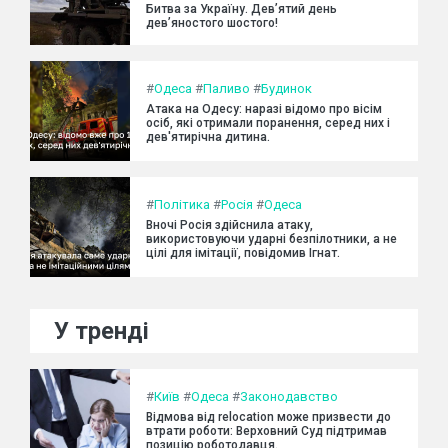
Битва за Україну. Дев’ятий день
дев’яностого шостого!
#
Одеса
#
Паливо
#
Будинок
Атака на Одесу: наразі відомо про вісім
осіб, які отримали поранення, серед них і
дев'ятирічна дитина.
#
Політика
#
Росія
#
Одеса
Вночі Росія здійснила атаку,
використовуючи ударні безпілотники, а не
цілі для імітації, повідомив Ігнат.
У тренді
#
Київ
#
Одеса
#
Законодавство
Відмова від relocation може призвести до
втрати роботи: Верховний Суд підтримав
позицію роботодавця.