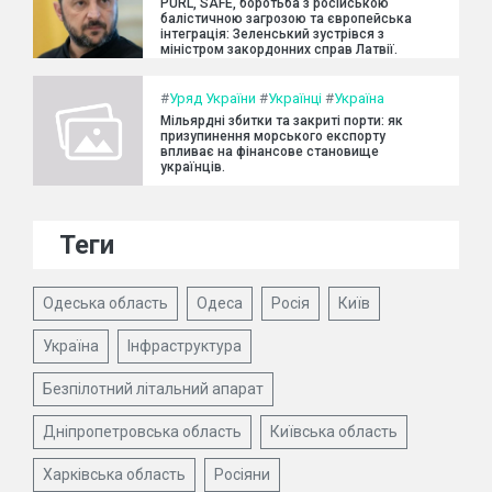
PURL, SAFE, боротьба з російською
балістичною загрозою та європейська
інтеграція: Зеленський зустрівся з
міністром закордонних справ Латвії.
#
Уряд України
#
Українці
#
Україна
Мільярдні збитки та закриті порти: як
призупинення морського експорту
впливає на фінансове становище
українців.
Теги
Одеська область
Одеса
Росія
Київ
Україна
Інфраструктура
Безпілотний літальний апарат
Дніпропетровська область
Київська область
Харківська область
Росіяни