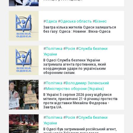
#
Одеса
#
Одеська область
#
Бізнес
Завтра кілька жителів Одеси залишаться
без газу: Одеса : Новини : Вікна-Одеса
#
Політика
#
Росія
#
Служба безпеки
України
В Одесі Служба безпеки України
затримала агента противника, який
координував удари по українським
оборонним силам.
#
Політика
#
Володимир Зеленський
#
Міністерство оборони (Україна)
В Україні 5 серпня 2026 року відбулися
мітинги, присвячені 21-й річниці протестів
проти відставки Михайла Федорова -
Завтра.UA.
#
Політика
#
Росія
#
Служба безпеки
України
В Одесі був затриманий російський агент,