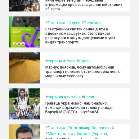
який через Telegram передавав
інформацію про розташування військових
об'єктів.
#
Політика
#
Одеса
#
Пасажир
Електронний квиток почне діяти в
одеських маршрутках: безготівкові
розрахунки стануть доступними в усіх
видах транспорту.
#
Україна
#
Росія
#
Одеса
Марчук пояснив, чому автомобільний
транспорт не може стати альтернативою
морському експорту.
#
Українці
#
Україна
#
Росія
Гравець української національної
команди відзначився голом у складі
Борусії М (ВІДЕО) - Футбол24
#
Політика
#
Володимир Зеленський
#
Міністерство оборони (Україна)