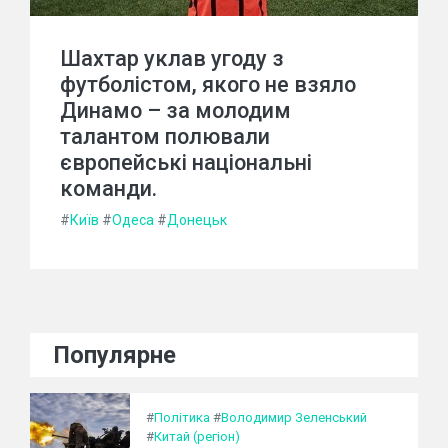
Шахтар уклав угоду з
футболістом, якого не взяло
Динамо – за молодим
талантом полювали
європейські національні
команди.
#
Київ
#
Одеса
#
Донецьк
Популярне
#
Політика
#
Володимир Зеленський
#
Китай (регіон)