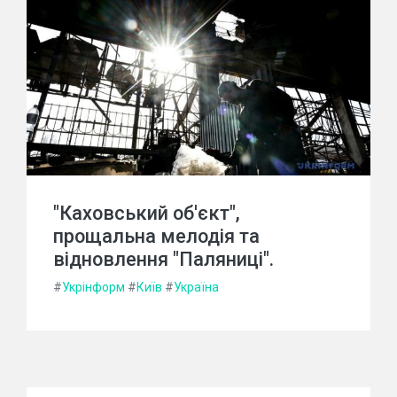
"Каховський об'єкт",
прощальна мелодія та
відновлення "Паляниці".
#
Укрінформ
#
Київ
#
Україна