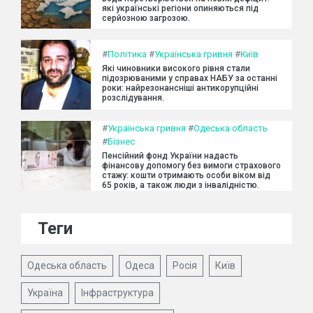
які українські регіони опиняються під
серйозною загрозою.
#
Політика
#
Українська гривня
#
Київ
Які чиновники високого рівня стали
підозрюваними у справах НАБУ за останні
роки: найрезонансніші антикорупційні
розслідування.
#
Українська гривня
#
Одеська область
#
Бізнес
Пенсійний фонд України надасть
фінансову допомогу без вимоги страхового
стажу: кошти отримають особи віком від
65 років, а також люди з інвалідністю.
Теги
Одеська область
Одеса
Росія
Київ
Україна
Інфраструктура