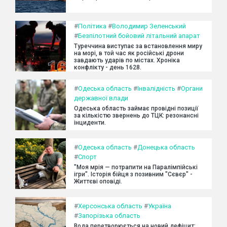
#
Політика
#
Володимир Зеленський
#
Безпілотний бойовий літальний апарат
Туреччина виступає за встановлення миру
на морі, в той час як російські дрони
завдають ударів по містах. Хроніка
конфлікту - день 1628.
#
Одеська область
#
Інвалідність
#
Органи
державної влади
Одеська область займає провідні позиції
за кількістю звернень до ТЦК: резонансні
інциденти.
#
Одеська область
#
Донецька область
#
Спорт
"Моя мрія — потрапити на Паралімпійські
ігри". Історія бійця з позивним "Сєвєр" -
Життєві оповіді.
#
Херсонська область
#
Україна
#
Запорізька область
Вода перетворюється на новий дефіцит: