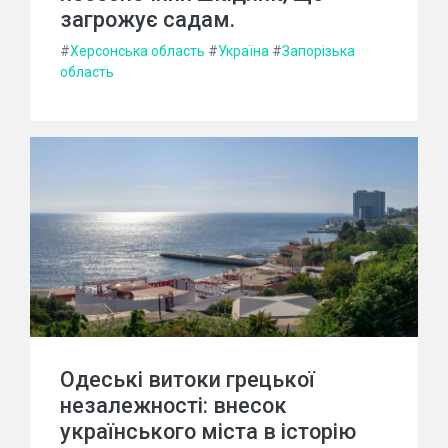
загрожує садам.
#
Херсонська область
#
Україна
#
Запорізька
область
Одеські витоки грецької
незалежності: внесок
українського міста в історію