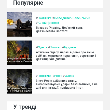
Популярне
#
Політика
#
Володимир Зеленський
#
Китай (регіон)
Битва за Україну. Дев’ятий день
дев’яностого шостого!
#
Одеса
#
Паливо
#
Будинок
Атака на Одесу: наразі відомо про вісім
осіб, які отримали поранення, серед них і
дев'ятирічна дитина.
#
Політика
#
Росія
#
Одеса
Вночі Росія здійснила атаку,
використовуючи ударні безпілотники, а не
цілі для імітації, повідомив Ігнат.
У тренді