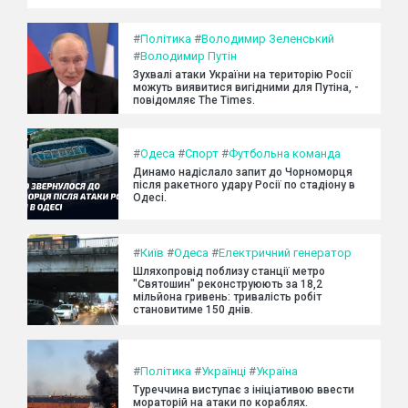
#
Політика
#
Володимир Зеленський
#
Володимир Путін
Зухвалі атаки України на територію Росії
можуть виявитися вигідними для Путіна, -
повідомляє The Times.
#
Одеса
#
Спорт
#
Футбольна команда
Динамо надіслало запит до Чорноморця
після ракетного удару Росії по стадіону в
Одесі.
#
Київ
#
Одеса
#
Електричний генератор
Шляхопровід поблизу станції метро
"Святошин" реконструюють за 18,2
мільйона гривень: тривалість робіт
становитиме 150 днів.
#
Політика
#
Українці
#
Україна
Туреччина виступає з ініціативою ввести
мораторій на атаки по кораблях.