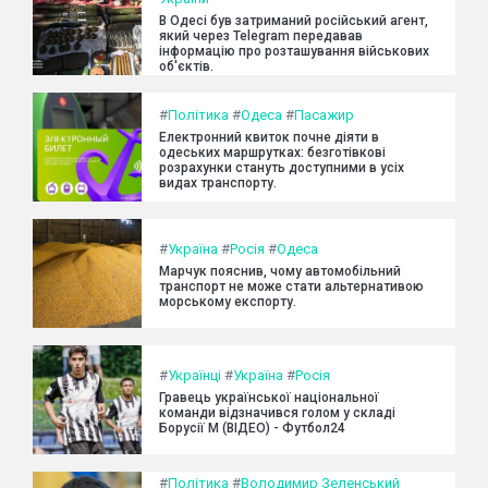
В Одесі був затриманий російський агент,
який через Telegram передавав
інформацію про розташування військових
об'єктів.
#
Політика
#
Одеса
#
Пасажир
Електронний квиток почне діяти в
одеських маршрутках: безготівкові
розрахунки стануть доступними в усіх
видах транспорту.
#
Україна
#
Росія
#
Одеса
Марчук пояснив, чому автомобільний
транспорт не може стати альтернативою
морському експорту.
#
Українці
#
Україна
#
Росія
Гравець української національної
команди відзначився голом у складі
Борусії М (ВІДЕО) - Футбол24
#
Політика
#
Володимир Зеленський