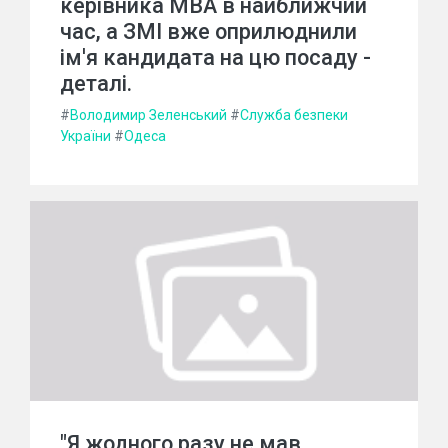
керівника МВА в найближчий
час, а ЗМІ вже оприлюднили
ім'я кандидата на цю посаду -
деталі.
#
Володимир Зеленський
#
Служба безпеки
України
#
Одеса
"Я жодного разу не мав