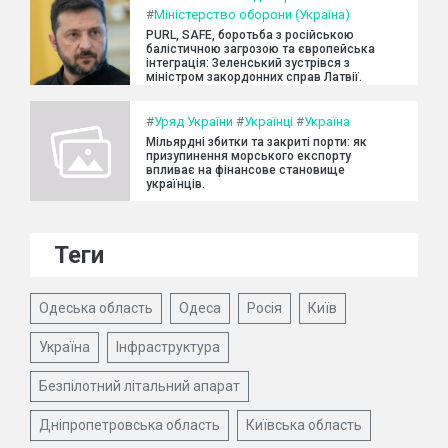
#
Міністерство оборони (Україна)
PURL, SAFE, боротьба з російською
балістичною загрозою та європейська
інтеграція: Зеленський зустрівся з
міністром закордонних справ Латвії.
#
Уряд України
#
Українці
#
Україна
Мільярдні збитки та закриті порти: як
призупинення морського експорту
впливає на фінансове становище
українців.
Теги
Одеська область
Одеса
Росія
Київ
Україна
Інфраструктура
Безпілотний літальний апарат
Дніпропетровська область
Київська область