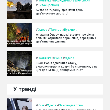
#
Політика
#
Володимир Зеленський
#
Китай (регіон)
Битва за Україну. Дев’ятий день
дев’яностого шостого!
#
Одеса
#
Паливо
#
Будинок
Атака на Одесу: наразі відомо про вісім
осіб, які отримали поранення, серед них і
дев'ятирічна дитина.
#
Політика
#
Росія
#
Одеса
Вночі Росія здійснила атаку,
використовуючи ударні безпілотники, а не
цілі для імітації, повідомив Ігнат.
У тренді
#
Київ
#
Одеса
#
Законодавство