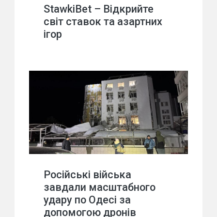
StawkiBet – Відкрийте
світ ставок та азартних
ігор
Російські війська
завдали масштабного
удару по Одесі за
допомогою дронів