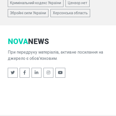
Кримінальний кодекс України
Цензор.нет
Збройні сили України
Херсонська область
NOVA
NEWS
При передруку матеріалів, активне посилання на
джерело є обов'язковим.