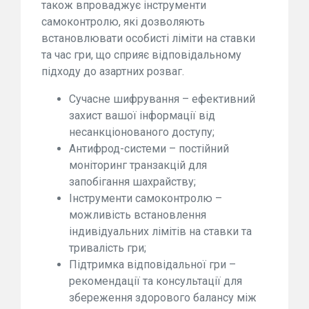
також впроваджує інструменти
самоконтролю, які дозволяють
встановлювати особисті ліміти на ставки
та час гри, що сприяє відповідальному
підходу до азартних розваг.
Сучасне шифрування – ефективний
захист вашої інформації від
несанкціонованого доступу;
Антифрод-системи – постійний
моніторинг транзакцій для
запобігання шахрайству;
Інструменти самоконтролю –
можливість встановлення
індивідуальних лімітів на ставки та
тривалість гри;
Підтримка відповідальної гри –
рекомендації та консультації для
збереження здорового балансу між