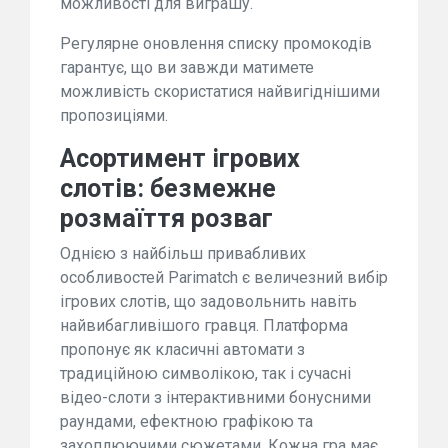
можливості для виграшу.
Регулярне оновлення списку промокодів
гарантує, що ви завжди матимете
можливість скористатися найвигіднішими
пропозиціями.
Асортимент ігрових
слотів: безмежне
розмаїття розваг
Однією з найбільш привабливих
особливостей Parimatch є величезний вибір
ігрових слотів, що задовольнить навіть
найвибагливішого гравця. Платформа
пропонує як класичні автомати з
традиційною символікою, так і сучасні
відео-слоти з інтерактивними бонусними
раундами, ефектною графікою та
захоплюючими сюжетами. Кожна гра має