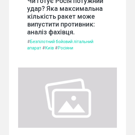
Чи готує Росія потужний
удар? Яка максимальна
кількість ракет може
випустити противник:
аналіз фахівця.
#
Безпілотний бойовий літальний
апарат
#
Київ
#
Росіяни