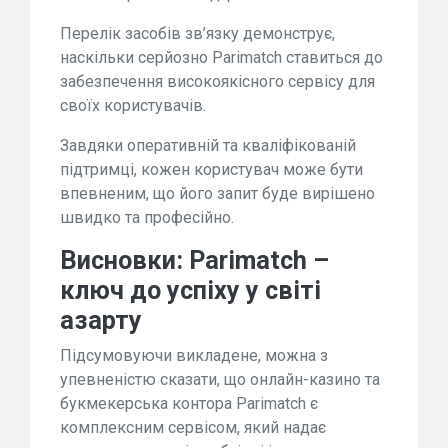
Перелік засобів зв’язку демонструє,
наскільки серйозно Parimatch ставиться до
забезпечення високоякісного сервісу для
своїх користувачів.
Завдяки оперативній та кваліфікованій
підтримці, кожен користувач може бути
впевненим, що його запит буде вирішено
швидко та професійно.
Висновки: Parimatch –
ключ до успіху у світі
азарту
Підсумовуючи викладене, можна з
упевненістю сказати, що онлайн-казино та
букмекерська контора Parimatch є
комплексним сервісом, який надає