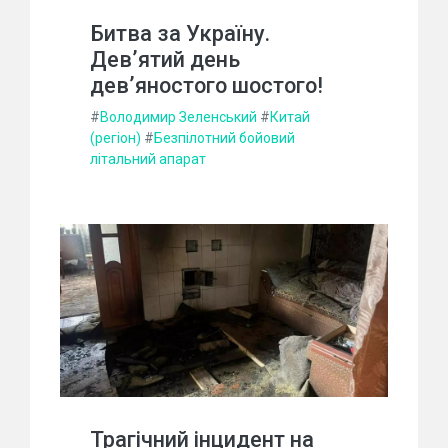
Битва за Україну.
Дев’ятий день
дев’яностого шостого!
#
Володимир Зеленський
#
Китай
(регіон)
#
Безпілотний бойовий
літальний апарат
Трагічний інцидент на