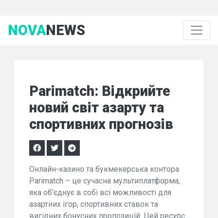
NOVA
NEWS
Parimatch: Відкрийте
новий світ азарту та
спортивних прогнозів
Онлайн-казино та букмекерська контора
Parimatch – це сучасна мультиплатформа,
яка об’єднує в собі всі можливості для
азартних ігор, спортивних ставок та
вигідних бонусних пропозицій. Цей ресурс