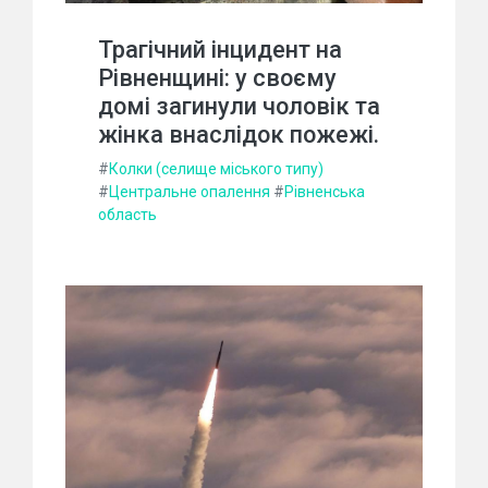
Трагічний інцидент на
Рівненщині: у своєму
домі загинули чоловік та
жінка внаслідок пожежі.
#
Колки (селище міського типу)
#
Центральне опалення
#
Рівненська
область