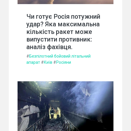
Чи готує Росія потужний
удар? Яка максимальна
кількість ракет може
випустити противник:
аналіз фахівця.
#
Безпілотний бойовий літальний
апарат
#
Київ
#
Росіяни