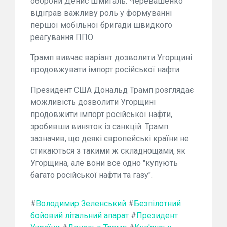
оборони Денис Шмигаль. Черевашенко
відіграв важливу роль у формуванні
першої мобільної бригади швидкого
реагування ППО.
Трамп вивчає варіант дозволити Угорщині
продовжувати імпорт російської нафти.
Президент США Дональд Трамп розглядає
можливість дозволити Угорщині
продовжити імпорт російської нафти,
зробивши виняток із санкцій. Трамп
зазначив, що деякі європейські країни не
стикаються з такими ж складнощами, як
Угорщина, але вони все одно "купують
багато російської нафти та газу".
#
Володимир Зеленський
#
Безпілотний
бойовий літальний апарат
#
Президент