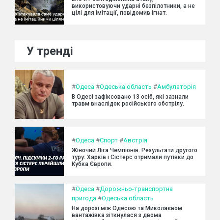
використовуючи ударні безпілотники, а не
цілі для імітації, повідомив Ігнат.
У тренді
#
Одеса
#
Одеська область
#
Амбулаторія
В Одесі зафіксовано 13 осіб, які зазнали
травм внаслідок російського обстрілу.
#
Одеса
#
Спорт
#
Австрія
Жіночий Ліга Чемпіонів. Результати другого
туру: Харків і Сістерс отримали путівки до
Кубка Європи.
#
Одеса
#
Дорожньо-транспортна
пригода
#
Одеська область
На дорозі між Одесою та Миколаєвом
вантажівка зіткнулася з двома