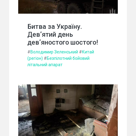
Битва за Україну.
Дев’ятий день
дев’яностого шостого!
#
Володимир Зеленський
#
Китай
(регіон)
#
Безпілотний бойовий
літальний апарат