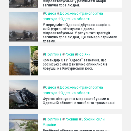
мікроавтобусами: у результаті аварії
загинули троє людей.
#
Одеса
#
Дорожньо-транспортна
пригода
#
Одеська область
У передмісті Одеси відбулася аварія, в
якій фургон зіткнувся з двома
мікроавтобусами. У результаті трагедії
загинуло троє людей, ще семеро отримали
травми.
#
Політика
#
Росія
#
Росіяни
Командир ОТУ "Одеса" зазначив, що
російські сили фактично опинилися в
ловушці на Кінбурнській косі.
#
Одеса
#
Дорожньо-транспортна
пригода
#
Одеська область
Фургон зіткнувся з мікроавтобусами в
Одеській області: є загиблі та травмовані.
#
Політика
#
Росіяни
#
Збройні сили
України
Російські війська потрапили в складну