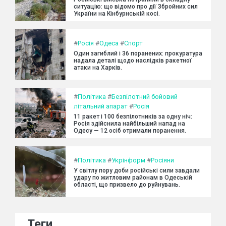
ситуацію: що відомо про дії Збройних сил
України на Кінбурнській косі.
#
Росія
#
Одеса
#
Спорт
Один загиблий і 36 поранених: прокуратура
надала деталі щодо наслідків ракетної
атаки на Харків.
#
Політика
#
Безпілотний бойовий
літальний апарат
#
Росія
11 ракет і 100 безпілотників за одну ніч:
Росія здійснила найбільший напад на
Одесу — 12 осіб отримали поранення.
#
Політика
#
Укрінформ
#
Росіяни
У світлу пору доби російські сили завдали
удару по житловим районам в Одеській
області, що призвело до руйнувань.
Теги