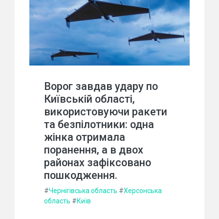
Ворог завдав удару по
Київській області,
використовуючи ракети
та безпілотники: одна
жінка отримала
поранення, а в двох
районах зафіксовано
пошкодження.
#
Чернігівська область
#
Херсонська
область
#
Київ