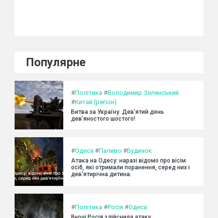
Популярне
#
Політика
#
Володимир Зеленський
#
Китай (регіон)
Битва за Україну. Дев’ятий день
дев’яностого шостого!
#
Одеса
#
Паливо
#
Будинок
Атака на Одесу: наразі відомо про вісім
осіб, які отримали поранення, серед них і
дев'ятирічна дитина.
#
Політика
#
Росія
#
Одеса
Вночі Росія здійснила атаку,