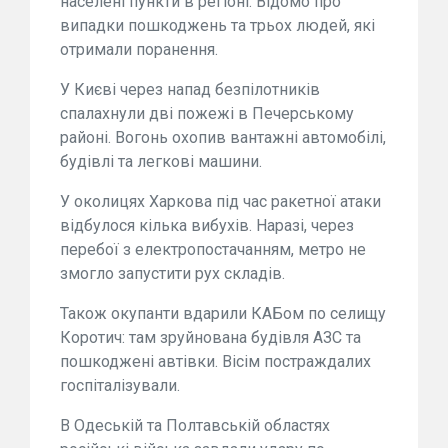
населені пункти в регіоні. Відомо про
випадки пошкоджень та трьох людей, які
отримали поранення.
У Києві через напад безпілотників
спалахнули дві пожежі в Печерському
районі. Вогонь охопив вантажні автомобілі,
будівлі та легкові машини.
У околицях Харкова під час ракетної атаки
відбулося кілька вибухів. Наразі, через
перебої з електропостачанням, метро не
змогло запустити рух складів.
Також окупанти вдарили КАБом по селищу
Коротич: там зруйнована будівля АЗС та
пошкоджені автівки. Вісім постраждалих
госпіталізували.
В Одеській та Полтавській областях