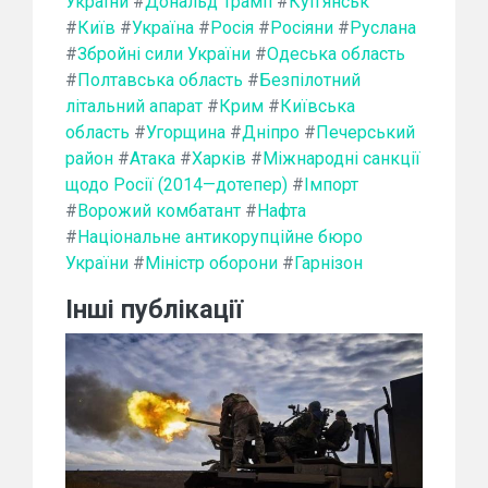
України
#
Дональд Трамп
#
Куп'янськ
#
Київ
#
Україна
#
Росія
#
Росіяни
#
Руслана
#
Збройні сили України
#
Одеська область
#
Полтавська область
#
Безпілотний
літальний апарат
#
Крим
#
Київська
область
#
Угорщина
#
Дніпро
#
Печерський
район
#
Атака
#
Харків
#
Міжнародні санкції
щодо Росії (2014—дотепер)
#
Імпорт
#
Ворожий комбатант
#
Нафта
#
Національне антикорупційне бюро
України
#
Міністр оборони
#
Гарнізон
Інші публікації