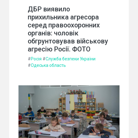
ДБР виявило
прихильника агресора
серед правоохоронних
органів: чоловік
обгрунтовував військову
агресію Росії. ФОТО
#
Росія
#
Служба безпеки України
#
Одеська область