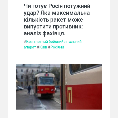
Чи готує Росія потужний
удар? Яка максимальна
кількість ракет може
випустити противник:
аналіз фахівця.
#
Безпілотний бойовий літальний
апарат
#
Київ
#
Росіяни