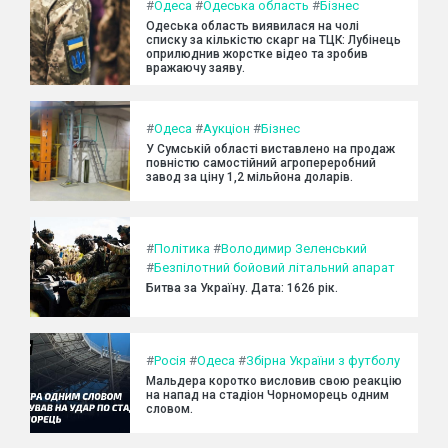
#
Одеса
#
Одеська область
#
Бізнес
Одеська область виявилася на чолі
списку за кількістю скарг на ТЦК: Лубінець
оприлюднив жорстке відео та зробив
вражаючу заяву.
#
Одеса
#
Аукціон
#
Бізнес
У Сумській області виставлено на продаж
повністю самостійний агропереробний
завод за ціну 1,2 мільйона доларів.
#
Політика
#
Володимир Зеленський
#
Безпілотний бойовий літальний апарат
Битва за Україну. Дата: 1626 рік.
#
Росія
#
Одеса
#
Збірна України з футболу
Мальдера коротко висловив свою реакцію
на напад на стадіон Чорноморець одним
словом.