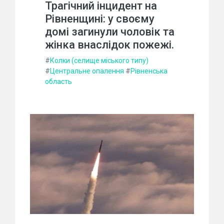
Трагічний інцидент на
Рівненщині: у своєму
домі загинули чоловік та
жінка внаслідок пожежі.
#
Колки (селище міського типу)
#
Центральне опалення
#
Рівненська
область