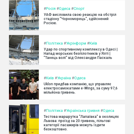
#
Росія
#
Одеса
#
Спорт
УАФ висловила свою реакцію на обстріл
стадіону "Чорноморець", здійснений
Росією.
#
Політика
#
Укрінформ
#
Київ
Удар по спортивному комплексу в Одесі |
Напад морських безпілотників у Ялті |
"Танець волі" від Олександри Паскаль
#
Київ
#
Україна
#
Одеса
Uklon придбав компанію, що управляє
електросамокатами e-Wings, за суму 97,6
мільйона гривень.
#
Політика
#
Українська гривня
#
Одеса
Тестова маршрутка "Лапаївка" в околицях
Львова: проїзд за 20 гривень, пільгові
категорії пасажирів можуть їздити
безкоштовно.