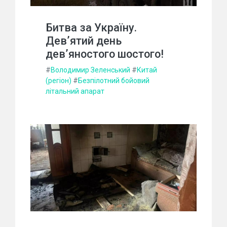
Битва за Україну.
Дев’ятий день
дев’яностого шостого!
#
Володимир Зеленський
#
Китай
(регіон)
#
Безпілотний бойовий
літальний апарат