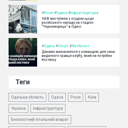
#
Росія
#
Одеса
#
Інфраструктура
УАФ виступила з осудом щодо
російського нападу на стадіон
"Чорноморець" в Одесі.
#
Одеса
#
Спорт
#
Футболіст
Динамо визначилося з командою для сина
видатного гравця клубу, який не потрібен
Костюку.
Теги
Одеська область
Одеса
Росія
Київ
Україна
Інфраструктура
Безпілотний літальний апарат