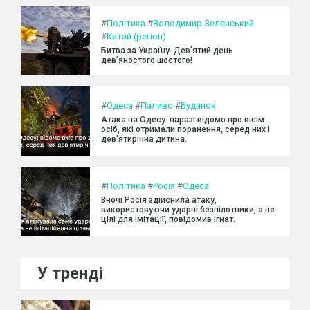
#
Політика
#
Володимир Зеленський
#
Китай (регіон)
Битва за Україну. Дев’ятий день
дев’яностого шостого!
#
Одеса
#
Паливо
#
Будинок
Атака на Одесу: наразі відомо про вісім
осіб, які отримали поранення, серед них і
дев'ятирічна дитина.
#
Політика
#
Росія
#
Одеса
Вночі Росія здійснила атаку,
використовуючи ударні безпілотники, а не
цілі для імітації, повідомив Ігнат.
У тренді