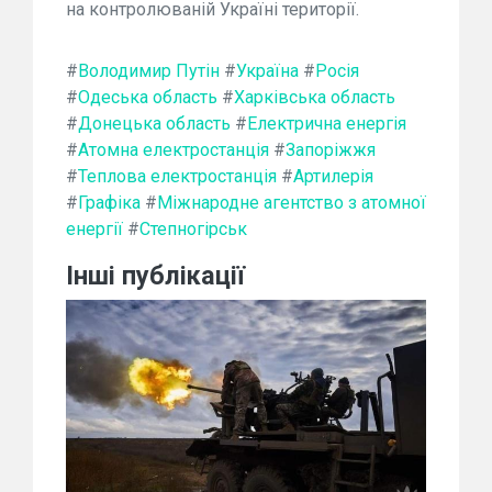
на контролюваній Україні території.
#
Володимир Путін
#
Україна
#
Росія
#
Одеська область
#
Харківська область
#
Донецька область
#
Електрична енергія
#
Атомна електростанція
#
Запоріжжя
#
Теплова електростанція
#
Артилерія
#
Графіка
#
Міжнародне агентство з атомної
енергії
#
Степногірськ
Інші публікації