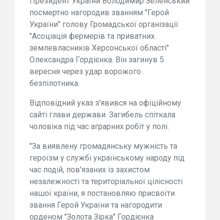
Президент України Володимир Зеленський
посмертно нагородив званням "Герой
України" голову Громадської організації
"Асоціація фермерів та приватних
землевласників Херсонської області"
Олександра Гордієнка. Він загинув 5
вересня через удар ворожого
безпілотника.
Відповідний указ з'явився на офіційному
сайті глави держави. Загибель спіткала
чоловіка під час аграрних робіт у полі.
"За виявлену громадянську мужність та
героїзм у службі українському народу під
час подій, пов'язаних із захистом
незалежності та територіальної цілісності
нашої країни, я постановляю присвоїти
звання Герой України та нагородити
орденом "Золота Зірка" Гордієнка