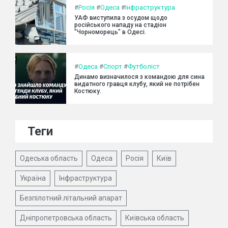
#
Росія
#
Одеса
#
Інфраструктура
УАФ виступила з осудом щодо
російського нападу на стадіон
"Чорноморець" в Одесі.
#
Одеса
#
Спорт
#
Футболіст
Динамо визначилося з командою для сина
видатного гравця клубу, який не потрібен
Костюку.
Теги
Одеська область
Одеса
Росія
Київ
Україна
Інфраструктура
Безпілотний літальний апарат
Дніпропетровська область
Київська область