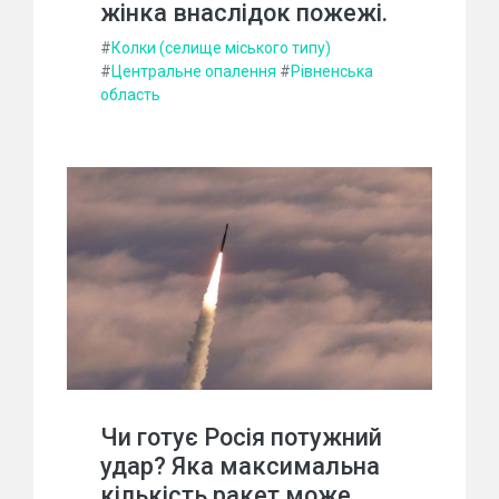
жінка внаслідок пожежі.
#
Колки (селище міського типу)
#
Центральне опалення
#
Рівненська
область
Чи готує Росія потужний
удар? Яка максимальна
кількість ракет може