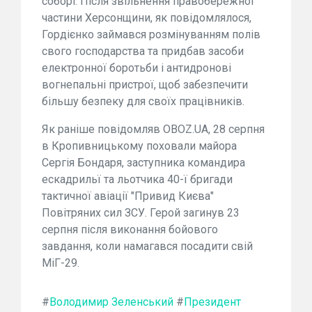
соборі. Після звільнення правобережної
частини Херсонщини, як повідомлялося,
Гордієнко займався розмінуванням полів
свого господарства та придбав засоби
електронної боротьби і антидронові
вогнепальні пристрої, щоб забезпечити
більшу безпеку для своїх працівників.
Як раніше повідомляв OBOZ.UA, 28 серпня
в Кропивницькому поховали майора
Сергія Бондаря, заступника командира
ескадрильї та льотчика 40-ї бригади
тактичної авіації "Привид Києва"
Повітряних сил ЗСУ. Герой загинув 23
серпня після виконання бойового
завдання, коли намагався посадити свій
МіГ-29.
#
Володимир Зеленський
#
Президент