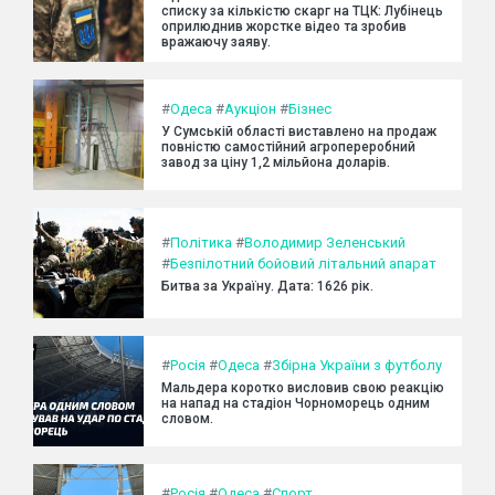
списку за кількістю скарг на ТЦК: Лубінець
оприлюднив жорстке відео та зробив
вражаючу заяву.
#
Одеса
#
Аукціон
#
Бізнес
У Сумській області виставлено на продаж
повністю самостійний агропереробний
завод за ціну 1,2 мільйона доларів.
#
Політика
#
Володимир Зеленський
#
Безпілотний бойовий літальний апарат
Битва за Україну. Дата: 1626 рік.
#
Росія
#
Одеса
#
Збірна України з футболу
Мальдера коротко висловив свою реакцію
на напад на стадіон Чорноморець одним
словом.
#
Росія
#
Одеса
#
Спорт