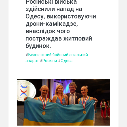
Російські війська
здійснили напад на
Одесу, використовуючи
дрони-камікадзе,
внаслідок чого
постраждав житловий
будинок.
#
Безпілотний бойовий літальний
апарат
#
Росіяни
#
Одеса