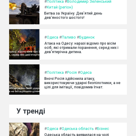
#
Політика
#
Володимир Зеленський
#
Китай (регіон)
Битва за Україну. Дев’ятий день
дев’яностого шостого!
#
Одеса
#
Паливо
#
Будинок
Атака на Одесу: наразі відомо про вісім
осіб, які отримали поранення, серед них і
дев'ятирічна дитина.
#
Політика
#
Росія
#
Одеса
Вночі Росія здійснила атаку,
використовуючи ударні безпілотники, а не
цілі для імітації, повідомив Ігнат.
У тренді
#
Одеса
#
Одеська область
#
Бізнес
Одеська область виявилася на чолі