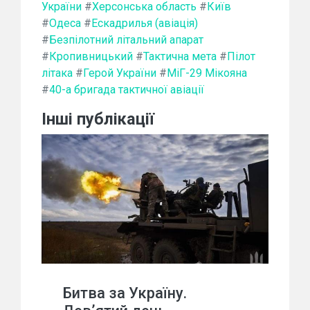
України
#
Херсонська область
#
Київ
#
Одеса
#
Ескадрилья (авіація)
#
Безпілотний літальний апарат
#
Кропивницький
#
Тактична мета
#
Пілот
літака
#
Герой України
#
МіГ-29 Мікояна
#
40-а бригада тактичної авіації
Інші публікації
Битва за Україну.