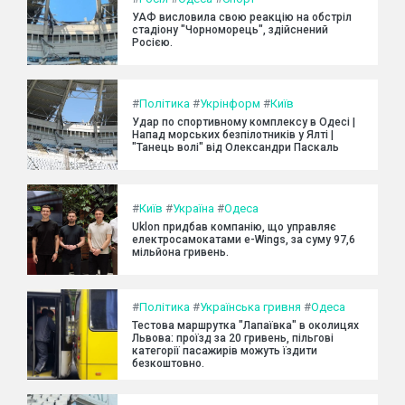
УАФ висловила свою реакцію на обстріл
стадіону "Чорноморець", здійснений
Росією.
#
Політика
#
Укрінформ
#
Київ
Удар по спортивному комплексу в Одесі |
Напад морських безпілотників у Ялті |
"Танець волі" від Олександри Паскаль
#
Київ
#
Україна
#
Одеса
Uklon придбав компанію, що управляє
електросамокатами e-Wings, за суму 97,6
мільйона гривень.
#
Політика
#
Українська гривня
#
Одеса
Тестова маршрутка "Лапаївка" в околицях
Львова: проїзд за 20 гривень, пільгові
категорії пасажирів можуть їздити
безкоштовно.