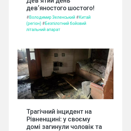
Дев’ятий день
дев’яностого шостого!
#
Володимир Зеленський
#
Китай
(регіон)
#
Безпілотний бойовий
літальний апарат
Трагічний інцидент на
Рівненщині: у своєму
домі загинули чоловік та