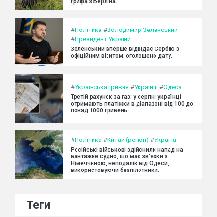
грифа з Берліна.
#
Політика
#
Володимир Зеленський
#
Президент України
Зеленський вперше відвідає Сербію з
офіційним візитом: оголошено дату.
#
Українська гривня
#
Українці
#
Одеса
Третій рахунок за газ: у серпні українці
отримають платіжки в діапазоні від 100 до
понад 1000 гривень.
#
Політика
#
Китай (регіон)
#
Україна
Російські військові здійснили напад на
вантажне судно, що має зв'язки з
Німеччиною, неподалік від Одеси,
використовуючи безпілотники.
Теги