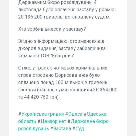
Державним бюро розслідувань, 4
листопада було сплачено заставу у розмірі
20 136 200 гривень, встановлену судом.
Хто зробив внесок у заставу?
Згідно з інформацією, отриманою від
джерел видання, заставу забезпечила
компанія ТОВ "Евагрейн".
Отже, у трьох з чотирьох кримінальних
справ стосовно Борисова вже було
сплачено понад 100 мільйонів гривень
застави (раніше суми становили 36 364 000
та 44 420 760 грн).
#
Українська гривня
#
Одеса
#
Одеська
область
#
Цензор.нет
#
Державне бюро
розслідувань
#
Застава
#
Суд