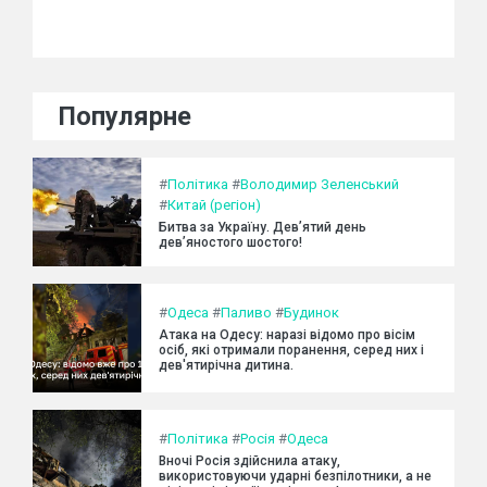
Популярне
#
Політика
#
Володимир Зеленський
#
Китай (регіон)
Битва за Україну. Дев’ятий день
дев’яностого шостого!
#
Одеса
#
Паливо
#
Будинок
Атака на Одесу: наразі відомо про вісім
осіб, які отримали поранення, серед них і
дев'ятирічна дитина.
#
Політика
#
Росія
#
Одеса
Вночі Росія здійснила атаку,
використовуючи ударні безпілотники, а не