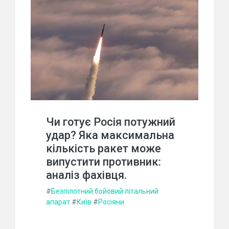
Чи готує Росія потужний
удар? Яка максимальна
кількість ракет може
випустити противник:
аналіз фахівця.
#
Безпілотний бойовий літальний
апарат
#
Київ
#
Росіяни