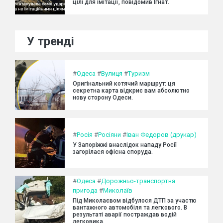
цілі для імітації, повідомив Ігнат.
У тренді
#
Одеса
#
Вулиця
#
Туризм
Оригінальний котячий маршрут: ця
секретна карта відкриє вам абсолютно
нову сторону Одеси.
#
Росія
#
Росіяни
#
Іван Федоров (друкар)
У Запоріжжі внаслідок нападу Росії
загорілася офісна споруда.
#
Одеса
#
Дорожньо-транспортна
пригода
#
Миколаїв
Під Миколаєвом відбулося ДТП за участю
вантажного автомобіля та легкового. В
результаті аварії постраждав водій
легковика.