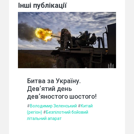
Інші публікації
Битва за Україну.
Дев’ятий день
дев’яностого шостого!
#
Володимир Зеленський
#
Китай
(регіон)
#
Безпілотний бойовий
літальний апарат