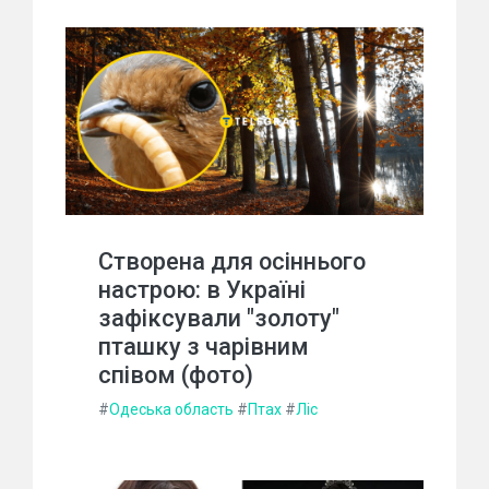
Створена для осіннього
настрою: в Україні
зафіксували "золоту"
пташку з чарівним
співом (фото)
#
Одеська область
#
Птах
#
Ліс