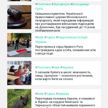
#
Політика
#
Укрінформ
#
Володимир
Путін
Священнослужитель Української
православної церкви Московського
патріархату, який передавав інформацію
про розташування військових підрозділів
на Донеччині, був засуджений до 15 років
позбавлення волі.
#
Київ
#
Одеса
#
Національна поліція
України
Перестрілка в серці Кривого Рогу:
постраждала одна особа, зловмисник втік
з місця події.
#
Політика
#
Київ
#
Україна
5 сигналів булінгу в школі: мовчазність,
синці, пропуски — психологи роз’яснили,
коли варто бити на сполох.
#
Київ
#
Одеса
#
Церква
Перетнувши половину Європи, я опинився
в Україні: на кордоні Київської та
Черкаської областей виявили пораненого