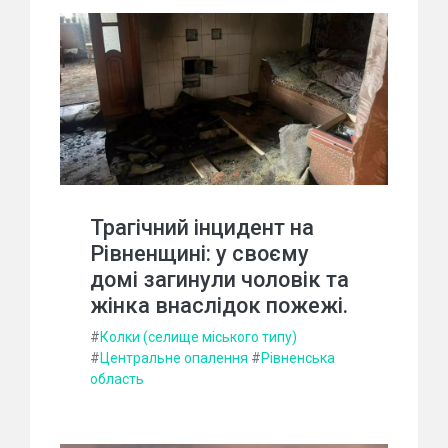
Трагічний інцидент на
Рівненщині: у своєму
домі загинули чоловік та
жінка внаслідок пожежі.
#
Колки (селище міського типу)
#
Центральне опалення
#
Рівненська
область