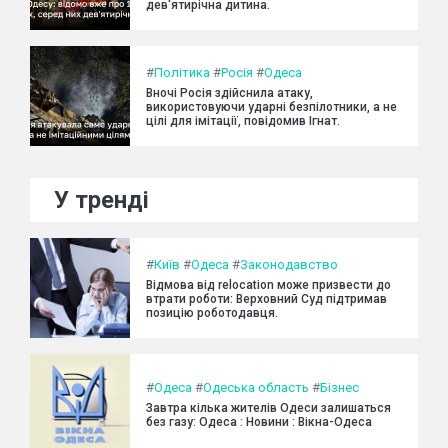
дев'ятирічна дитина.
#
Політика
#
Росія
#
Одеса
Вночі Росія здійснила атаку,
використовуючи ударні безпілотники, а не
цілі для імітації, повідомив Ігнат.
У тренді
#
Київ
#
Одеса
#
Законодавство
Відмова від relocation може призвести до
втрати роботи: Верховний Суд підтримав
позицію роботодавця.
#
Одеса
#
Одеська область
#
Бізнес
Завтра кілька жителів Одеси залишаться
без газу: Одеса : Новини : Вікна-Одеса