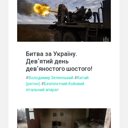
Битва за Україну.
Дев’ятий день
дев’яностого шостого!
#
Володимир Зеленський
#
Китай
(регіон)
#
Безпілотний бойовий
літальний апарат