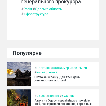
генерального прокурора.
#
Росія
#
Одеська область
#
Інфраструктура
Популярне
#
Політика
#
Володимир Зеленський
#
Китай (регіон)
Битва за Україну. Дев’ятий день
дев’яностого шостого!
#
Одеса
#
Паливо
#
Будинок
Атака на Одесу: наразі відомо про вісім
осіб, які отримали поранення, серед них і