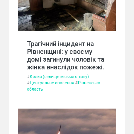
Трагічний інцидент на
Рівненщині: у своєму
домі загинули чоловік та
жінка внаслідок пожежі.
#
Колки (селище міського типу)
#
Центральне опалення
#
Рівненська
область