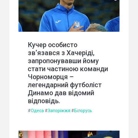
Кучер особисто
зв’язався з Хачеріді,
запропонувавши йому
стати частиною команди
Чорноморця –
легендарний футболіст
Динамо дав відомий
відповідь.
#
Одеса
#
Запоріжжя
#
Білорусь