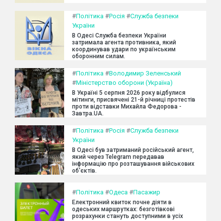
#
Політика
#
Росія
#
Служба безпеки
України
В Одесі Служба безпеки України
затримала агента противника, який
координував удари по українським
оборонним силам.
#
Політика
#
Володимир Зеленський
#
Міністерство оборони (Україна)
В Україні 5 серпня 2026 року відбулися
мітинги, присвячені 21-й річниці протестів
проти відставки Михайла Федорова -
Завтра.UA.
#
Політика
#
Росія
#
Служба безпеки
України
В Одесі був затриманий російський агент,
який через Telegram передавав
інформацію про розташування військових
об'єктів.
#
Політика
#
Одеса
#
Пасажир
Електронний квиток почне діяти в
одеських маршрутках: безготівкові
розрахунки стануть доступними в усіх