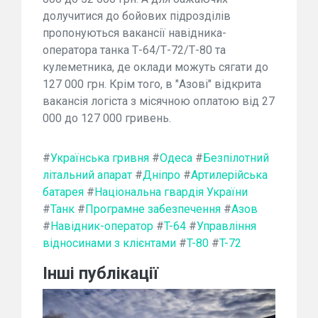
долучитися до бойових підрозділів
пропонуються вакансії навідника-
оператора танка Т-64/Т-72/Т-80 та
кулеметника, де оклади можуть сягати до
127 000 грн. Крім того, в "Азові" відкрита
вакансія логіста з місячною оплатою від 27
000 до 127 000 гривень.
#
Українська гривня
#
Одеса
#
Безпілотний
літальний апарат
#
Дніпро
#
Артилерійська
батарея
#
Національна гвардія України
#
Танк
#
Програмне забезпечення
#
Азов
#
Навідник-оператор
#
T-64
#
Управління
відносинами з клієнтами
#
T-80
#
T-72
Інші публікації