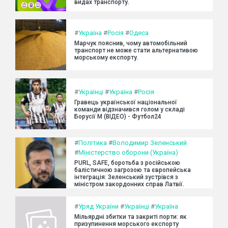
видах транспорту.
#
Україна
#
Росія
#
Одеса
Марчук пояснив, чому автомобільний
транспорт не може стати альтернативою
морському експорту.
#
Українці
#
Україна
#
Росія
Гравець української національної
команди відзначився голом у складі
Борусії М (ВІДЕО) - Футбол24
#
Політика
#
Володимир Зеленський
#
Міністерство оборони (Україна)
PURL, SAFE, боротьба з російською
балістичною загрозою та європейська
інтеграція: Зеленський зустрівся з
міністром закордонних справ Латвії.
#
Уряд України
#
Українці
#
Україна
Мільярдні збитки та закриті порти: як
призупинення морського експорту