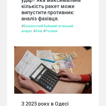
удар? Яка максимальна
кількість ракет може
випустити противник:
аналіз фахівця.
#
Безпілотний бойовий літальний
апарат
#
Київ
#
Росіяни
З 2025 року в Одесі