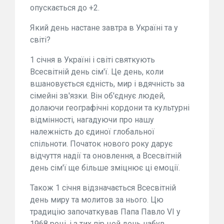
опускається до +2.
Який день настане завтра в Україні та у
світі?
1 січня в Україні і світі святкують
Всесвітній день сім'ї. Це день, коли
вшановується єдність, мир і вдячність за
сімейні зв'язки. Він об'єднує людей,
долаючи географічні кордони та культурні
відмінності, нагадуючи про нашу
належність до єдиної глобальної
спільноти. Початок нового року дарує
відчуття надії та оновлення, а Всесвітній
день сім'ї ще більше зміцнює ці емоції.
Також 1 січня відзначається Всесвітній
день миру та молитов за нього. Цю
традицію започаткував Папа Павло VI у
1968 році, і з тих пір цей день набув