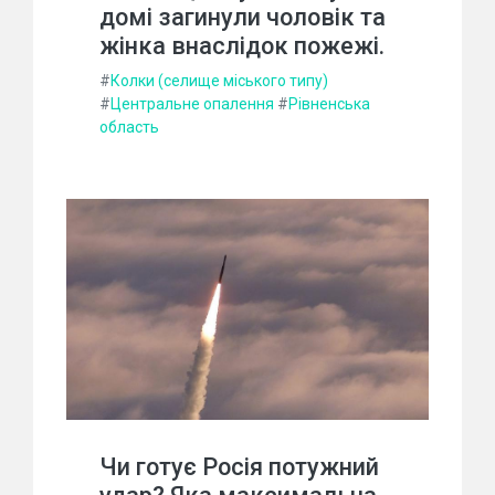
домі загинули чоловік та
жінка внаслідок пожежі.
#
Колки (селище міського типу)
#
Центральне опалення
#
Рівненська
область
Чи готує Росія потужний