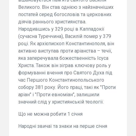
Великого. Він став однією з найзначніших
постатей серед богословів та церковних
діячів раннього християнства.
Народившись у 329 році в Каппадокії
(сучасна Туреччина), Василій помер у 379
році. Як архієпископ Константинополя, він
активно виступав проти аріанства – течії,
яка заперечувала божественність Ісуса
Христа. Також він зіграв ключову роль у
формуванні вчення про Святого Духа під
час Першого Константинопольського
собору 381 року. Його праці, такі як "Проти
аріан" і "Проти евноміан", залишили
значний слід у християнській теології.
Що не можна робити 1 січня
Народні звичаї та знаки на перше січня