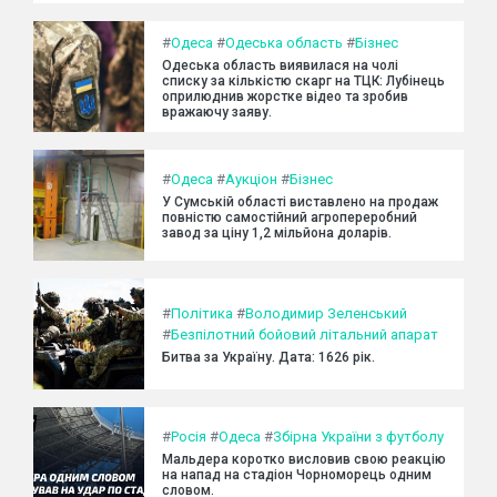
#
Одеса
#
Одеська область
#
Бізнес
Одеська область виявилася на чолі
списку за кількістю скарг на ТЦК: Лубінець
оприлюднив жорстке відео та зробив
вражаючу заяву.
#
Одеса
#
Аукціон
#
Бізнес
У Сумській області виставлено на продаж
повністю самостійний агропереробний
завод за ціну 1,2 мільйона доларів.
#
Політика
#
Володимир Зеленський
#
Безпілотний бойовий літальний апарат
Битва за Україну. Дата: 1626 рік.
#
Росія
#
Одеса
#
Збірна України з футболу
Мальдера коротко висловив свою реакцію
на напад на стадіон Чорноморець одним
словом.