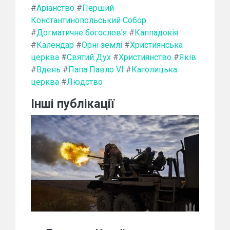
#
Аріанство
#
Перший
Константинопольський Собор
#
Догматичне богослов'я
#
Каппадокія
#
Календар
#
Орні землі
#
Християнська
церква
#
Святий Дух
#
Християнство
#
Яків
#
Вдень
#
Папа Павло VI
#
Католицька
церква
#
Людство
Інші публікації