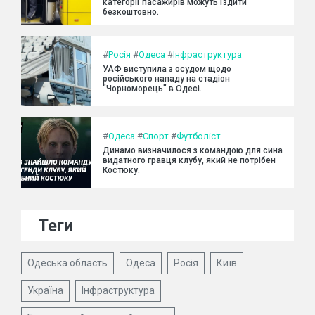
категорії пасажирів можуть їздити
безкоштовно.
#
Росія
#
Одеса
#
Інфраструктура
УАФ виступила з осудом щодо
російського нападу на стадіон
"Чорноморець" в Одесі.
#
Одеса
#
Спорт
#
Футболіст
Динамо визначилося з командою для сина
видатного гравця клубу, який не потрібен
Костюку.
Теги
Одеська область
Одеса
Росія
Київ
Україна
Інфраструктура