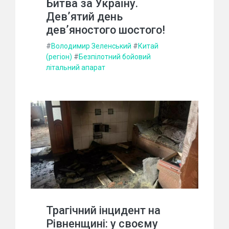
Битва за Україну.
Дев’ятий день
дев’яностого шостого!
#
Володимир Зеленський
#
Китай
(регіон)
#
Безпілотний бойовий
літальний апарат
Трагічний інцидент на
Рівненщині: у своєму