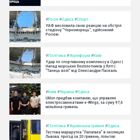
#
Росія
#
Одеса
#
Спорт
УАФ висловила свою реакцію на обстріл
стадіону "Чорноморець", здійснений
Росією.
#
Політика
#
Укрінформ
#
Київ
Удар по спортивному комплексу в Одесі |
Напад морських безпілотників у Ялті |
"Танець волі" від Олександри Паскаль
#
Київ
#
Україна
#
Одеса
Uklon придбав компанію, що управляє
електросамокатами e-Wings, за суму 97,6
мільйона гривень.
#
Політика
#
Українська гривня
#
Одеса
Тестова маршрутка "Лапаївка" в околицях
Львова: проїзд за 20 гривень, пільгові