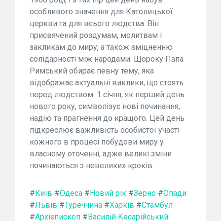
особливого значення для Католицької
церкви та для всього людства. Він
присвячений роздумам, молитвам і
закликам до миру, а також зміцненню
солідарності між народами. Щороку Папа
Римський обирає певну тему, яка
відображає актуальні виклики, що стоять
перед людством. 1 січня, як перший день
нового року, символізує нові починання,
надію та прагнення до кращого. Цей день
підкреслює важливість особистої участі
кожного в процесі побудови миру у
власному оточенні, адже великі зміни
починаються з невеликих кроків.
#
Київ
#
Одеса
#
Новий рік
#
Зерно
#
Опади
#
Львів
#
Туреччина
#
Харків
#
Стамбул
#
Архієпископ
#
Василій Кесарійський