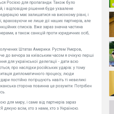
ься Росією для пропаганди. Також було
, і відповідне рішення буде ухвалене
едерацію має залишатися на високому рівні, і
, враховуючи не лише дії наших партнерів, але
санкційних списків. Вже зараз значна частина
нерами, а також санкцій проти юридичних осіб,
получених Штатах Америки. Рустем Умєров,
че до вечора за київським часом я очікую перші
ння для української делегації - дати всю
ться, про наслідки російських ударів: у тому
дитація дипломатичного процесу, люди
удари постійно погіршують навіть ті невеликі
иканська сторона повинна це розуміти. Потрібен
сь.
ою для миру, і саме від партнерів зараз
Я дякую всім, хто з нами, хто з Україною.