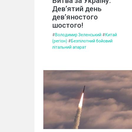
Битва за Україну.
Дев’ятий день
дев’яностого
шостого!
#
Володимир Зеленський
#
Китай
(регіон)
#
Безпілотний бойовий
літальний апарат