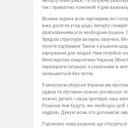
імпорту електрики, і їх потрібно реаліз
так і приватних компаній: я дав вказів
Велика подяка всім партнерам, які гото
вже досягли угод щодо імпорту генерат
прискоренням усіх необхідних рішень. 
Урядові структури активно залучені, Мі
пункти підтримки. Також є рішення щодо
харчування для людей. Нам потрібно зна
Міністерство енергетики України, Мініс
перевірити ситуацію з опаленням в жит
залишаються без тепла.
З міністром оборони України ми прогово
ударів та обставин кожної російської ат
кожної деталі, і наша протидія, наш зах
Рішення теж будуть, які необхідні, щоб 
кадрові. Дякую всім, хто допомагає зар
Підписано нове рішення, що стосується с