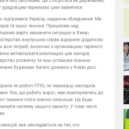
увати без зволікань. Це стосується як державних,
ку урядовцям терміново цим зайнятися.
ві підтримати Україну, надаючи обладнання. Ми
орів та іншої техніки. Працюємо над
Окремо варто зазначити ситуацію в Києві.
ністерство внутрішніх справ відкрило додаткові
 всіх потреб, включно з організацією гарячого
чно активізувати реалізацію цих заходів.
терство розвитку та інші установи повинні
лових будинках: багато домівок у Києві досі
рили по роботі ППО, по перевірці наслідків
аки. Усе, що робить ворог, має аналізуватись до
ист повинні стати значно сильніше. Це буде.
змінити систему нашого захисту. У тому числі
аз.
анкцій, яке накладається на тих, хто