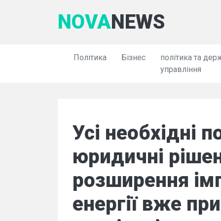
NOVA
NEWS
Політика
Бізнес
політика та дер
управління
Усі необхідні п
юридичні ріше
розширення ім
енергії вже прий