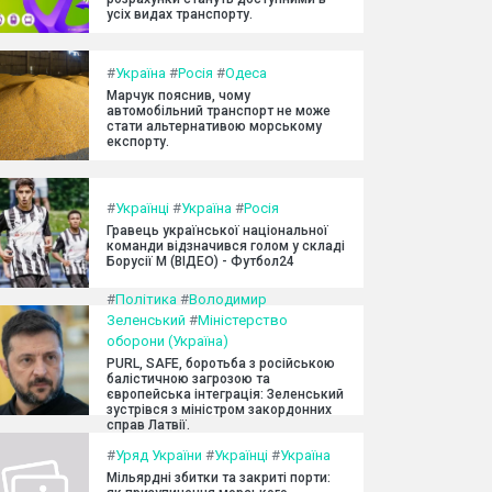
усіх видах транспорту.
#
Україна
#
Росія
#
Одеса
Марчук пояснив, чому
автомобільний транспорт не може
стати альтернативою морському
експорту.
#
Українці
#
Україна
#
Росія
Гравець української національної
команди відзначився голом у складі
Борусії М (ВІДЕО) - Футбол24
#
Політика
#
Володимир
Зеленський
#
Міністерство
оборони (Україна)
PURL, SAFE, боротьба з російською
балістичною загрозою та
європейська інтеграція: Зеленський
зустрівся з міністром закордонних
справ Латвії.
#
Уряд України
#
Українці
#
Україна
Мільярдні збитки та закриті порти: