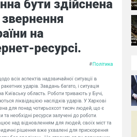
инна бути здійснена
 звернення
аїни на
ернет-ресурсі.
#
Політика
одо всіх аспектів надзвичайної ситуації в
ракетних ударів. Завдань багато, і ситуація
на Київську область. Роботи тривають у Бучі,
аються ліквідацією наслідків ударів. У Харкові
ена для понад чотирьохсот тисяч людей, що є
и та необхідні ресурси залучені до роботи.
цює над відновленням для людей, своїх міст та
юридичні рішення вже ухвалені для прискорення