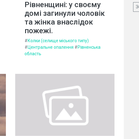
Рівненщині: у своєму
З
домі загинули чоловік
та жінка внаслідок
пожежі.
#
Колки (селище міського типу)
#
Центральне опалення
#
Рівненська
область