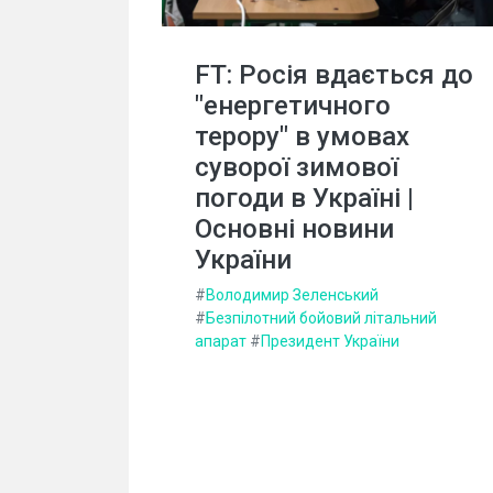
FT: Росія вдається до
"енергетичного
терору" в умовах
суворої зимової
погоди в Україні |
Основні новини
України
#
Володимир Зеленський
#
Безпілотний бойовий літальний
апарат
#
Президент України