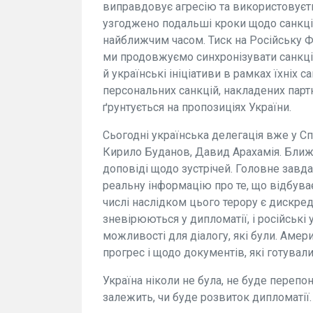
виправдовує агресію та використовуєт
узгоджено подальші кроки щодо санкцій
найближчим часом. Тиск на Російську Ф
ми продовжуємо синхронізувати санкції
й українські ініціативи в рамках їхніх 
персональних санкцій, накладених парт
ґрунтується на пропозиціях України.
Сьогодні українська делегація вже у С
Кирило Буданов, Давид Арахамія. Ближ
доповіді щодо зустрічей. Головне завда
реальну інформацію про те, що відбуває
числі наслідком цього терору є дискре
зневірюються у дипломатії, і російські 
можливості для діалогу, які були. Амер
прогрес і щодо документів, які готували
Україна ніколи не була, не буде перепон
залежить, чи буде розвиток дипломатії. 