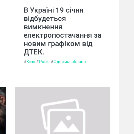
В Україні 19 січня
відбудеться
вимкнення
електропостачання за
новим графіком від
ДТЕК.
#
Київ
#
Росія
#
Одеська область