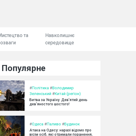
Мистецтво та
Навколишнє
розваги
середовище
Популярне
#
Політика
#
Володимир
Зеленський
#
Китай (регіон)
Битва за Україну. Дев’ятий день
дев’яностого шостого!
#
Одеса
#
Паливо
#
Будинок
Атака на Одесу: наразі відомо про
вісім осіб, які отримали поранення,