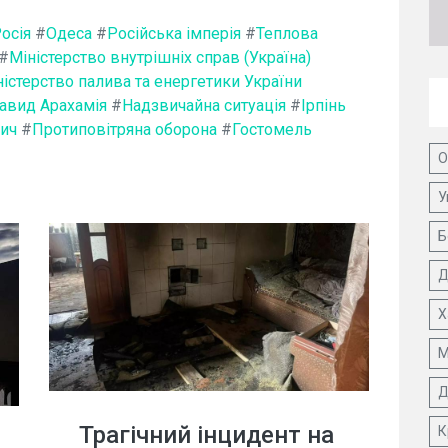
осія
#
Одеса
#
Російська імперія
#
Теплова
#
Міністерство внутрішніх справ (Україна)
ністерство палива та енергетики України
авид Арахамія
#
Надзвичайна ситуація
#
Ірпінь
ич
#
Протиповітряна оборона
#
Гостомель
О
У
Б
Д
Х
М
Д
Трагічний інцидент на
К