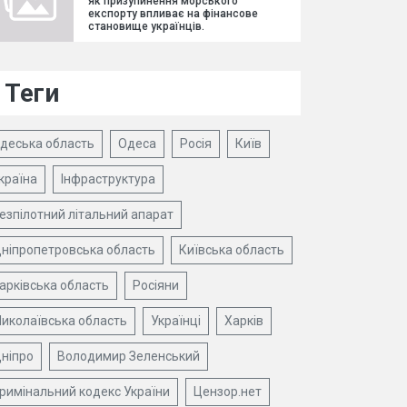
як призупинення морського
експорту впливає на фінансове
становище українців.
Теги
деська область
Одеса
Росія
Київ
країна
Інфраструктура
езпілотний літальний апарат
ніпропетровська область
Київська область
арківська область
Росіяни
иколаївська область
Українці
Харків
ніпро
Володимир Зеленський
римінальний кодекс України
Цензор.нет