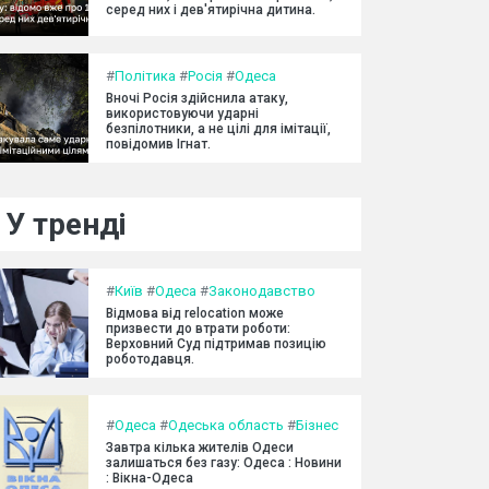
серед них і дев'ятирічна дитина.
#
Політика
#
Росія
#
Одеса
Вночі Росія здійснила атаку,
використовуючи ударні
безпілотники, а не цілі для імітації,
повідомив Ігнат.
У тренді
#
Київ
#
Одеса
#
Законодавство
Відмова від relocation може
призвести до втрати роботи:
Верховний Суд підтримав позицію
роботодавця.
#
Одеса
#
Одеська область
#
Бізнес
Завтра кілька жителів Одеси
залишаться без газу: Одеса : Новини
: Вікна-Одеса