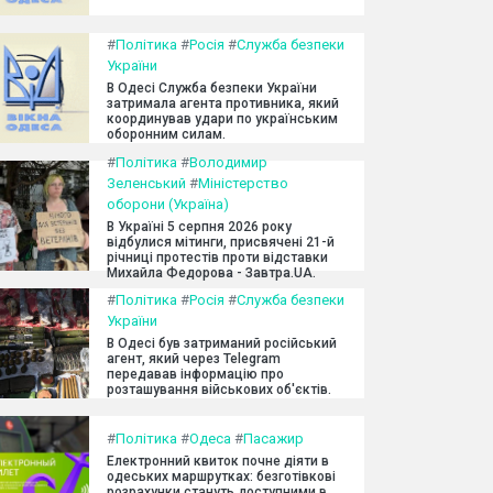
#
Політика
#
Росія
#
Служба безпеки
України
В Одесі Служба безпеки України
затримала агента противника, який
координував удари по українським
оборонним силам.
#
Політика
#
Володимир
Зеленський
#
Міністерство
оборони (Україна)
В Україні 5 серпня 2026 року
відбулися мітинги, присвячені 21-й
річниці протестів проти відставки
Михайла Федорова - Завтра.UA.
#
Політика
#
Росія
#
Служба безпеки
України
В Одесі був затриманий російський
агент, який через Telegram
передавав інформацію про
розташування військових об'єктів.
#
Політика
#
Одеса
#
Пасажир
Електронний квиток почне діяти в
одеських маршрутках: безготівкові
розрахунки стануть доступними в