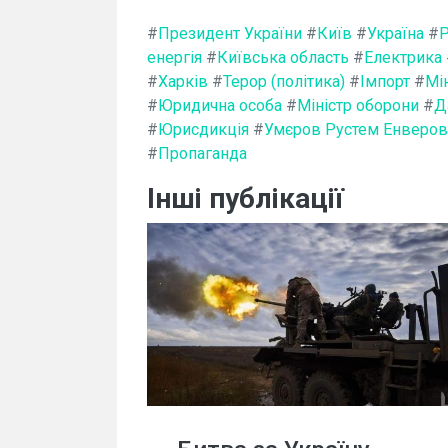
#
Президент України
#
Київ
#
Україна
#
Р
енергія
#
Київська область
#
Електрика
#
Харків
#
Терор (політика)
#
Імпорт
#
Мі
#
Юридична особа
#
Міністр оборони
#
Д
#
Юрисдикція
#
Умєров Рустем Енверов
#
Пропаганда
Інші публікації