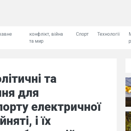
жавне
конфлікт, війна
Спорт
Технології
та мир
олітичні та
ння для
порту електричної
няті, і їх