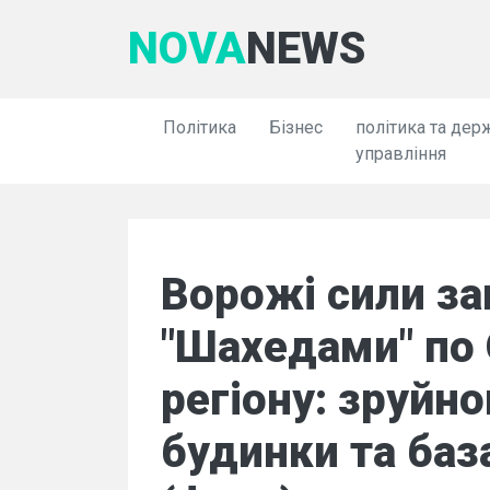
NOVA
NEWS
Політика
Бізнес
політика та дер
управління
Ворожі сили за
"Шахедами" по
регіону: зруйно
будинки та баз