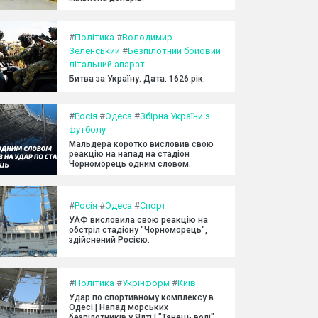
#
Політика
#
Володимир
Зеленський
#
Безпілотний бойовий
літальний апарат
Битва за Україну. Дата: 1626 рік.
#
Росія
#
Одеса
#
Збірна України з
футболу
Мальдера коротко висловив свою
реакцію на напад на стадіон
Чорноморець одним словом.
#
Росія
#
Одеса
#
Спорт
УАФ висловила свою реакцію на
обстріл стадіону "Чорноморець",
здійснений Росією.
#
Політика
#
Укрінформ
#
Київ
Удар по спортивному комплексу в
Одесі | Напад морських
безпілотників у Ялті | "Танець волі"