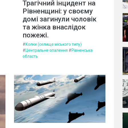
Трагічний інцидент на
Рівненщині: у своєму
домі загинули чоловік
та жінка внаслідок
пожежі.
#
Колки (селище міського типу)
#
Центральне опалення
#
Рівненська
область