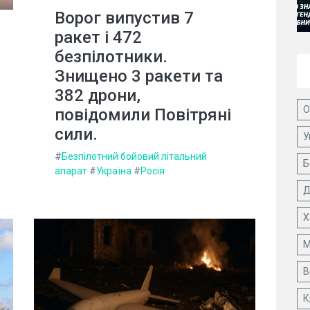
Ворог випустив 7
ракет і 472
безпілотники.
Знищено 3 ракети та
382 дрони,
О
повідомили Повітряні
сили.
У
#
Безпілотний бойовий літальний
Б
апарат
#
Україна
#
Росія
Д
Х
М
В
К