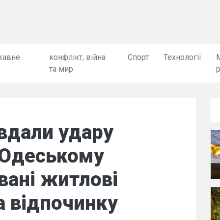
жавне
конфлікт, війна
Спорт
Технології
та мир
вдали удару
 Одеському
вані житлові
а відпочинку