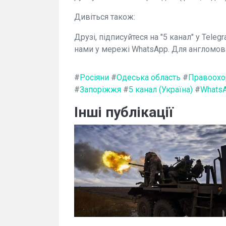
Дивіться також:
Друзі, підписуйтеся на "5 канал" у Telegr
нами у мережі WhatsApp. Для англомов
#
Росіяни
#
Одеська область
#
Правоохо
#
Запоріжжя
#
5 канал (Україна)
#
Whats
Інші публікації