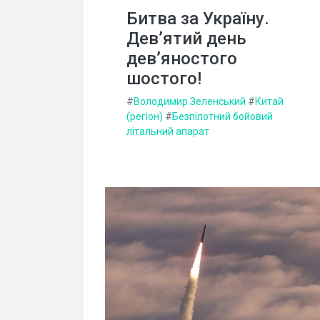
Битва за Україну.
Дев’ятий день
дев’яностого
шостого!
#
Володимир Зеленський
#
Китай
(регіон)
#
Безпілотний бойовий
літальний апарат