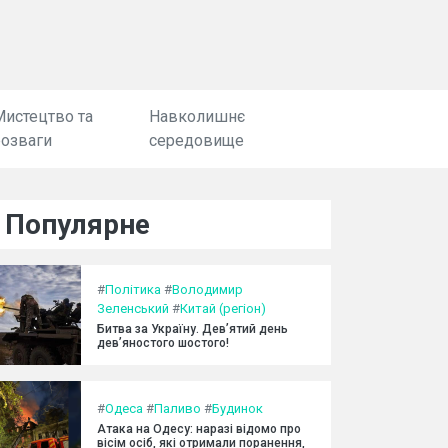
Мистецтво та
Навколишнє
розваги
середовище
Популярне
#
Політика
#
Володимир
Зеленський
#
Китай (регіон)
Битва за Україну. Дев’ятий день
дев’яностого шостого!
#
Одеса
#
Паливо
#
Будинок
Атака на Одесу: наразі відомо про
вісім осіб, які отримали поранення,