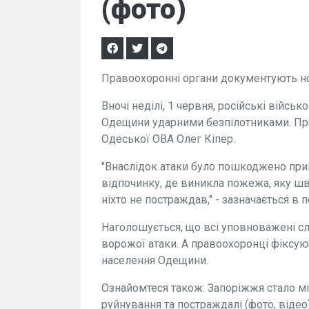
(фото)
Правоохоронні органи документують но
Вночі неділі, 1 червня, російські війсь
Одещини ударними безпілотниками. Про
Одеської ОВА Олег Кіпер.
"Внаслідок атаки було пошкоджено прив
відпочинку, де виникла пожежа, яку ш
ніхто не постраждав," - зазначається в 
Наголошується, що всі уповноважені с
ворожої атаки. А правоохоронці фіксую
населення Одещини.
Ознайомтеся також: Запоріжжя стало м
руйнування та постраждалі (фото, відео)