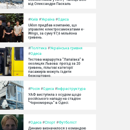
від Олександри Паскаль
#
Київ
#
Україна
#
Одеса
Uklon придбав компанію, що
управляє електросамокатами e-
Wings, за суму 97,6 мільйона
гривень.
#
Політика
#
Українська гривня
#
Одеса
Тестова маршрутка "Лапаївка" в
околицях Львова: проїзд за 20
гривень, пільгові категорії
пасажирів можуть їздити
безкоштовно.
#
Росія
#
Одеса
#
Інфраструктура
УАФ виступила з осудом щодо
російського нападу на стадіон
"Чорноморець" в Одесі.
#
Одеса
#
Спорт
#
Футболіст
Динамо визначилося з командою