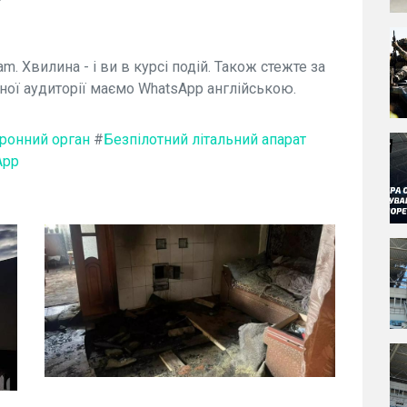
am. Хвилина - і ви в курсі подій. Також стежте за
ної аудиторії маємо WhatsApp англійською.
ронний орган
#
Безпілотний літальний апарат
App