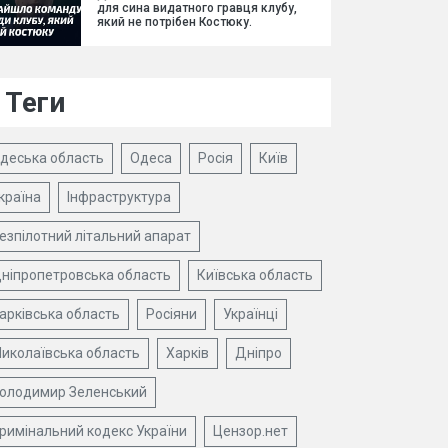
для сина видатного гравця клубу,
який не потрібен Костюку.
Теги
деська область
Одеса
Росія
Київ
країна
Інфраструктура
езпілотний літальний апарат
ніпропетровська область
Київська область
арківська область
Росіяни
Українці
иколаївська область
Харків
Дніпро
олодимир Зеленський
римінальний кодекс України
Цензор.нет