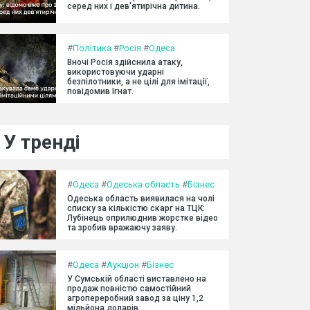
серед них і дев'ятирічна дитина.
#
Політика
#
Росія
#
Одеса
Вночі Росія здійснила атаку,
використовуючи ударні
безпілотники, а не цілі для імітації,
повідомив Ігнат.
У тренді
#
Одеса
#
Одеська область
#
Бізнес
Одеська область виявилася на чолі
списку за кількістю скарг на ТЦК:
Лубінець оприлюднив жорстке відео
та зробив вражаючу заяву.
#
Одеса
#
Аукціон
#
Бізнес
У Сумській області виставлено на
продаж повністю самостійний
агропереробний завод за ціну 1,2
мільйона доларів.