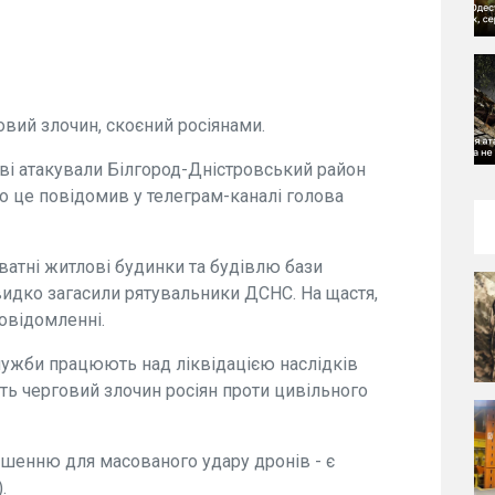
вий злочин, скоєний росіянами.
кові атакували Білгород-Дністровський район
 це повідомив у телеграм-каналі голова
атні житлові будинки та будівлю бази
видко загасили рятувальники ДСНС. На щастя,
повідомленні.
лужби працюють над ліквідацією наслідків
ть черговий злочин росіян проти цивільного
ішенню для масованого удару дронів - є
.