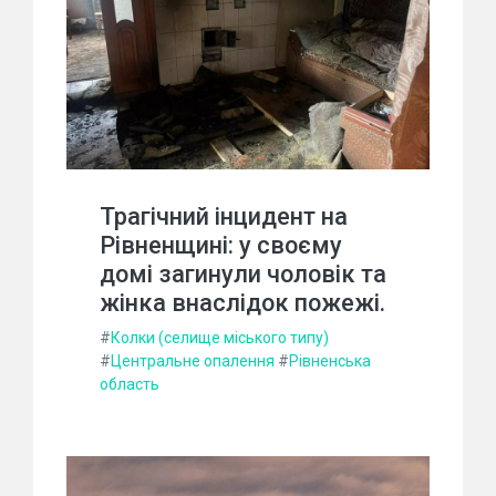
Трагічний інцидент на
Рівненщині: у своєму
домі загинули чоловік та
жінка внаслідок пожежі.
#
Колки (селище міського типу)
#
Центральне опалення
#
Рівненська
область