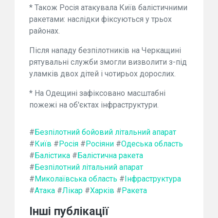
* Також Росія атакувала Київ балістичними
ракетами: наслідки фіксуються у трьох
районах.
Після нападу безпілотників на Черкащині
рятувальні служби змогли визволити з-під
уламків двох дітей і чотирьох дорослих.
* На Одещині зафіксовано масштабні
пожежі на об'єктах інфраструктури.
#
Безпілотний бойовий літальний апарат
#
Київ
#
Росія
#
Росіяни
#
Одеська область
#
Балістика
#
Балістична ракета
#
Безпілотний літальний апарат
#
Миколаївська область
#
Інфраструктура
#
Атака
#
Лікар
#
Харків
#
Ракета
Інші публікації