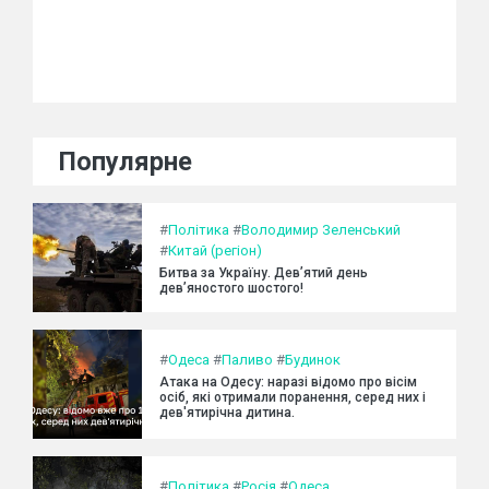
Популярне
#
Політика
#
Володимир Зеленський
#
Китай (регіон)
Битва за Україну. Дев’ятий день
дев’яностого шостого!
#
Одеса
#
Паливо
#
Будинок
Атака на Одесу: наразі відомо про вісім
осіб, які отримали поранення, серед них і
дев'ятирічна дитина.
#
Політика
#
Росія
#
Одеса