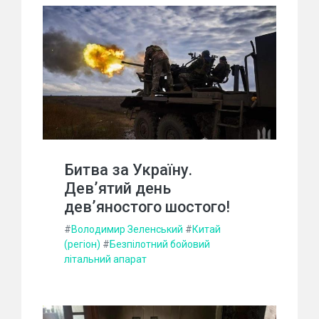
Битва за Україну.
Дев’ятий день
дев’яностого шостого!
#
Володимир Зеленський
#
Китай
(регіон)
#
Безпілотний бойовий
літальний апарат