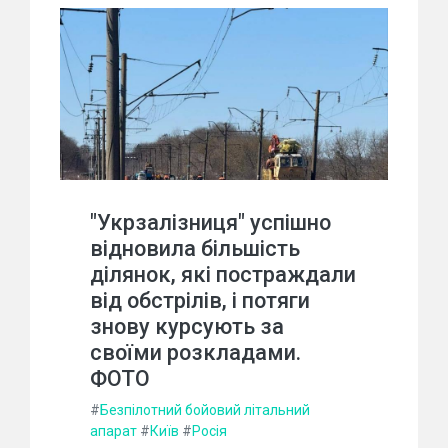
"Укрзалізниця" успішно
відновила більшість
ділянок, які постраждали
від обстрілів, і потяги
знову курсують за
своїми розкладами.
ФОТО
#
Безпілотний бойовий літальний
апарат
#
Київ
#
Росія