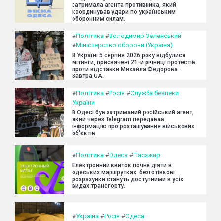
затримала агента противника, який
координував удари по українським
оборонним силам.
#
Політика
#
Володимир Зеленський
#
Міністерство оборони (Україна)
В Україні 5 серпня 2026 року відбулися
мітинги, присвячені 21-й річниці протестів
проти відставки Михайла Федорова -
Завтра.UA.
#
Політика
#
Росія
#
Служба безпеки
України
В Одесі був затриманий російський агент,
який через Telegram передавав
інформацію про розташування військових
об'єктів.
#
Політика
#
Одеса
#
Пасажир
Електронний квиток почне діяти в
одеських маршрутках: безготівкові
розрахунки стануть доступними в усіх
видах транспорту.
#
Україна
#
Росія
#
Одеса