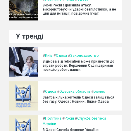
Вночі Росія здійснила атаку,
використовуючи ударні безпілотники, а не
цілі для імітації, повідомив Ігнат.
У тренді
#
Київ
#
Одеса
#
Законодавство
Відмова від relocation може призвести до
втрати роботи: Верховний Суд підтримав
позицію роботодавця.
#
Одеса
#
Одеська область
#
Бізнес
Завтра кілька жителів Одеси залишаться
без газу: Одеса : Новини : Вікна-Одеса
#
Політика
#
Росія
#
Служба безпеки
України
В Одесі Служба безпеки України