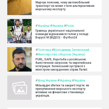
Марчук пояснив, чому автомобільний
транспорт не може стати альтернативою
морському експорту.
#
Українці
#
Україна
#
Росія
Гравець української національної
команди відзначився голом у складі
Борусії М (ВІДЕО) - Футбол24
#
Політика
#
Володимир Зеленський
#
Міністерство оборони (Україна)
PURL, SAFE, боротьба з російською
балістичною загрозою та європейська
інтеграція: Зеленський зустрівся з
міністром закордонних справ Латвії.
#
Уряд України
#
Українці
#
Україна
Мільярдні збитки та закриті порти: як
призупинення морського експорту
впливає на фінансове становище
українців.