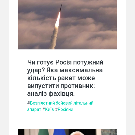
Чи готує Росія потужний
удар? Яка максимальна
кількість ракет може
випустити противник:
аналіз фахівця.
#
Безпілотний бойовий літальний
апарат
#
Київ
#
Росіяни