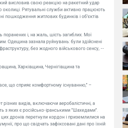
кий висловив свою реакцію на ракетний удар
його околиці. Рятувальні служби активно працюють
нні пошкодження житлових будинків і об'єктів
поранених і, на жаль, шість загиблих. Мої
ким. Одещина зазнала руйнувань: були здійснені
нфраструктуру, без жодного військового сенсу, --
овщина, Харківщина, Чернігівщина та
 все, що сприяє комфортному існуванню," –
ет різних видів, включаючи аеробалістичні, а
ть з яких є російсько-іранськими "Шахедами".
 цих дронів перетнули кордон і приземлилися на
умунії, про що свідчать зафіксовані дані про їхній