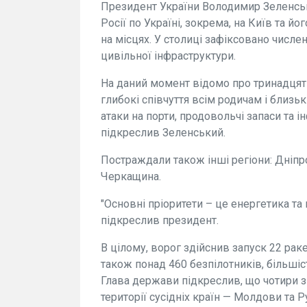
Президент України Володимир Зеленсь
Росії по Україні, зокрема, на Київ та 
на місцях. У столиці зафіксовано числе
цивільної інфраструктури.
На даний момент відомо про тринадцять 
глибокі співчуття всім родичам і близь
атаки на порти, продовольчі запаси та і
підкреслив Зеленський.
Постраждали також інші регіони: Дніпр
Черкащина.
"Основні пріоритети – це енергетика та
підкреслив президент.
В цілому, ворог здійснив запуск 22 рак
також понад 460 безпілотників, більшіс
Глава держави підкреслив, що чотири з
території сусідніх країн — Молдови та Р