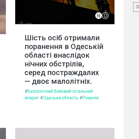
З
Шість осіб отримали
поранення в Одеській
області внаслідок
нічних обстрілів,
серед постраждалих
— двоє малолітніх.
#
Безпілотний бойовий літальний
апарат
#
Одеська область
#
Румунія