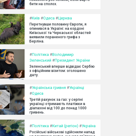
бити на сполох.
#
Київ
#
Одеса
#
Церква
Перетнувши половину Європи, я
опинився в Україні: на кордоні
Київської та Черкаської областей
виявили пораненого грифа з
Берліна.
#
Політика
#
Володимир
Зеленський
#
Президент України
Зеленський вперше відвідає Сербію
з офіційним візитом: оголошено
дату.
#
Українська гривня
#
Українці
#
Одеса
Третій рахунок за газ: у серпні
українці отримають платіжки в
діапазоні від 100 до понад 1000
гривень.
#
Політика
#
Китай (регіон)
#
Україна
Російські військові здійснили напад