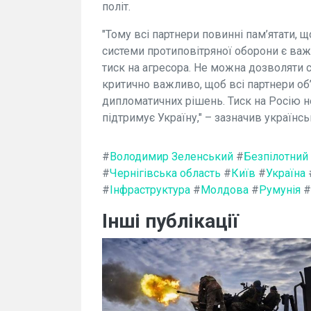
політ.
"Тому всі партнери повинні пам’ятати, 
системи протиповітряної оборони є ва
тиск на агресора. Не можна дозволяти 
критично важливо, щоб всі партнери об
дипломатичних рішень. Тиск на Росію 
підтримує Україну," – зазначив українсь
#
Володимир Зеленський
#
Безпілотний 
#
Чернігівська область
#
Київ
#
Україна
#
Інфраструктура
#
Молдова
#
Румунія
#
Інші публікації