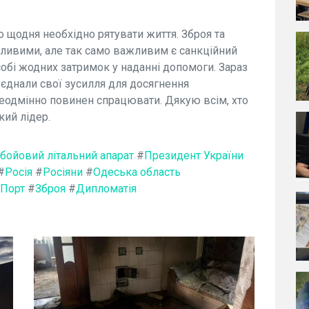
що щодня необхідно рятувати життя. Зброя та
жливими, але так само важливим є санкційний
собі жодних затримок у наданні допомоги. Зараз
’єднали свої зусилля для досягнення
неодмінно повинен спрацювати. Дякую всім, хто
кий лідер.
бойовий літальний апарат
#
Президент України
#
Росія
#
Росіяни
#
Одеська область
Порт
#
Зброя
#
Дипломатія