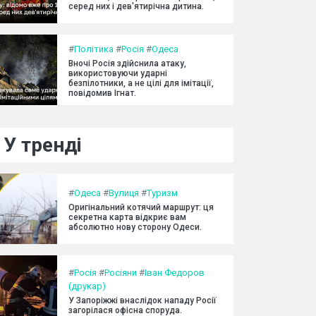
серед них і дев'ятирічна дитина.
#
Політика
#
Росія
#
Одеса
Вночі Росія здійснила атаку,
використовуючи ударні
безпілотники, а не цілі для імітації,
повідомив Ігнат.
У тренді
#
Одеса
#
Вулиця
#
Туризм
Оригінальний котячий маршрут: ця
секретна карта відкриє вам
абсолютно нову сторону Одеси.
#
Росія
#
Росіяни
#
Іван Федоров
(друкар)
У Запоріжжі внаслідок нападу Росії
загорілася офісна споруда.