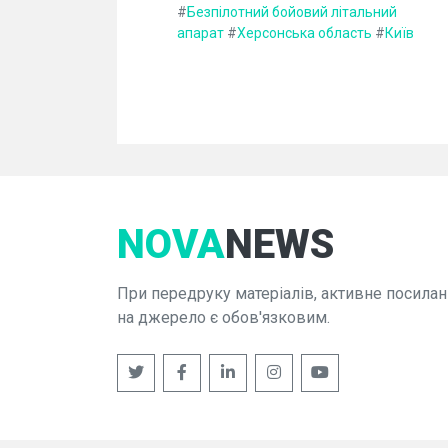
#
Безпілотний бойовий літальний
апарат
#
Херсонська область
#
Київ
NOVA
NEWS
При передруку матеріалів, активне посилан
на джерело є обов'язковим.