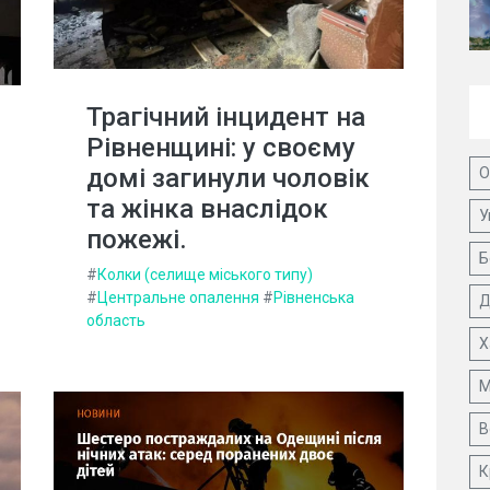
Трагічний інцидент на
Рівненщині: у своєму
домі загинули чоловік
О
та жінка внаслідок
У
пожежі.
Б
#
Колки (селище міського типу)
#
Центральне опалення
#
Рівненська
Д
область
Х
М
В
К