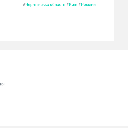
#
Чернігівська область
#
Київ
#
Росіяни
ня