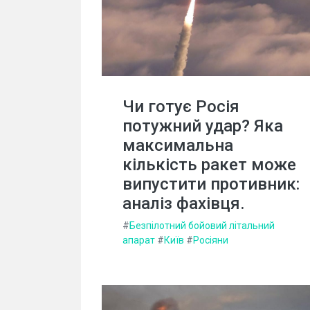
Чи готує Росія
потужний удар? Яка
максимальна
кількість ракет може
випустити противник:
аналіз фахівця.
#
Безпілотний бойовий літальний
апарат
#
Київ
#
Росіяни