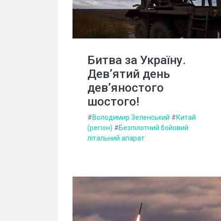
Битва за Україну.
Дев’ятий день
дев’яностого
шостого!
#
Володимир Зеленський
#
Китай
(регіон)
#
Безпілотний бойовий
літальний апарат