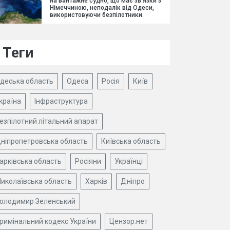
на вантажне судно, що має зв'язки з
Німеччиною, неподалік від Одеси,
використовуючи безпілотники.
Теги
деська область
Одеса
Росія
Київ
країна
Інфраструктура
езпілотний літальний апарат
ніпропетровська область
Київська область
арківська область
Росіяни
Українці
иколаївська область
Харків
Дніпро
олодимир Зеленський
римінальний кодекс України
Цензор.нет