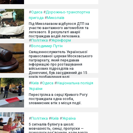
#
Одеса
#
Дорожньо-транспортна
пригода
#
Миколаїв
Під Миколаєвом відбулося ДТП за
участю вантажного автомобіля та
легкового. В результаті аварії
постраждав водій легковика.
#
Політика
#
Укрінформ
#
Володимир Путін
Священнослужитель Української
православної церкви Московського
патріархату, який передавав
інформацію про розташування
військових підрозділів на
Донеччині, був засуджений до 15
років позбавлення волі.
#
Київ
#
Одеса
#
Національна поліція
України
Перестрілка в серці Кривого Рогу:
постраждала одна особа,
зловмисник втік з місця події.
#
Політика
#
Київ
#
Україна
5 сигналів булінгу в школі:
мовчазність, синці, пропуски —
психологи роз’яснили, коли варто