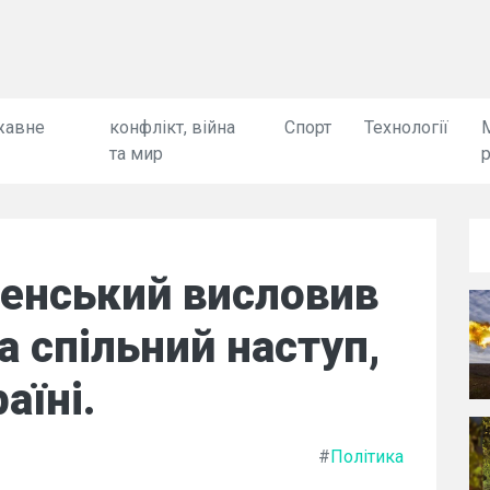
жавне
конфлікт, війна
Спорт
Технології
та мир
енський висловив
а спільний наступ,
аїні.
#
Політика