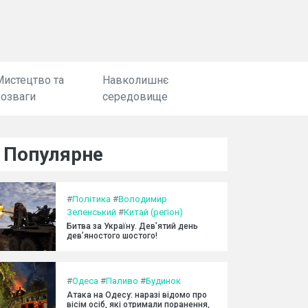
Мистецтво та
Навколишнє
розваги
середовище
Популярне
#
Політика
#
Володимир
Зеленський
#
Китай (регіон)
Битва за Україну. Дев’ятий день
дев’яностого шостого!
#
Одеса
#
Паливо
#
Будинок
Атака на Одесу: наразі відомо про
вісім осіб, які отримали поранення,