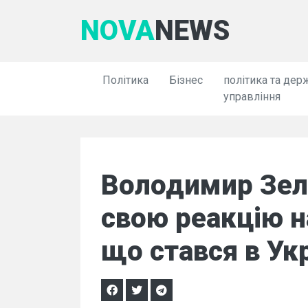
NOVA
NEWS
Політика
Бізнес
політика та дер
управління
Володимир Зел
свою реакцію н
що стався в Укр