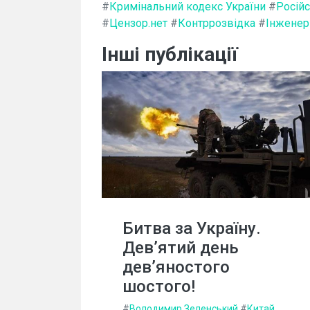
#
Кримінальний кодекс України
#
Росій
#
Цензор.нет
#
Контррозвідка
#
Інженер
Інші публікації
Битва за Україну.
Дев’ятий день
дев’яностого
шостого!
#
Володимир Зеленський
#
Китай