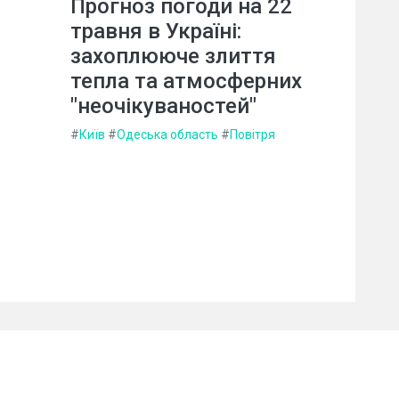
Прогноз погоди на 22
травня в Україні:
захоплююче злиття
тепла та атмосферних
"неочікуваностей"
#
Київ
#
Одеська область
#
Повітря