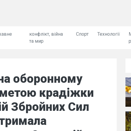
жавне
конфлікт, війна
Спорт
Технології
та мир
 на оборонному
 метою крадіжки
ій Збройних Сил
атримала