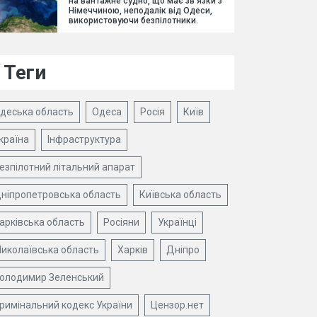
на вантажне судно, що має зв'язки з
Німеччиною, неподалік від Одеси,
використовуючи безпілотники.
Теги
деська область
Одеса
Росія
Київ
країна
Інфраструктура
езпілотний літальний апарат
ніпропетровська область
Київська область
арківська область
Росіяни
Українці
иколаївська область
Харків
Дніпро
олодимир Зеленський
римінальний кодекс України
Цензор.нет