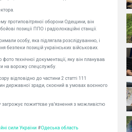
ктора.
ему протиповітряної оборони Одещини, він
ойові позиції ППО і радіолокаційні станції.
имали особу, яка підлягала розслідуванню, і
ння безпеки позицій українських військових.
 фото технічної документації, яку він планував
ти на ворожу спецслужбу.
зру відповідно до частини 2 статті 111
ин державної зради, скоєний в умовах воєнного
у загрожує пожиттєве ув'язнення з можливістю
йні сили України
#
Одеська область