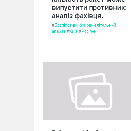
випустити противник:
аналіз фахівця.
#
Безпілотний бойовий літальний
апарат
#
Київ
#
Росіяни