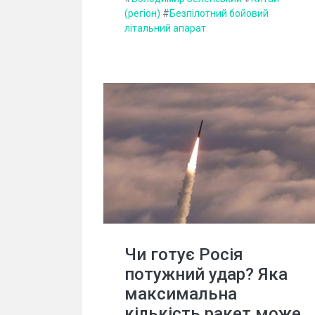
(регіон)
#
Безпілотний бойовий
літальний апарат
Чи готує Росія
потужний удар? Яка
максимальна
кількість ракет може