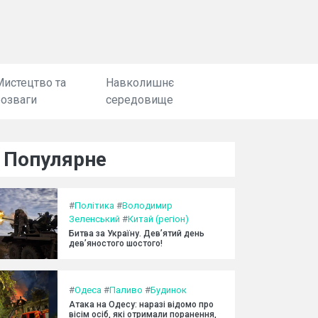
Мистецтво та
Навколишнє
розваги
середовище
Популярне
#
Політика
#
Володимир
Зеленський
#
Китай (регіон)
Битва за Україну. Дев’ятий день
дев’яностого шостого!
#
Одеса
#
Паливо
#
Будинок
Атака на Одесу: наразі відомо про
вісім осіб, які отримали поранення,