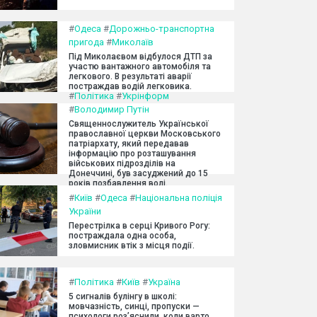
#
Одеса
#
Дорожньо-транспортна
пригода
#
Миколаїв
Під Миколаєвом відбулося ДТП за
участю вантажного автомобіля та
легкового. В результаті аварії
постраждав водій легковика.
#
Політика
#
Укрінформ
#
Володимир Путін
Священнослужитель Української
православної церкви Московського
патріархату, який передавав
інформацію про розташування
військових підрозділів на
Донеччині, був засуджений до 15
років позбавлення волі.
#
Київ
#
Одеса
#
Національна поліція
України
Перестрілка в серці Кривого Рогу:
постраждала одна особа,
зловмисник втік з місця події.
#
Політика
#
Київ
#
Україна
5 сигналів булінгу в школі:
мовчазність, синці, пропуски —
психологи роз’яснили, коли варто