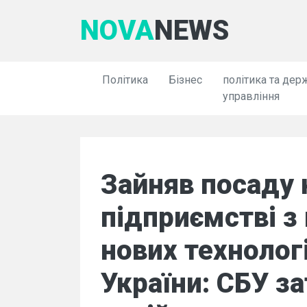
NOVA
NEWS
Політика
Бізнес
політика та дер
управління
Зайняв посаду
підприємстві з
нових технолог
України: СБУ з