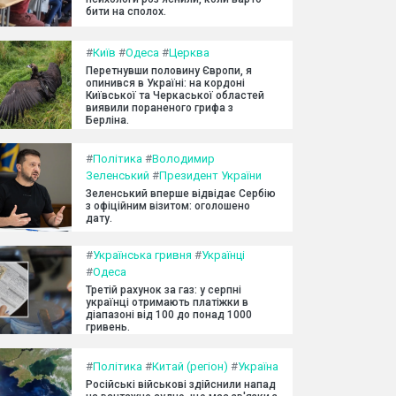
бити на сполох.
#
Київ
#
Одеса
#
Церква
Перетнувши половину Європи, я
опинився в Україні: на кордоні
Київської та Черкаської областей
виявили пораненого грифа з
Берліна.
#
Політика
#
Володимир
Зеленський
#
Президент України
Зеленський вперше відвідає Сербію
з офіційним візитом: оголошено
дату.
#
Українська гривня
#
Українці
#
Одеса
Третій рахунок за газ: у серпні
українці отримають платіжки в
діапазоні від 100 до понад 1000
гривень.
#
Політика
#
Китай (регіон)
#
Україна
Російські військові здійснили напад