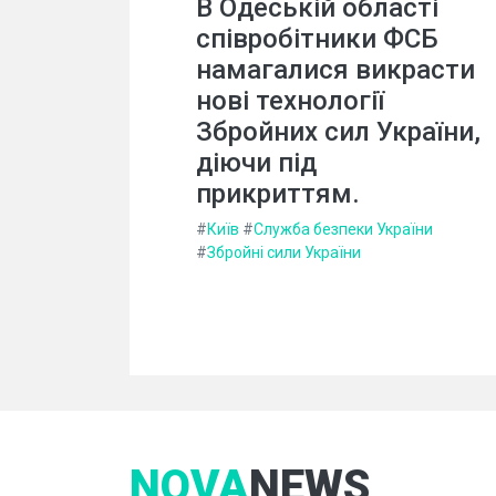
В Одеській області
співробітники ФСБ
намагалися викрасти
нові технології
Збройних сил України,
діючи під
прикриттям.
#
Київ
#
Служба безпеки України
#
Збройні сили України
NOVA
NEWS