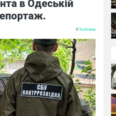
ента в Одеській
репортаж.
#
Політика