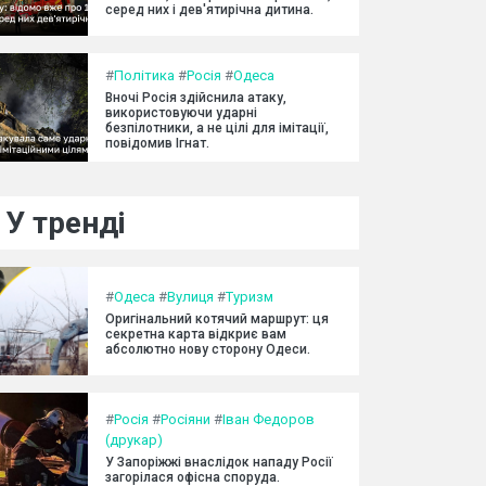
серед них і дев'ятирічна дитина.
#
Політика
#
Росія
#
Одеса
Вночі Росія здійснила атаку,
використовуючи ударні
безпілотники, а не цілі для імітації,
повідомив Ігнат.
У тренді
#
Одеса
#
Вулиця
#
Туризм
Оригінальний котячий маршрут: ця
секретна карта відкриє вам
абсолютно нову сторону Одеси.
#
Росія
#
Росіяни
#
Іван Федоров
(друкар)
У Запоріжжі внаслідок нападу Росії
загорілася офісна споруда.