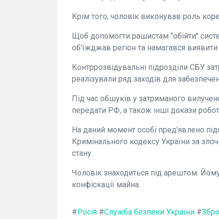
Крім того, чоловік виконував роль коре
Щоб допомогти рашистам "обійти" сист
об'їжджав регіон та намагався виявити б
Контррозвідувальні підрозділи СБУ затр
реалізували ряд заходів для забезпече
Під час обшуків у затриманого вилучено
передати РФ, а також інші докази робо
На даний момент особі пред'явлено підо
Кримінального кодексу України за злоч
стану.
Чоловік знаходиться під арештом. Йом
конфіскації майна.
#
Росія
#
Служба безпеки України
#
Збро