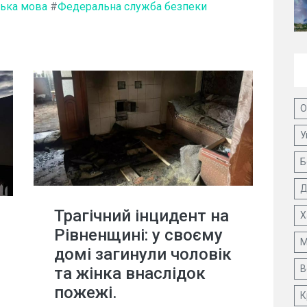
ська мова
#
Федеральна служба безпеки
О
У
Б
Д
Трагічний інцидент на
Х
Рівненщині: у своєму
М
домі загинули чоловік
В
та жінка внаслідок
пожежі.
К