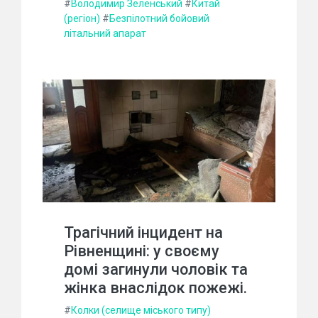
#
Володимир Зеленський
#
Китай
(регіон)
#
Безпілотний бойовий
літальний апарат
Трагічний інцидент на
Рівненщині: у своєму
домі загинули чоловік та
жінка внаслідок пожежі.
#
Колки (селище міського типу)