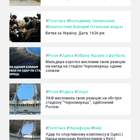
#
Політика
#
Володимир Зеленський
#
Безпілотний бойовий літальний апарат
Битва за Україну. Дата: 1626 рік.
#
Росія
#
Одеса
#
Збірна України з футболу
Мальдера коротко висловив свою реакцію
на напад на стадіон Чорноморець одним
словом.
#
Росія
#
Одеса
#
Спорт
УАФ висловила свою реакцію на обстріл
стадіону "Чорноморець", здійснений
Росією.
#
Політика
#
Укрінформ
#
Київ
Удар по спортивному комплексу в Одесі |
Напад морських безпілотників у Ялті |