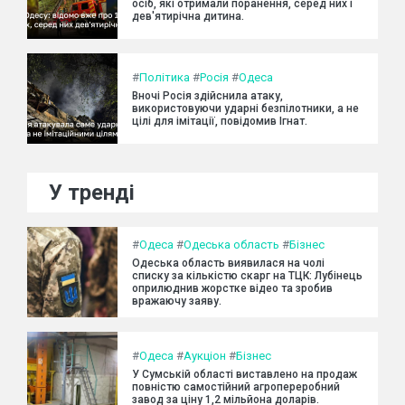
осіб, які отримали поранення, серед них і
дев'ятирічна дитина.
#
Політика
#
Росія
#
Одеса
Вночі Росія здійснила атаку,
використовуючи ударні безпілотники, а не
цілі для імітації, повідомив Ігнат.
У тренді
#
Одеса
#
Одеська область
#
Бізнес
Одеська область виявилася на чолі
списку за кількістю скарг на ТЦК: Лубінець
оприлюднив жорстке відео та зробив
вражаючу заяву.
#
Одеса
#
Аукціон
#
Бізнес
У Сумській області виставлено на продаж
повністю самостійний агропереробний
завод за ціну 1,2 мільйона доларів.