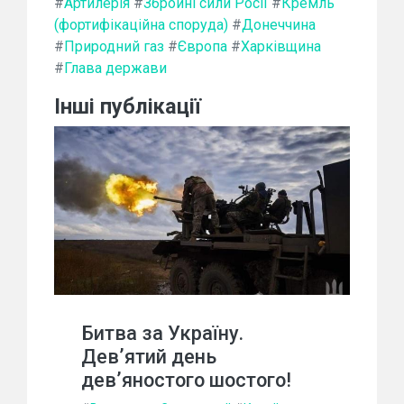
#
Артилерія
#
Збройні сили Росії
#
Кремль
(фортифікаційна споруда)
#
Донеччина
#
Природний газ
#
Європа
#
Харківщина
#
Глава держави
Інші публікації
Битва за Україну.
Дев’ятий день
дев’яностого шостого!