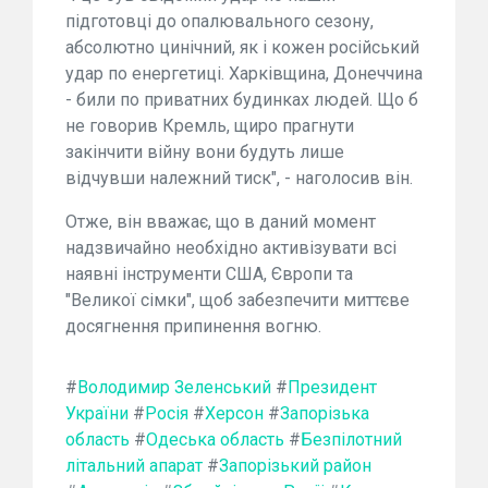
підготовці до опалювального сезону,
абсолютно цинічний, як і кожен російський
удар по енергетиці. Харківщина, Донеччина
- били по приватних будинках людей. Що б
не говорив Кремль, щиро прагнути
закінчити війну вони будуть лише
відчувши належний тиск", - наголосив він.
Отже, він вважає, що в даний момент
надзвичайно необхідно активізувати всі
наявні інструменти США, Європи та
"Великої сімки", щоб забезпечити миттєве
досягнення припинення вогню.
#
Володимир Зеленський
#
Президент
України
#
Росія
#
Херсон
#
Запорізька
область
#
Одеська область
#
Безпілотний
літальний апарат
#
Запорізький район