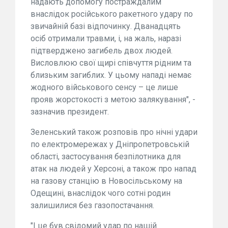
надають допомогу постраждалим
внаслідок російського ракетного удару по
звичайній базі відпочинку. Дванадцять
осіб отримали травми, і, на жаль, наразі
підтверджено загибель двох людей.
Висловлюю свої щирі співчуття рідним та
близьким загиблих. У цьому нападі немає
жодного військового сенсу – це лише
прояв жорстокості з метою залякування", -
зазначив президент.
Зеленський також розповів про нічні удари
по електромережах у Дніпропетровській
області, застосування безпілотника для
атак на людей у Херсоні, а також про напад
на газову станцію в Новосільському на
Одещині, внаслідок чого сотні родин
залишилися без газопостачання.
"І це був свідомий удар по нашій