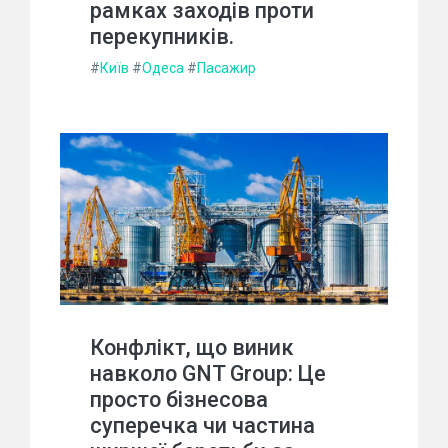
рамках заходів проти
перекупників.
#
Київ
#
Одеса
#
Пасажир
Конфлікт, що виник
навколо GNT Group: Це
просто бізнесова
суперечка чи частина