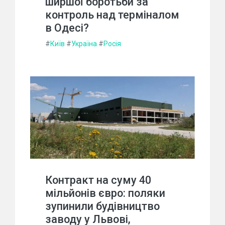
ширшої боротьби за
контроль над терміналом
в Одесі?
#
Київ
#
Україна
#
Росія
Контракт на суму 40
мільйонів євро: поляки
зупинили будівництво
заводу у Львові,