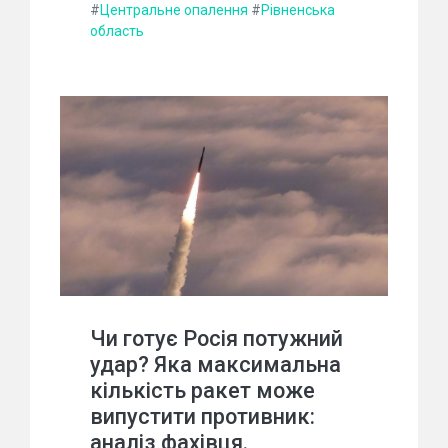
#
Центральне опалення
#
Рівненська
область
Чи готує Росія потужний
удар? Яка максимальна
кількість ракет може
випустити противник:
аналіз фахівця.