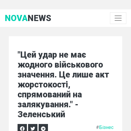
NOVA
NEWS
"Цей удар не має
жодного військового
значення. Це лише акт
жорстокості,
спрямований на
залякування." -
Зеленський
#
Бізнес