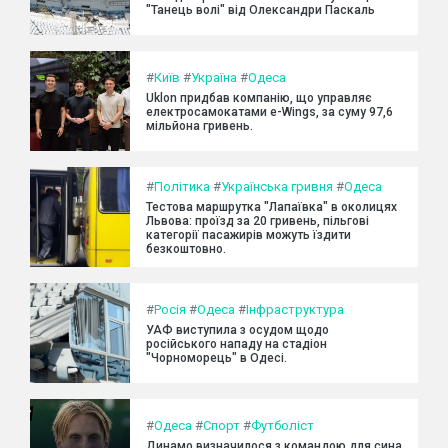
"Танець волі" від Олександри Паскаль
#
Київ
#
Україна
#
Одеса
Uklon придбав компанію, що управляє
електросамокатами e-Wings, за суму 97,6
мільйона гривень.
#
Політика
#
Українська гривня
#
Одеса
Тестова маршрутка "Лапаївка" в околицях
Львова: проїзд за 20 гривень, пільгові
категорії пасажирів можуть їздити
безкоштовно.
#
Росія
#
Одеса
#
Інфраструктура
УАФ виступила з осудом щодо
російського нападу на стадіон
"Чорноморець" в Одесі.
#
Одеса
#
Спорт
#
Футболіст
Динамо визначилося з командою для сина