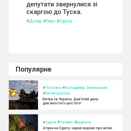
депутати звернулися зі
скаргою до Туска.
#
Долар
#
Євро
#
Одеса
Популярне
#
Політика
#
Володимир Зеленський
#
Китай (регіон)
Битва за Україну. Дев’ятий день
дев’яностого шостого!
#
Одеса
#
Паливо
#
Будинок
Атака на Одесу: наразі відомо про вісім