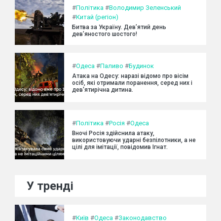
#
Політика
#
Володимир Зеленський
#
Китай (регіон)
Битва за Україну. Дев’ятий день
дев’яностого шостого!
#
Одеса
#
Паливо
#
Будинок
Атака на Одесу: наразі відомо про вісім
осіб, які отримали поранення, серед них і
дев'ятирічна дитина.
#
Політика
#
Росія
#
Одеса
Вночі Росія здійснила атаку,
використовуючи ударні безпілотники, а не
цілі для імітації, повідомив Ігнат.
У тренді
#
Київ
#
Одеса
#
Законодавство