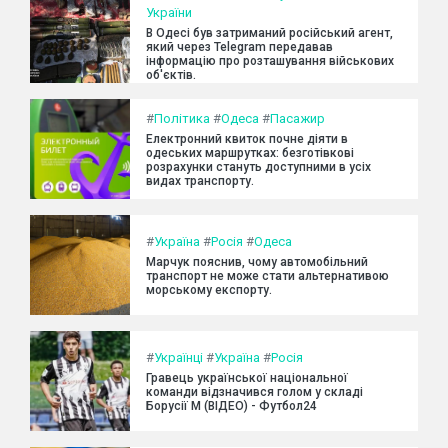
України
В Одесі був затриманий російський агент,
який через Telegram передавав
інформацію про розташування військових
об'єктів.
#
Політика
#
Одеса
#
Пасажир
Електронний квиток почне діяти в
одеських маршрутках: безготівкові
розрахунки стануть доступними в усіх
видах транспорту.
#
Україна
#
Росія
#
Одеса
Марчук пояснив, чому автомобільний
транспорт не може стати альтернативою
морському експорту.
#
Українці
#
Україна
#
Росія
Гравець української національної
команди відзначився голом у складі
Борусії М (ВІДЕО) - Футбол24