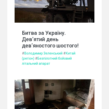
Битва за Україну.
Дев’ятий день
дев’яностого шостого!
#
Володимир Зеленський
#
Китай
(регіон)
#
Безпілотний бойовий
літальний апарат