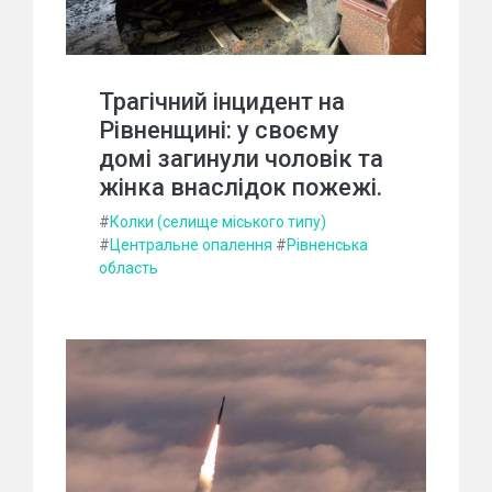
Трагічний інцидент на
Рівненщині: у своєму
домі загинули чоловік та
жінка внаслідок пожежі.
#
Колки (селище міського типу)
#
Центральне опалення
#
Рівненська
область