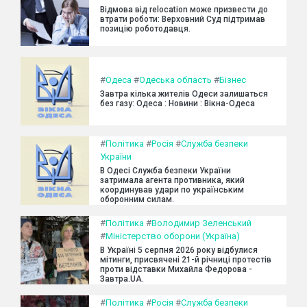
Відмова від relocation може призвести до
втрати роботи: Верховний Суд підтримав
позицію роботодавця.
#
Одеса
#
Одеська область
#
Бізнес
Завтра кілька жителів Одеси залишаться
без газу: Одеса : Новини : Вікна-Одеса
#
Політика
#
Росія
#
Служба безпеки
України
В Одесі Служба безпеки України
затримала агента противника, який
координував удари по українським
оборонним силам.
#
Політика
#
Володимир Зеленський
#
Міністерство оборони (Україна)
В Україні 5 серпня 2026 року відбулися
мітинги, присвячені 21-й річниці протестів
проти відставки Михайла Федорова -
Завтра.UA.
#
Політика
#
Росія
#
Служба безпеки