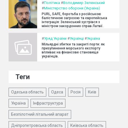
#
Політика
#
Володимир Зеленський
#
Міністерство оборони (Україна)
PURL, SAFE, боротьба з російською
балістичною загрозою та європейська
інтеграція: Зеленський зустрівся з
міністром закордонних справ Латвії.
#
Уряд України
#
Українці
#
Україна
Мільярдні збитки та закриті порти: як
призупинення морського експорту
впливає на фінансове становище
українців.
Теги
Одеська область
Одеса
Росія
Київ
Україна
Інфраструктура
Безпілотний літальний апарат
Дніпропетровська область
Київська область