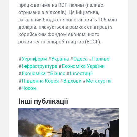
працюватиме на RDF-паливі (паливо,
отримане з відходів). Ця ініціатива,
загальний бюджет якої становить 106 млн
доларів, планується в рамках співпраці з
корейським Фондом економічного
розвитку та співробітництва (EDCF).
#
Укрінформ
#
Україна
#
Одеса
#
Паливо
#
Інфраструктура
#
Економіка України
#
Економіка
#
Бізнес
#
Інвестиції
#
Південна Корея
#
Відходи
#
Металургія
#
Чосон.
Інші публікації