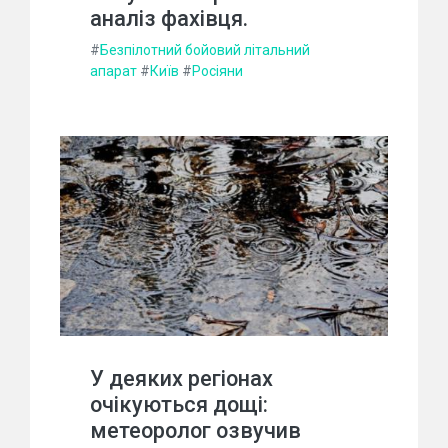
аналіз фахівця.
#
Безпілотний бойовий літальний
апарат
#
Київ
#
Росіяни
У деяких регіонах
очікуються дощі:
метеоролог озвучив