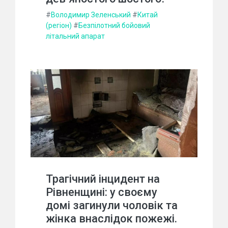
#
Володимир Зеленський
#
Китай
(регіон)
#
Безпілотний бойовий
літальний апарат
Трагічний інцидент на
Рівненщині: у своєму
домі загинули чоловік та
жінка внаслідок пожежі.