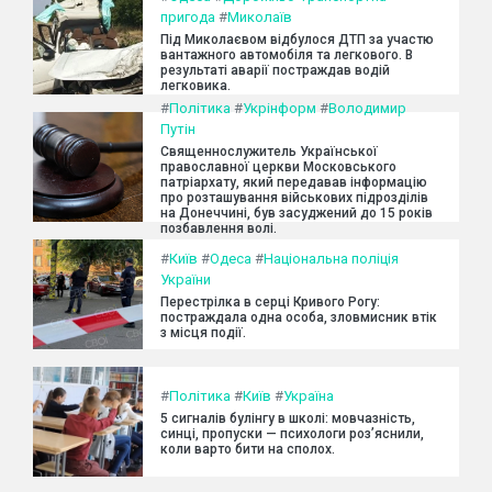
пригода
#
Миколаїв
Під Миколаєвом відбулося ДТП за участю
вантажного автомобіля та легкового. В
результаті аварії постраждав водій
легковика.
#
Політика
#
Укрінформ
#
Володимир
Путін
Священнослужитель Української
православної церкви Московського
патріархату, який передавав інформацію
про розташування військових підрозділів
на Донеччині, був засуджений до 15 років
позбавлення волі.
#
Київ
#
Одеса
#
Національна поліція
України
Перестрілка в серці Кривого Рогу:
постраждала одна особа, зловмисник втік
з місця події.
#
Політика
#
Київ
#
Україна
5 сигналів булінгу в школі: мовчазність,
синці, пропуски — психологи роз’яснили,
коли варто бити на сполох.