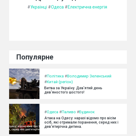
#
Українці
#
Одеса
#
Електрична енергія
Популярне
#
Політика
#
Володимир Зеленський
#
Китай (регіон)
Битва за Україну. Дев’ятий день
дев’яностого шостого!
#
Одеса
#
Паливо
#
Будинок
Атака на Одесу: наразі відомо про вісім
осіб, які отримали поранення, серед них і
дев'ятирічна дитина.