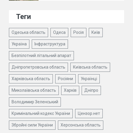
Теги
Одеська область
Одеса
Росія
Київ
Україна
Інфраструктура
Безпілотний літальний апарат
Дніпропетровська область
Київська область
Харківська область
Росіяни
Українці
Миколаївська область
Харків
Дніпро
Володимир Зеленський
Кримінальний кодекс України
Цензор.нет
Збройні сили України
Херсонська область