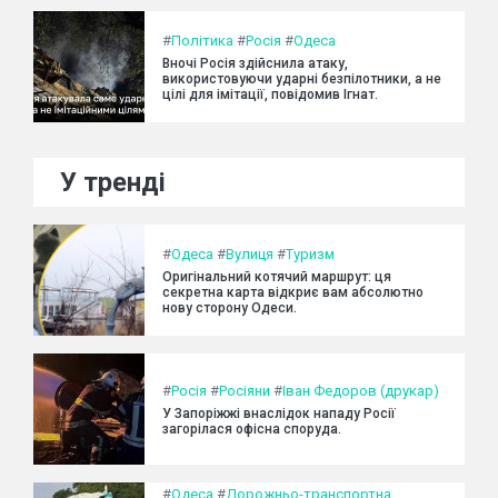
#
Політика
#
Росія
#
Одеса
Вночі Росія здійснила атаку,
використовуючи ударні безпілотники, а не
цілі для імітації, повідомив Ігнат.
У тренді
#
Одеса
#
Вулиця
#
Туризм
Оригінальний котячий маршрут: ця
секретна карта відкриє вам абсолютно
нову сторону Одеси.
#
Росія
#
Росіяни
#
Іван Федоров (друкар)
У Запоріжжі внаслідок нападу Росії
загорілася офісна споруда.
#
Одеса
#
Дорожньо-транспортна