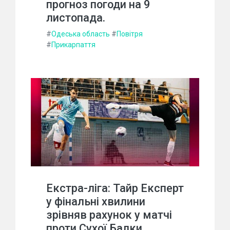
прогноз погоди на 9
листопада.
#
Одеська область
#
Повітря
#
Прикарпаття
Екстра-ліга: Тайр Експерт
у фінальні хвилини
зрівняв рахунок у матчі
проти Сухої Балки.