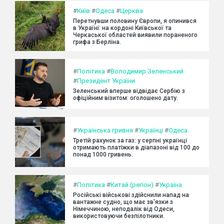
#
Київ
#
Одеса
#
Церква
Перетнувши половину Європи, я опинився
в Україні: на кордоні Київської та
Черкаської областей виявили пораненого
грифа з Берліна.
#
Політика
#
Володимир Зеленський
#
Президент України
Зеленський вперше відвідає Сербію з
офіційним візитом: оголошено дату.
#
Українська гривня
#
Українці
#
Одеса
Третій рахунок за газ: у серпні українці
отримають платіжки в діапазоні від 100 до
понад 1000 гривень.
#
Політика
#
Китай (регіон)
#
Україна
Російські військові здійснили напад на
вантажне судно, що має зв'язки з
Німеччиною, неподалік від Одеси,
використовуючи безпілотники.