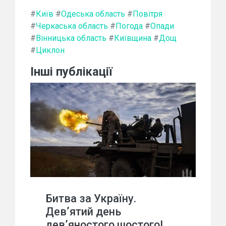
#
Київ
#
Одеська область
#
Повітря
#
Черкаська область
#
Погода
#
Опади
#
Вінницька область
#
Київщина
#
Дощ
#
Циклон
Інші публікації
Битва за Україну.
Дев’ятий день
дев’яностого шостого!