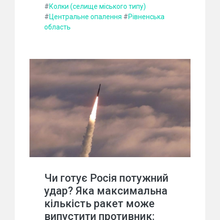
#
Колки (селище міського типу)
#
Центральне опалення
#
Рівненська
область
Чи готує Росія потужний
удар? Яка максимальна
кількість ракет може
випустити противник: