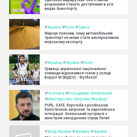
одеських маршрутках: безготівкові
розрахунки стануть доступними в усіх
видах транспорту.
#
Україна
#
Росія
#
Одеса
Марчук пояснив, чому автомобільний
транспорт не може стати альтернативою
морському експорту.
#
Українці
#
Україна
#
Росія
Гравець української національної
команди відзначився голом у складі
Борусії М (ВІДЕО) - Футбол24
#
Політика
#
Володимир Зеленський
#
Міністерство оборони (Україна)
PURL, SAFE, боротьба з російською
балістичною загрозою та європейська
інтеграція: Зеленський зустрівся з
міністром закордонних справ Латвії.
#
Уряд України
#
Українці
#
Україна