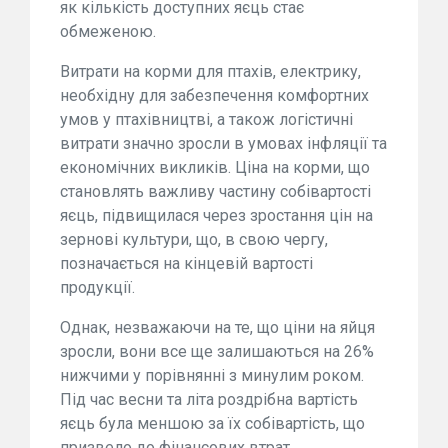
як кількість доступних яєць стає
обмеженою.
Витрати на корми для птахів, електрику,
необхідну для забезпечення комфортних
умов у птахівництві, а також логістичні
витрати значно зросли в умовах інфляції та
економічних викликів. Ціна на корми, що
становлять важливу частину собівартості
яєць, підвищилася через зростання цін на
зернові культури, що, в свою чергу,
позначається на кінцевій вартості
продукції.
Однак, незважаючи на те, що ціни на яйця
зросли, вони все ще залишаються на 26%
нижчими у порівнянні з минулим роком.
Під час весни та літа роздрібна вартість
яєць була меншою за їх собівартість, що
призвело до фінансових втрат