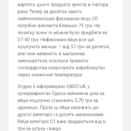
вартість цього продукту зросла в півтора
рази. Тепер за десяток навіть
найекономніших фасованих яєць С0
потрібно викласти близько 75 грн. На
початку осені їх можна було придбати за
37-40 грн. Нефасовані яйця все ще
коштують менше — від 57 грн за десяток,
але їхня наявність в магазинах
зменшується, оскільки приватні
господарства скорочують виробництво
через зниження температури.
Згідно з інформацією OBOZ.UA, у
супермаркетах Одеси найнижча ціна на
яйця поштучно становить 5,70 грн за
одиницю. Проте ці яйця належать до
другої категорії і є досить маленькими.
Яйця категорії С1 вже продаються від 6
грн за штуку і вище.