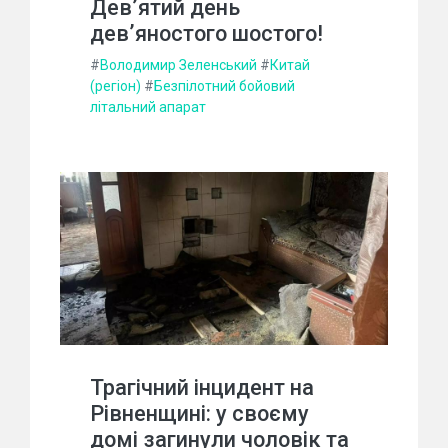
Дев’ятий день
дев’яностого шостого!
#
Володимир Зеленський
#
Китай
(регіон)
#
Безпілотний бойовий
літальний апарат
Трагічний інцидент на
Рівненщині: у своєму
домі загинули чоловік та