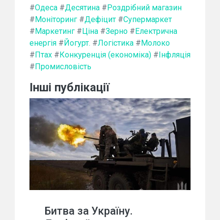
#
Одеса
#
Десятина
#
Роздрібний магазин
#
Моніторинг
#
Дефіцит
#
Супермаркет
#
Маркетинг
#
Ціна
#
Зерно
#
Електрична
енергія
#
Йогурт.
#
Логістика
#
Молоко
#
Птах
#
Конкуренція (економіка)
#
Інфляція
#
Промисловість
Інші публікації
Битва за Україну.