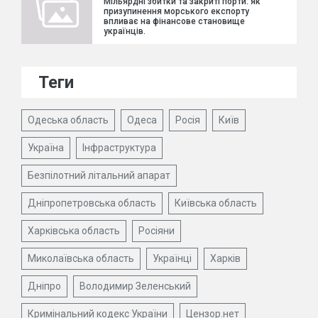
Мільярдні збитки та закриті порти: як
призупинення морського експорту
впливає на фінансове становище
українців.
Теги
Одеська область
Одеса
Росія
Київ
Україна
Інфраструктура
Безпілотний літальний апарат
Дніпропетровська область
Київська область
Харківська область
Росіяни
Миколаївська область
Українці
Харків
Дніпро
Володимир Зеленський
Кримінальний кодекс України
Цензор.нет