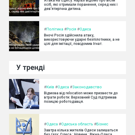
Атака на Одесу: наразі відомо про вісім
осіб, які отримали поранення, серед них і
дев'ятирічна дитина.
#
Політика
#
Росія
#
Одеса
Вночі Росія здійснила атаку,
використовуючи ударні безпілотники, а не
цілі для імітації, повідомив Ігнат.
У тренді
#
Київ
#
Одеса
#
Законодавство
Відмова від relocation може призвести до
втрати роботи: Верховний Суд підтримав
позицію роботодавця.
#
Одеса
#
Одеська область
#
Бізнес
Завтра кілька жителів Одеси залишаться
без газу: Одеса : Новини : Вікна-Одеса