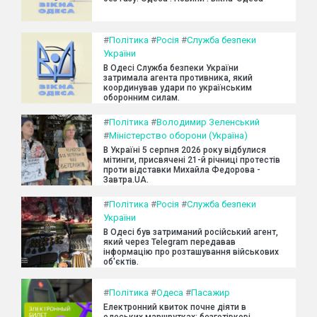
#
Політика
#
Росія
#
Служба безпеки
України
В Одесі Служба безпеки України
затримала агента противника, який
координував удари по українським
оборонним силам.
#
Політика
#
Володимир Зеленський
#
Міністерство оборони (Україна)
В Україні 5 серпня 2026 року відбулися
мітинги, присвячені 21-й річниці протестів
проти відставки Михайла Федорова -
Завтра.UA.
#
Політика
#
Росія
#
Служба безпеки
України
В Одесі був затриманий російський агент,
який через Telegram передавав
інформацію про розташування військових
об'єктів.
#
Політика
#
Одеса
#
Пасажир
Електронний квиток почне діяти в