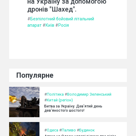
на Україну за допомогою
дронів "Шахед".
#
Безпілотний бойовий літальний
апарат
#
Київ
#
Росія
Популярне
#
Політика
#
Володимир Зеленський
#
Китай (регіон)
Битва за Україну. Дев’ятий день
дев’яностого шостого!
#
Одеса
#
Паливо
#
Будинок