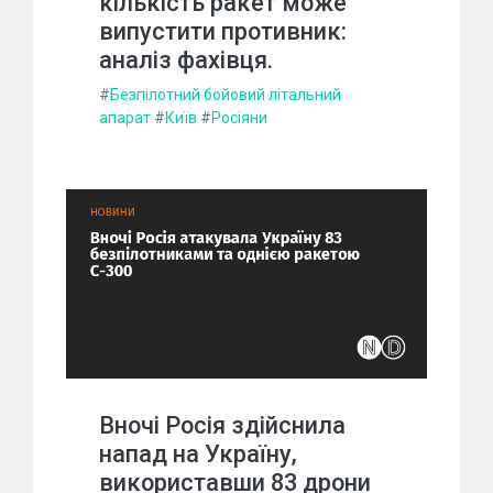
кількість ракет може
випустити противник:
аналіз фахівця.
#
Безпілотний бойовий літальний
апарат
#
Київ
#
Росіяни
Вночі Росія здійснила
напад на Україну,
використавши 83 дрони