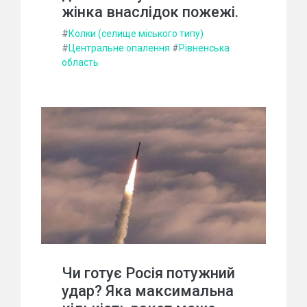
жінка внаслідок пожежі.
#
Колки (селище міського типу)
#
Центральне опалення
#
Рівненська
область
Чи готує Росія потужний
удар? Яка максимальна