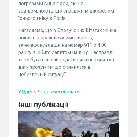
погрозами від людей, які не
усвідомлюють, що справжнім джерелом
їхнього гніву є Росія.
Нагадаємо, що в Сполучених Штатах жінка
показала вражаючу кмітливість,
зателефонувавши на номер 911 о 4:00
ранку з нібито запитом на піцу. Насправді
ж це був її спосіб подати сигнал тривоги і
дати зрозуміти, що опинилася в
небезпечній ситуації.
#
Одеса
#
Одеська область
Інші публікації