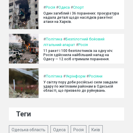
#
Росія
#
Одеса
#
Спорт
Один загиблий і 36 поранених: прокуратура
надала деталі щодо наслідків ракетної
атаки на Харків.
#
Політика
#
Безпілотний бойовий
літальний апарат
#
Росія
11 ракет і 100 безпілотників за одну ніч:
Росія здійснила найбільший напад на
Одесу — 12 осіб отримали поранення.
#
Політика
#
Укрінформ
#
Росіяни
У світлу пору доби російські сили завдали
удару по житловим районам в Одеській
області, що призвело до руйнувань.
Теги
Одеська область
Одеса
Росія
Київ