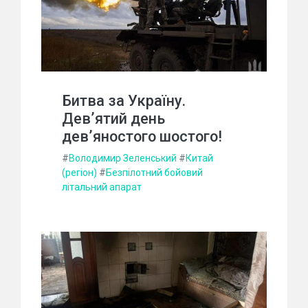
Битва за Україну.
Дев’ятий день
дев’яностого шостого!
#
Володимир Зеленський
#
Китай
(регіон)
#
Безпілотний бойовий
літальний апарат