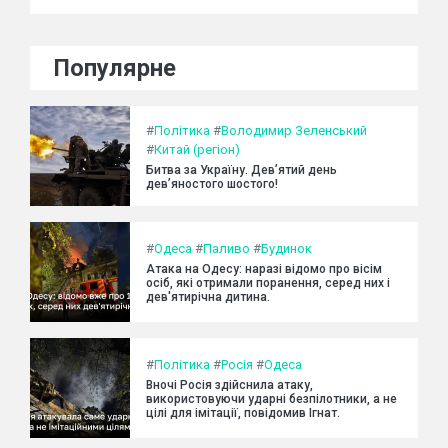
Популярне
#
Політика
#
Володимир Зеленський
#
Китай (регіон)
Битва за Україну. Дев’ятий день
дев’яностого шостого!
#
Одеса
#
Паливо
#
Будинок
Атака на Одесу: наразі відомо про вісім
осіб, які отримали поранення, серед них і
дев'ятирічна дитина.
#
Політика
#
Росія
#
Одеса
Вночі Росія здійснила атаку,
використовуючи ударні безпілотники, а не
цілі для імітації, повідомив Ігнат.