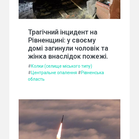
Трагічний інцидент на
Рівненщині: у своєму
домі загинули чоловік та
жінка внаслідок пожежі.
#
Колки (селище міського типу)
#
Центральне опалення
#
Рівненська
область