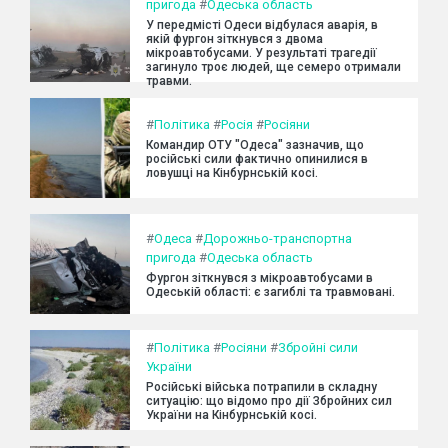
пригода
#
Одеська область
У передмісті Одеси відбулася аварія, в
якій фургон зіткнувся з двома
мікроавтобусами. У результаті трагедії
загинуло троє людей, ще семеро отримали
травми.
#
Політика
#
Росія
#
Росіяни
Командир ОТУ "Одеса" зазначив, що
російські сили фактично опинилися в
ловушці на Кінбурнській косі.
#
Одеса
#
Дорожньо-транспортна
пригода
#
Одеська область
Фургон зіткнувся з мікроавтобусами в
Одеській області: є загиблі та травмовані.
#
Політика
#
Росіяни
#
Збройні сили
України
Російські війська потрапили в складну
ситуацію: що відомо про дії Збройних сил
України на Кінбурнській косі.