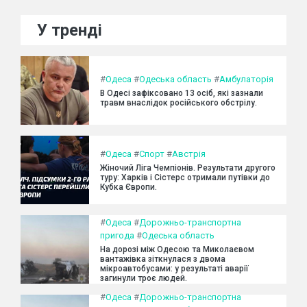
У тренді
#
Одеса
#
Одеська область
#
Амбулаторія
В Одесі зафіксовано 13 осіб, які зазнали
травм внаслідок російського обстрілу.
#
Одеса
#
Спорт
#
Австрія
Жіночий Ліга Чемпіонів. Результати другого
туру: Харків і Сістерс отримали путівки до
Кубка Європи.
#
Одеса
#
Дорожньо-транспортна
пригода
#
Одеська область
На дорозі між Одесою та Миколаєвом
вантажівка зіткнулася з двома
мікроавтобусами: у результаті аварії
загинули троє людей.
#
Одеса
#
Дорожньо-транспортна