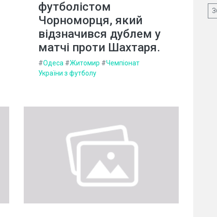
футболістом
З
Чорноморця, який
відзначився дублем у
матчі проти Шахтаря.
#
Одеса
#
Житомир
#
Чемпіонат
України з футболу