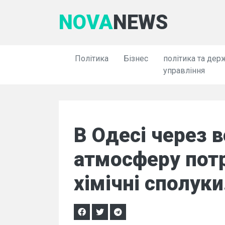
NOVA
NEWS
Політика
Бізнес
політика та дер
управління
В Одесі через 
атмосферу пот
хімічні сполуки