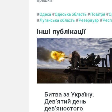
іграшки.
#
Одеса
#
Одеська область
#
Повітря
#
О
#
Луганська область
#
Резервуар
#
Респ
Інші публікації
Битва за Україну.
Дев’ятий день
дев’яностого