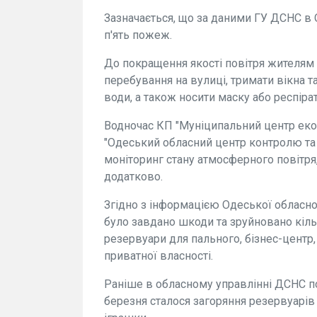
Зазначається, що за даними ГУ ДСНС в О
п'ять пожеж.
До покращення якості повітря жителям 
перебування на вулиці, тримати вікна т
води, а також носити маску або респірат
Водночас КП "Муніципальний центр екол
"Одеський обласний центр контролю та
моніторинг стану атмосферного повітря
додатково.
Згідно з інформацією Одеської обласної
було завдано шкоди та зруйновано кіл
резервуари для пального, бізнес-центр,
приватної власності.
Раніше в обласному управлінні ДСНС по
березня сталося загоряння резервуарів 