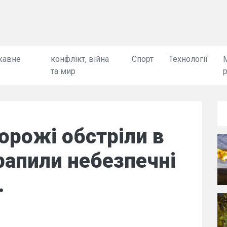
жавне
конфлікт, війна
Спорт
Технології
та мир
ворожі обстріли в
рапили небезпечні
.