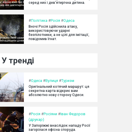
серед них і дев'ятирічна дитина.
#
Політика
#
Росія
#
Одеса
Вночі Росія здійснила атаку,
використовуючи ударні
безпілотники, а не цілі для імітації,
повідомив Ігнат.
У тренді
#
Одеса
#
Вулиця
#
Туризм
Оригінальний котячий маршрут: ця
секретна карта відкриє вам
абсолютно нову сторону Одеси.
#
Росія
#
Росіяни
#
Іван Федоров
(друкар)
У Запоріжжі внаслідок нападу Росії
загорілася офісна споруда.