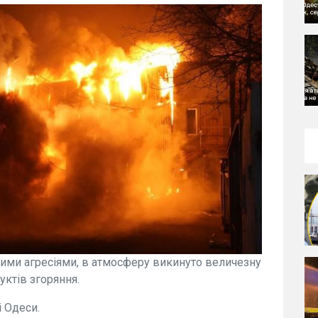
жими агресіями, в атмосферу викинуто величезну
уктів згоряння.
 Одеси.