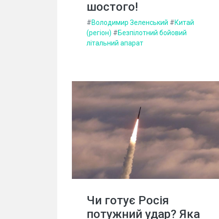
шостого!
#
Володимир Зеленський
#
Китай
(регіон)
#
Безпілотний бойовий
літальний апарат
Чи готує Росія
потужний удар? Яка