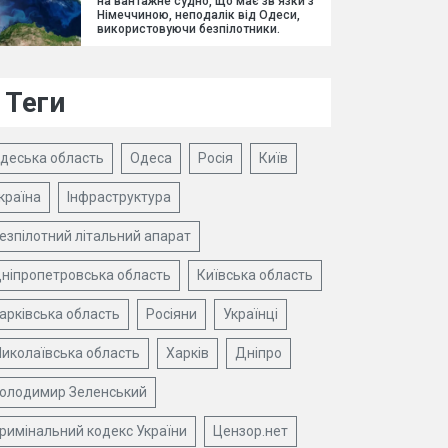
на вантажне судно, що має зв'язки з
Німеччиною, неподалік від Одеси,
використовуючи безпілотники.
Теги
деська область
Одеса
Росія
Київ
країна
Інфраструктура
езпілотний літальний апарат
ніпропетровська область
Київська область
арківська область
Росіяни
Українці
иколаївська область
Харків
Дніпро
олодимир Зеленський
римінальний кодекс України
Цензор.нет