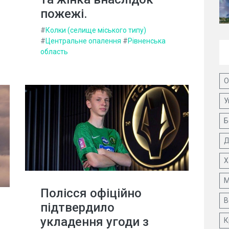
пожежі.
#
Колки (селище міського типу)
#
Центральне опалення
#
Рівненська
область
О
У
Б
Д
Х
М
Полісся офіційно
В
підтвердило
укладення угоди з
К