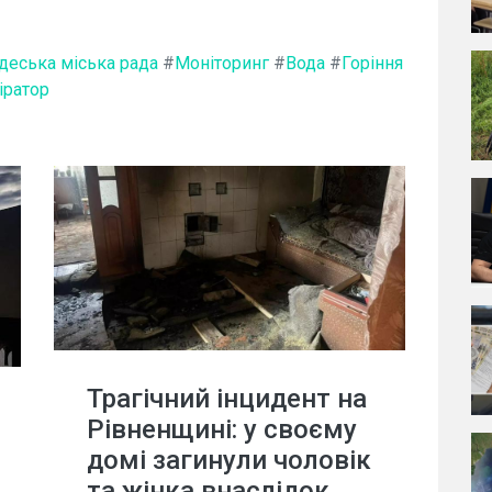
деська міська рада
#
Моніторинг
#
Вода
#
Горіння
іратор
Трагічний інцидент на
Рівненщині: у своєму
домі загинули чоловік
та жінка внаслідок