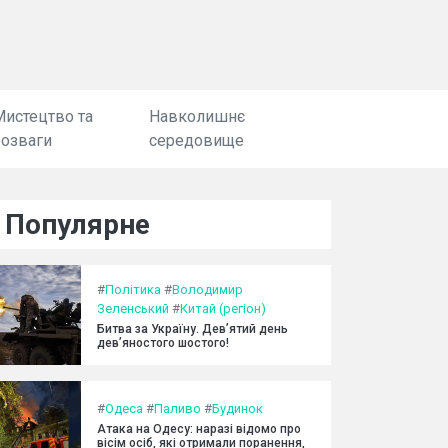
Мистецтво та
Навколишнє
розваги
середовище
Популярне
#
Політика
#
Володимир
Зеленський
#
Китай (регіон)
Битва за Україну. Дев’ятий день
дев’яностого шостого!
#
Одеса
#
Паливо
#
Будинок
Атака на Одесу: наразі відомо про
вісім осіб, які отримали поранення,