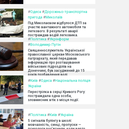
#
Одеса
#
Дорожньо-транспортна
пригода
#
Миколаїв
Під Миколаєвом відбулося ДТП за
участю вантажного автомобіля та
легкового. В результаті аварії
постраждав водій легковика.
#
Політика
#
Укрінформ
#
Володимир Путін
Священнослужитель Української
православної церкви Московського
патріархату, який передавав
інформацію про розташування
військових підрозділів на
Донеччині, був засуджений до 15
років позбавлення волі.
#
Київ
#
Одеса
#
Національна поліція
України
Перестрілка в серці Кривого Рогу:
постраждала одна особа,
зловмисник втік з місця події.
#
Політика
#
Київ
#
Україна
5 сигналів булінгу в школі:
мовчазність, синці, пропуски —
психологи роз’яснили, коли варто