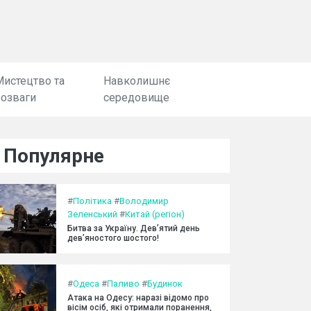
Мистецтво та
Навколишнє
розваги
середовище
Популярне
#
Політика
#
Володимир
Зеленський
#
Китай (регіон)
Битва за Україну. Дев’ятий день
дев’яностого шостого!
#
Одеса
#
Паливо
#
Будинок
Атака на Одесу: наразі відомо про
вісім осіб, які отримали поранення,