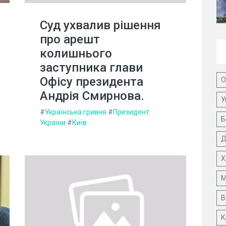
Суд ухвалив рішення
про арешт
колишнього
заступника глави
Офісу президента
О
Андрія Смирнова.
У
#
Українська гривня
#
Президент
Б
України
#
Київ
Д
Х
М
В
К