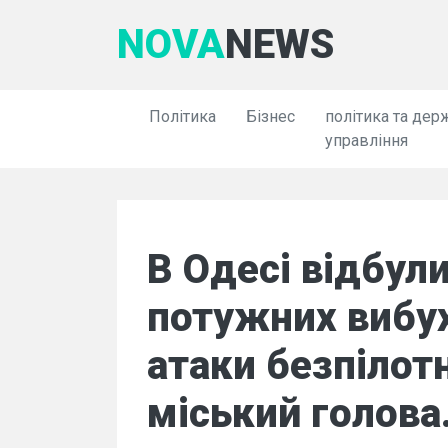
NOVA
NEWS
Політика
Бізнес
політика та дер
управління
В Одесі відбули
потужних вибух
атаки безпілот
міський голова