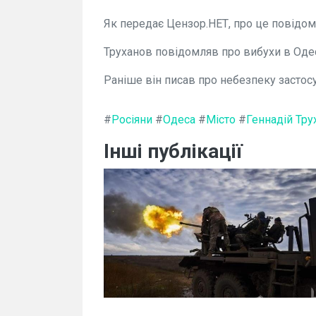
Як передає Цензор.НЕТ, про це повідом
Труханов повідомляв про вибухи в Одесі 
Раніше він писав про небезпеку застос
#
Росіяни
#
Одеса
#
Місто
#
Геннадій Тру
Інші публікації