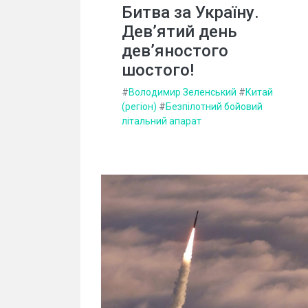
Битва за Україну.
Дев’ятий день
дев’яностого
шостого!
#
Володимир Зеленський
#
Китай
(регіон)
#
Безпілотний бойовий
літальний апарат