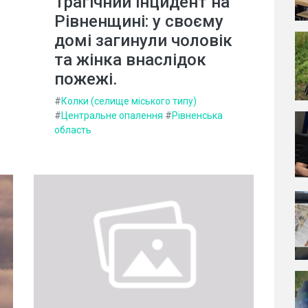
Трагічний інцидент на
Рівненщині: у своєму
домі загинули чоловік
та жінка внаслідок
пожежі.
#
Колки (селище міського типу)
#
Центральне опалення
#
Рівненська
область