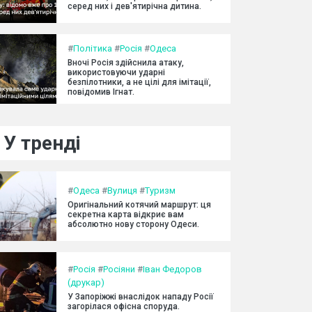
серед них і дев'ятирічна дитина.
#
Політика
#
Росія
#
Одеса
Вночі Росія здійснила атаку,
використовуючи ударні
безпілотники, а не цілі для імітації,
повідомив Ігнат.
У тренді
#
Одеса
#
Вулиця
#
Туризм
Оригінальний котячий маршрут: ця
секретна карта відкриє вам
абсолютно нову сторону Одеси.
#
Росія
#
Росіяни
#
Іван Федоров
(друкар)
У Запоріжжі внаслідок нападу Росії
загорілася офісна споруда.