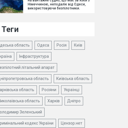
на вантажне судно, що має зв'язки з
Німеччиною, неподалік від Одеси,
використовуючи безпілотники.
Теги
деська область
Одеса
Росія
Київ
країна
Інфраструктура
езпілотний літальний апарат
ніпропетровська область
Київська область
арківська область
Росіяни
Українці
иколаївська область
Харків
Дніпро
олодимир Зеленський
римінальний кодекс України
Цензор.нет