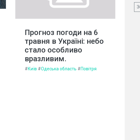
З
Прогноз погоди на 6
травня в Україні: небо
стало особливо
вразливим.
#
Київ
#
Одеська область
#
Повітря