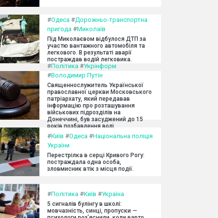
#
Одеса
#
Дорожньо-транспортна
пригода
#
Миколаїв
Під Миколаєвом відбулося ДТП за
участю вантажного автомобіля та
легкового. В результаті аварії
постраждав водій легковика.
#
Політика
#
Укрінформ
#
Володимир Путін
Священнослужитель Української
православної церкви Московського
патріархату, який передавав
інформацію про розташування
військових підрозділів на
Донеччині, був засуджений до 15
років позбавлення волі.
#
Київ
#
Одеса
#
Національна поліція
України
Перестрілка в серці Кривого Рогу:
постраждала одна особа,
зловмисник втік з місця події.
#
Політика
#
Київ
#
Україна
5 сигналів булінгу в школі:
мовчазність, синці, пропуски —
психологи роз’яснили, коли варто