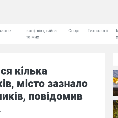
жавне
конфлікт, війна
Спорт
Технології
та мир
ся кілька
ів, місто зазнало
ників, повідомив
.