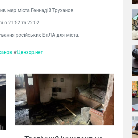
ив мер міста Геннадій Труханов.
о 21:52 та 22:02.
ування російських БпЛА для міста.
ханов
#
Цензор.нет