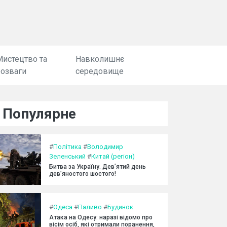
Мистецтво та
Навколишнє
розваги
середовище
Популярне
#
Політика
#
Володимир
Зеленський
#
Китай (регіон)
Битва за Україну. Дев’ятий день
дев’яностого шостого!
#
Одеса
#
Паливо
#
Будинок
Атака на Одесу: наразі відомо про
вісім осіб, які отримали поранення,