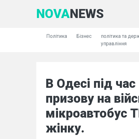
NOVA
NEWS
Політика
Бізнес
політика та дер
управління
В Одесі під ча
призову на вій
мікроавтобус Т
жінку.