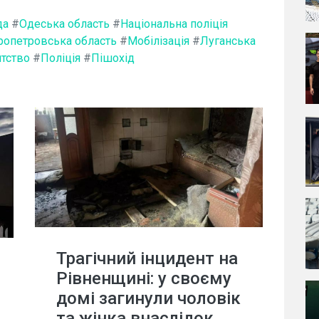
да
#
Одеська область
#
Національна поліція
ропетровська область
#
Мобілізація
#
Луганська
нтство
#
Поліція
#
Пішохід
Трагічний інцидент на
Рівненщині: у своєму
домі загинули чоловік
та жінка внаслідок