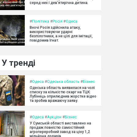
серед них і дев'ятирічна дитина.
#
Політика
#
Росія
#
Одеса
Вночі Росія здійснила атаку,
використовуючи ударні
безпілотники, а не цілі для імітації,
повідомив Ігнат.
У тренді
#
Одеса
#
Одеська область
#
Бізнес
Одеська область виявилася на чолі
списку за кількістю скарг на ТЦК:
Лубінець оприлюднив жорстке відео
та зробив вражаючу заяву.
#
Одеса
#
Аукціон
#
Бізнес
У Сумській області виставлено на
продаж повністю самостійний
агропереробний завод за ціну 1,2
мільйона доларів.