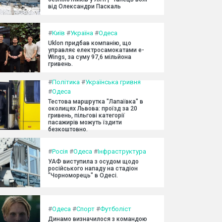
від Олександри Паскаль
#
Київ
#
Україна
#
Одеса
Uklon придбав компанію, що
управляє електросамокатами e-
Wings, за суму 97,6 мільйона
гривень.
#
Політика
#
Українська гривня
#
Одеса
Тестова маршрутка "Лапаївка" в
околицях Львова: проїзд за 20
гривень, пільгові категорії
пасажирів можуть їздити
безкоштовно.
#
Росія
#
Одеса
#
Інфраструктура
УАФ виступила з осудом щодо
російського нападу на стадіон
"Чорноморець" в Одесі.
#
Одеса
#
Спорт
#
Футболіст
Динамо визначилося з командою