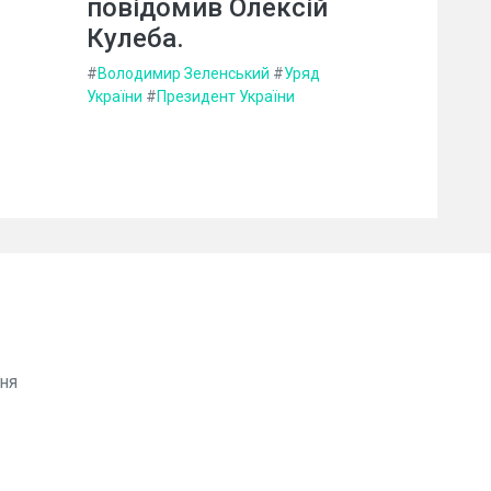
повідомив Олексій
Кулеба.
#
Володимир Зеленський
#
Уряд
України
#
Президент України
ня