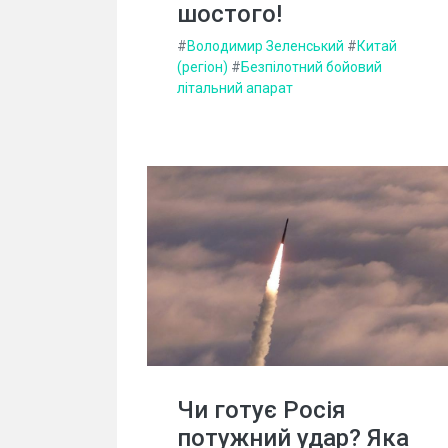
шостого!
#
Володимир Зеленський
#
Китай
(регіон)
#
Безпілотний бойовий
літальний апарат
Чи готує Росія
потужний удар? Яка