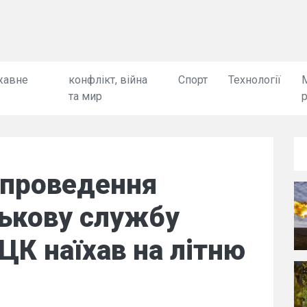
жавне
конфлікт, війна
Спорт
Технології
та мир
с проведення
ськову службу
ЦК наїхав на літню