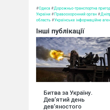
#
Одеса
#
Дорожньо-транспортна приго
України
#
Правоохоронний орган
#
Дніп
область
#
Українське інформаційне аге
Інші публікації
Битва за Україну.
Дев’ятий день
дев’яностого