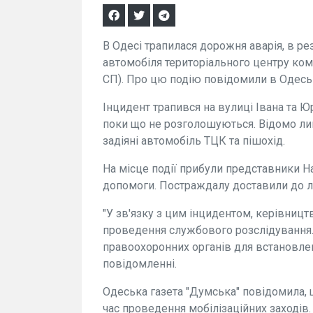
В Одесі трапилася дорожня аварія, в ре
автомобіля територіального центру ком
СП). Про цю подію повідомили в Одеськ
Інцидент трапився на вулиці Івана та 
поки що не розголошуються. Відомо ли
задіяні автомобіль ТЦК та пішохід.
На місце події прибули представники Н
допомоги. Постраждалу доставили до лі
"У зв'язку з цим інцидентом, керівниц
проведення службового розслідування. 
правоохоронних органів для встановленн
повідомленні.
Одеська газета "Думська" повідомила, 
час проведення мобілізаційних заходів.