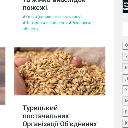
пожежі.
#
Колки (селище міського типу)
#
Центральне опалення
#
Рівненська
область
О
У
Б
Д
Х
М
Турецький
В
постачальник
Організації Об'єднаних
К