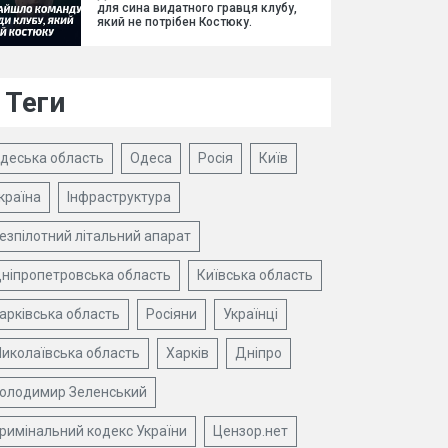
для сина видатного гравця клубу,
який не потрібен Костюку.
Теги
деська область
Одеса
Росія
Київ
країна
Інфраструктура
езпілотний літальний апарат
ніпропетровська область
Київська область
арківська область
Росіяни
Українці
иколаївська область
Харків
Дніпро
олодимир Зеленський
римінальний кодекс України
Цензор.нет