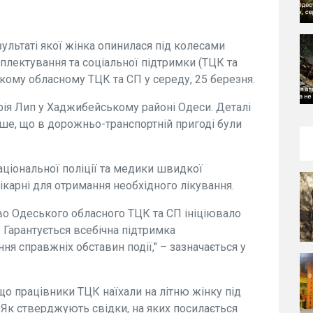
зультаті якої жінка опинилася під колесами
плектування та соціальної підтримки (ТЦК та
ому обласному ТЦК та СП у середу, 25 березня.
Юрія Лип у Хаджибейському районі Одеси. Деталі
ше, що в дорожньо-транспортній пригоді були
аціональної поліції та медики швидкої
карні для отримання необхідного лікування.
тво Одеського обласного ТЦК та СП ініціювало
Гарантується всебічна підтримка
я справжніх обставин події," – зазначається у
що працівники ТЦК наїхали на літню жінку під
 Як стверджують свідки, на яких посилається