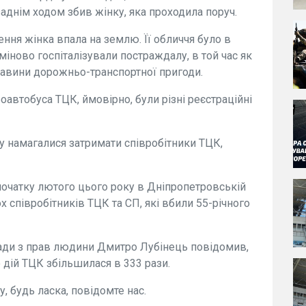
аднім ходом збив жінку, яка проходила поруч.
ення жінка впала на землю. Її обличчя було в
ерміново госпіталізували постраждалу, в той час як
тавини дорожньо-транспортної пригоди.
оавтобуса ТЦК, ймовірно, були різні реєстраційні
яку намагалися затримати співробітники ТЦК,
початку лютого цього року в Дніпропетровській
 співробітників ТЦК та СП, які вбили 55-річного
ди з прав людини Дмитро Лубінець повідомив,
 дій ТЦК збільшилася в 333 рази.
 будь ласка, повідомте нас.