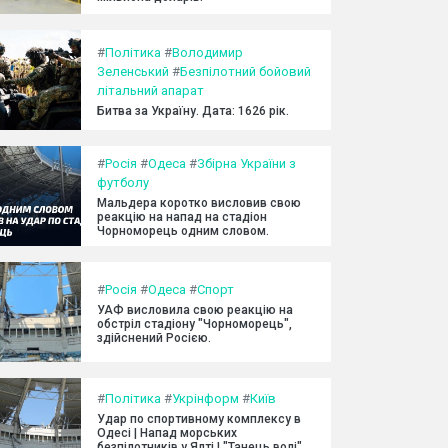
#
Політика
#
Володимир
Зеленський
#
Безпілотний бойовий
літальний апарат
Битва за Україну. Дата: 1626 рік.
#
Росія
#
Одеса
#
Збірна України з
футболу
Мальдера коротко висловив свою
реакцію на напад на стадіон
Чорноморець одним словом.
#
Росія
#
Одеса
#
Спорт
УАФ висловила свою реакцію на
обстріл стадіону "Чорноморець",
здійснений Росією.
#
Політика
#
Укрінформ
#
Київ
Удар по спортивному комплексу в
Одесі | Напад морських
безпілотників у Ялті | "Танець волі"