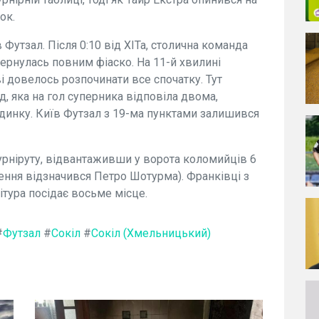
ок.
Футзал. Після 0:10 від ХІТа, столична команда
бернулась повним фіаско. На 11-й хвилині
і довелось розпочинати все спочатку. Тут
, яка на гол суперника відповіла двома,
ходинку. Київ Футзал з 19-ма пунктами залишився
урніруту, відвантаживши у ворота коломийців 6
ення відзначився Петро Шотурма). Франківці з
ітура посідає восьме місце.
#
Футзал
#
Сокіл
#
Сокіл (Хмельницький)