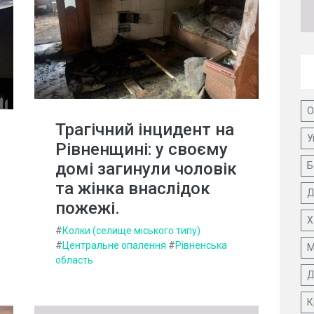
О
Трагічний інцидент на
У
Рівненщині: у своєму
домі загинули чоловік
Б
та жінка внаслідок
Д
пожежі.
Х
#
Колки (селище міського типу)
#
Центральне опалення
#
Рівненська
М
область
Д
К