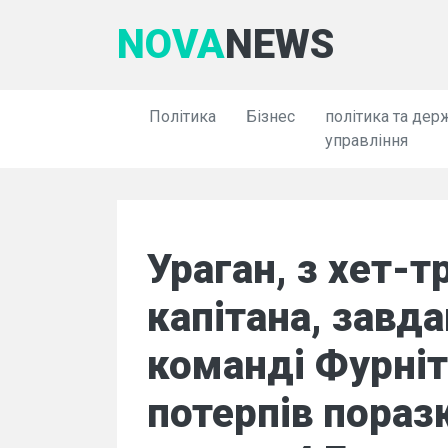
NOVA
NEWS
Політика
Бізнес
політика та дер
управління
Ураган, з хет-
капітана, завд
команді Фурніт
потерпів пораз