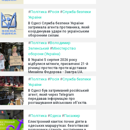
#
Політика
#
Росія
#
Служба безпеки
України
В Одесі Служба безпеки України
затримала агента противника, який
координував удари по українським
оборонним силам.
#
Політика
#
Володимир
Зеленський
#
Міністерство
оборони (Україна)
В Україні 5 серпня 2026 року
відбулися мітинги, присвячені 21-й
річниці протестів проти відставки
Михайла Федорова - Завтра.UA.
#
Політика
#
Росія
#
Служба безпеки
України
В Одесі був затриманий російський
агент, який через Telegram
передавав інформацію про
розташування військових об'єктів.
#
Політика
#
Одеса
#
Пасажир
Електронний квиток почне діяти в
одеських маршрутках: безготівкові
розрахунки стануть доступними в