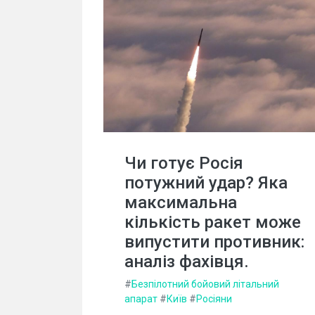
Чи готує Росія
потужний удар? Яка
максимальна
кількість ракет може
випустити противник:
аналіз фахівця.
#
Безпілотний бойовий літальний
апарат
#
Київ
#
Росіяни