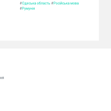
#
Одеська область
#
Російська мова
#
Румунія
ня