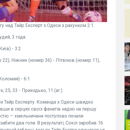
у над Тайр Експерт з Одеси з рахунком 2:1.
удий, 3 года.
иїв) - 3:2
 22), Ніжник (номер 36) - Літвінов (номер 11),
Коломия) - 6:1
к, 25, 33 - Приходько, 11 (аг.)
и Тайр Експерту. Команда з Одеси швидко
вши в серцях своїх фанатів надію на першу
ністю — хмельничани поступово почали
забити два голи. В результаті, Сокіл заробив 16
рнірній таблиці, тоді як Тайр Екстра опинився на