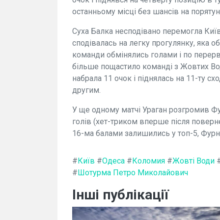
останньому місці без шансів на порятун
Суха Балка несподівано перемогла Київ 
сподівалась на легку прогулянку, яка о
команди обмінялись голами і по перерв
більше пощастило команді з Жовтих Вод
набрала 11 очок і піднялась на 11-ту с
другим.
У ще одному матчі Ураган розгромив Ф
голів (хет-триком вперше після поверн
16-ма балами залишились у топ-5, Фурн
#
Київ
#
Одеса
#
Коломия
#
Жовті Води
#
Шотурма Петро Миколайович
Інші публікації