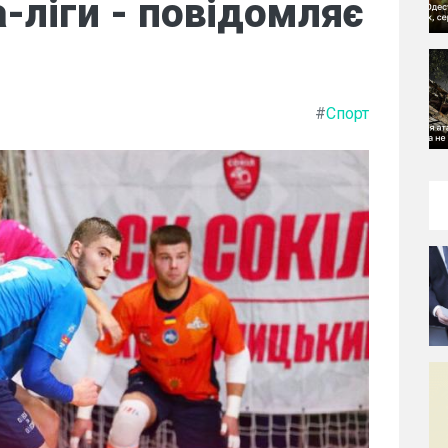
а-ліги - повідомляє
#
Спорт