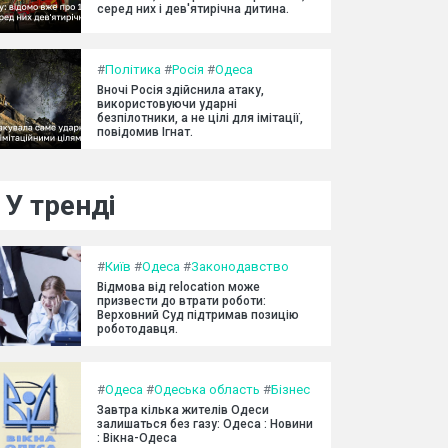
серед них і дев'ятирічна дитина.
#
Політика
#
Росія
#
Одеса
Вночі Росія здійснила атаку,
використовуючи ударні
безпілотники, а не цілі для імітації,
повідомив Ігнат.
У тренді
#
Київ
#
Одеса
#
Законодавство
Відмова від relocation може
призвести до втрати роботи:
Верховний Суд підтримав позицію
роботодавця.
#
Одеса
#
Одеська область
#
Бізнес
Завтра кілька жителів Одеси
залишаться без газу: Одеса : Новини
: Вікна-Одеса