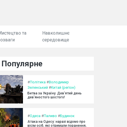
Мистецтво та
Навколишнє
розваги
середовище
Популярне
#
Політика
#
Володимир
Зеленський
#
Китай (регіон)
Битва за Україну. Дев’ятий день
дев’яностого шостого!
#
Одеса
#
Паливо
#
Будинок
Атака на Одесу: наразі відомо про
вісім осіб, які отримали поранення,