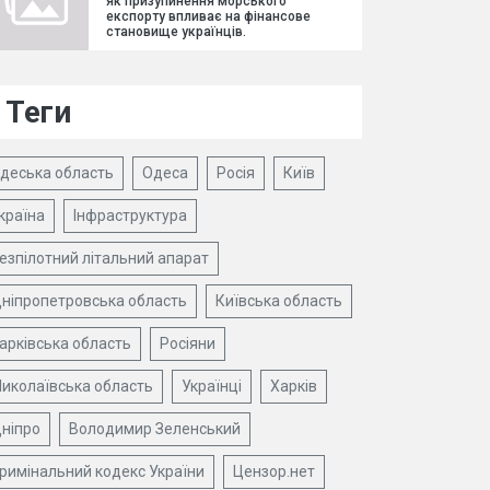
як призупинення морського
експорту впливає на фінансове
становище українців.
Теги
деська область
Одеса
Росія
Київ
країна
Інфраструктура
езпілотний літальний апарат
ніпропетровська область
Київська область
арківська область
Росіяни
иколаївська область
Українці
Харків
ніпро
Володимир Зеленський
римінальний кодекс України
Цензор.нет