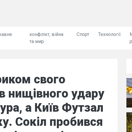
жавне
конфлікт, війна
Спорт
Технології
та мир
триком свого
ав нищівного удару
ура, а Київ Футзал
ку. Сокіл пробився