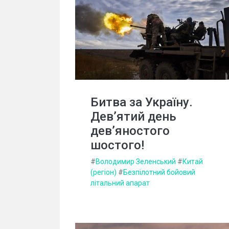
Битва за Україну.
Дев’ятий день
дев’яностого
шостого!
#
Володимир Зеленський
#
Китай
(регіон)
#
Безпілотний бойовий
літальний апарат