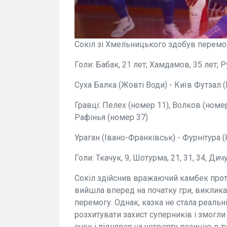
Сокіл зі Хмельницького здобув перемог
Голи: Бабак, 21 лет; Хамдамов, 35 лет; Р
Суха Балка (Жовті Води) - Київ Футзал (К
Гравці: Пелех (номер 11), Волков (номер
Рафінья (номер 37)
Ураган (Івано-Франківськ) - Фурнітура (
Голи: Ткачук, 9, Шотурма, 21, 31, 34, Дичу
Сокіл здійснив вражаючий камбек прот
вийшла вперед на початку гри, виклика
перемогу. Однак, казка не стала реаль
розхитувати захист суперників і змогли 
очок і піднявся на четверту позицію в ту