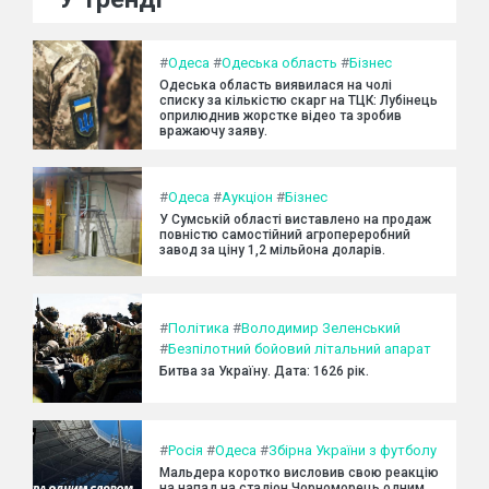
#
Одеса
#
Одеська область
#
Бізнес
Одеська область виявилася на чолі
списку за кількістю скарг на ТЦК: Лубінець
оприлюднив жорстке відео та зробив
вражаючу заяву.
#
Одеса
#
Аукціон
#
Бізнес
У Сумській області виставлено на продаж
повністю самостійний агропереробний
завод за ціну 1,2 мільйона доларів.
#
Політика
#
Володимир Зеленський
#
Безпілотний бойовий літальний апарат
Битва за Україну. Дата: 1626 рік.
#
Росія
#
Одеса
#
Збірна України з футболу
Мальдера коротко висловив свою реакцію
на напад на стадіон Чорноморець одним