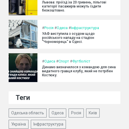
Львова: проїзд за 20 гривень, пільгові
категорії пасажирів можуть їздити
безкоштовно.
#
Росія
#
Одеса
#
Інфраструктура
УАФ виступила з осудом щодо
російського нападу на стадіон
"Чорноморець" в Одесі.
#
Одеса
#
Спорт
#
Футболіст
Динамо визначилося з командою для сина
видатного гравця клубу, який не потрібен
Костюку.
Теги
Одеська область
Одеса
Росія
Київ
Україна
Інфраструктура