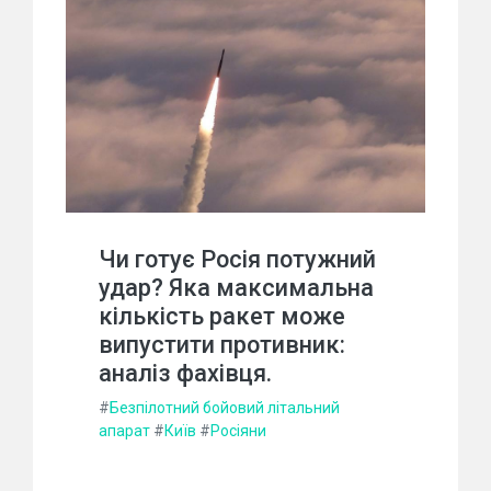
Чи готує Росія потужний
удар? Яка максимальна
кількість ракет може
випустити противник:
аналіз фахівця.
#
Безпілотний бойовий літальний
апарат
#
Київ
#
Росіяни