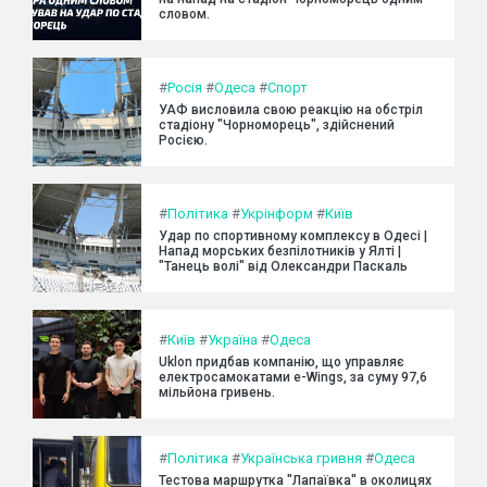
словом.
#
Росія
#
Одеса
#
Спорт
УАФ висловила свою реакцію на обстріл
стадіону "Чорноморець", здійснений
Росією.
#
Політика
#
Укрінформ
#
Київ
Удар по спортивному комплексу в Одесі |
Напад морських безпілотників у Ялті |
"Танець волі" від Олександри Паскаль
#
Київ
#
Україна
#
Одеса
Uklon придбав компанію, що управляє
електросамокатами e-Wings, за суму 97,6
мільйона гривень.
#
Політика
#
Українська гривня
#
Одеса
Тестова маршрутка "Лапаївка" в околицях