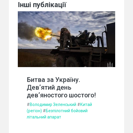
Інші публікації
Битва за Україну.
Дев’ятий день
дев’яностого шостого!
#
Володимир Зеленський
#
Китай
(регіон)
#
Безпілотний бойовий
літальний апарат