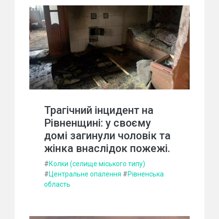
Трагічний інцидент на
Рівненщині: у своєму
домі загинули чоловік та
жінка внаслідок пожежі.
#
Колки (селище міського типу)
#
Центральне опалення
#
Рівненська
область