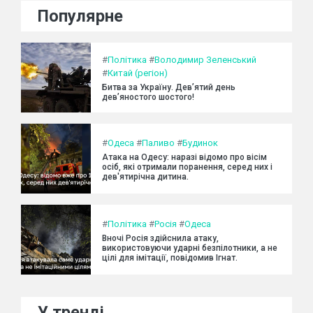
Популярне
#
Політика
#
Володимир Зеленський
#
Китай (регіон)
Битва за Україну. Дев’ятий день
дев’яностого шостого!
#
Одеса
#
Паливо
#
Будинок
Атака на Одесу: наразі відомо про вісім
осіб, які отримали поранення, серед них і
дев'ятирічна дитина.
#
Політика
#
Росія
#
Одеса
Вночі Росія здійснила атаку,
використовуючи ударні безпілотники, а не
цілі для імітації, повідомив Ігнат.
У тренді