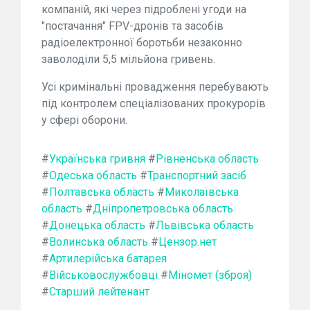
компаній, які через підроблені угоди на
"постачання" FPV-дронів та засобів
радіоелектронної боротьби незаконно
заволоділи 5,5 мільйона гривень.
Усі кримінальні провадження перебувають
під контролем спеціалізованих прокурорів
у сфері оборони.
#
Українська гривня
#
Рівненська область
#
Одеська область
#
Транспортний засіб
#
Полтавська область
#
Миколаївська
область
#
Дніпропетровська область
#
Донецька область
#
Львівська область
#
Волинська область
#
Цензор.нет
#
Артилерійська батарея
#
Військовослужбовці
#
Міномет (зброя)
#
Старший лейтенант