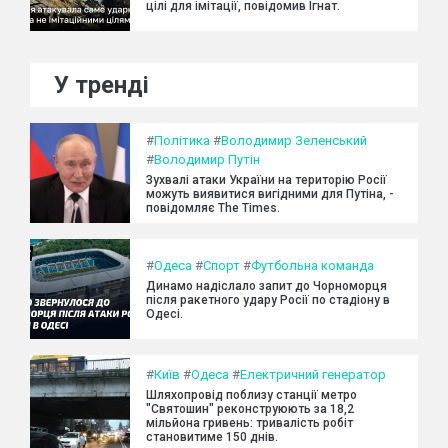
цілі для імітації, повідомив Ігнат.
У тренді
#
Політика
#
Володимир Зеленський
#
Володимир Путін
Зухвалі атаки України на територію Росії
можуть виявитися вигідними для Путіна, -
повідомляє The Times.
#
Одеса
#
Спорт
#
Футбольна команда
Динамо надіслало запит до Чорноморця
після ракетного удару Росії по стадіону в
Одесі.
#
Київ
#
Одеса
#
Електричний генератор
Шляхопровід поблизу станції метро
"Святошин" реконструюють за 18,2
мільйона гривень: тривалість робіт
становитиме 150 днів.