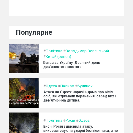
Популярне
#
Політика
#
Володимир Зеленський
#
Китай (регіон)
Битва за Україну. Дев’ятий день
дев’яностого шостого!
#
Одеса
#
Паливо
#
Будинок
Атака на Одесу: наразі відомо про вісім
осіб, які отримали поранення, серед них і
дев'ятирічна дитина.
#
Політика
#
Росія
#
Одеса
Вночі Росія здійснила атаку,
використовуючи ударні безпілотники, а не