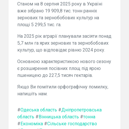
Станом на 8 серпня 2025 року в Україні
вже зібрано 19 909,8 тис. тонн ранніх
зернових та зернобобових культур на
площі 5 299,5 тис. га.
На 2025 рік аграрії планували засіяти понад
5,7 млн га ярих зернових та зернобобових
культур, що відповідає рівню 2024 року.
Основною характеристикою нового сезону
є розширення посівних площ під ярою
пшеницею до 227,5 тисяч гектарів.
Якщо Ви помітили орфографічну помилку,
напишіть нам.
#
Одеська область
#
Дніпропетровська
область
#
Вінницька область
#
тонна
#
Економіка
#
Сільське господарство