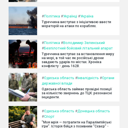
#
Політика
#
Українці
#
Україна
Туреччина виступає з ініціативою ввести
мораторій на атаки по кораблях.
#
Політика
#
Володимир Зеленський
#
Безпілотний бойовий літальний апарат
Туреччина виступає за встановлення миру
на морі, в той час як російські дрони
завдають ударів по містах. Хроніка
конфлікту - день 1628.
#
Одеська область
#
Інвалідність
#
Органи
державної влади
Одеська область займає провідні позиції
за кількістю звернень до ТЦК: резонансні
інциденти.
#
Одеська область
#
Донецька область
#
Спорт
"Моя мрія — потрапити на Паралімпійські
ігри". Історія бійця з позивним "Сєвєр" -