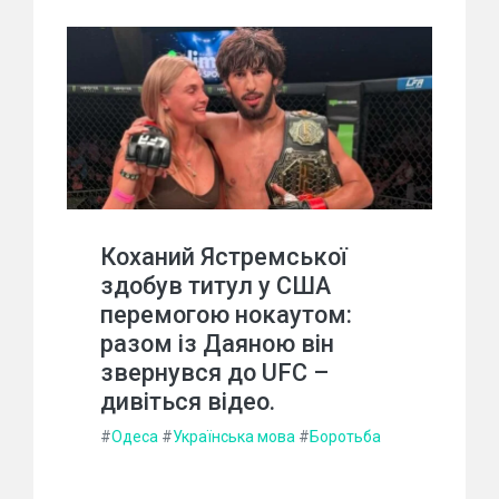
Коханий Ястремської
здобув титул у США
перемогою нокаутом:
разом із Даяною він
звернувся до UFC –
дивіться відео.
#
Одеса
#
Українська мова
#
Боротьба