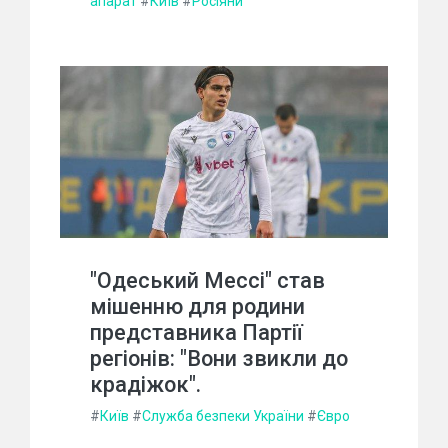
апарат
#
Київ
#
Росіяни
"Одеський Мессі" став
мішенню для родини
представника Партії
регіонів: "Вони звикли до
крадіжок".
#
Київ
#
Служба безпеки України
#
Євро