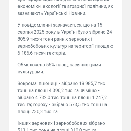
економіки, екології та аграрної політики, як
зазначають Українські Новини.
У повідомленні зазначається, що на 15
серпня 2025 року в Україні було зібрано 24
805,9 тисяч тонн ранніх зернових і
зернобобових культур на території площею
6 186,6 тисяч гектарів.
Обмолочено 55% площ, засіяних цими
культурами.
Зокрема: пшениці - зібрано 18 985,7 тис.
тонн на площі 4 396,2 тис. га; ячміню -
зібрано 4 732,0 тис. тонн на площі 1 247,2
тис. га; гороху - зібрано 573,5 тис. тонн на
площі 230,3 тис. га.
Інших зернових і зернобобових зібрано
513,1 тис. тонн на площі 310,8 тис. га.