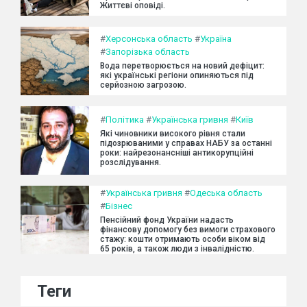
Життєві оповіді.
#
Херсонська область
#
Україна
#
Запорізька область
Вода перетворюється на новий дефіцит:
які українські регіони опиняються під
серйозною загрозою.
#
Політика
#
Українська гривня
#
Київ
Які чиновники високого рівня стали
підозрюваними у справах НАБУ за останні
роки: найрезонансніші антикорупційні
розслідування.
#
Українська гривня
#
Одеська область
#
Бізнес
Пенсійний фонд України надасть
фінансову допомогу без вимоги страхового
стажу: кошти отримають особи віком від
65 років, а також люди з інвалідністю.
Теги