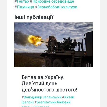
#
Гектар
#
Природне середовище
#
Пшениця
#
Зернобобові культури
Інші публікації
Битва за Україну.
Дев’ятий день
дев’яностого шостого!
#
Володимир Зеленський
#
Китай
(регіон)
#
Безпілотний бойовий