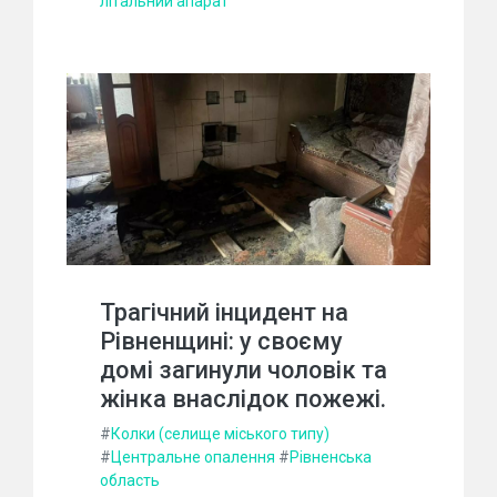
літальний апарат
Трагічний інцидент на
Рівненщині: у своєму
домі загинули чоловік та
жінка внаслідок пожежі.
#
Колки (селище міського типу)
#
Центральне опалення
#
Рівненська
область