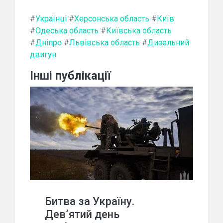
#
Українці
#
Херсонська область
#
Київ
#
Одеська область
#
Київська область
#
Дніпро
#
Львівська область
#
Дизельний
двигун
Інші публікації
Битва за Україну.
Дев’ятий день