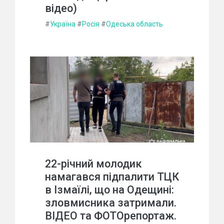
відео)
#
Україна
#
Росія
#
Одеська область
22-річний молодик
намагався підпалити ТЦК
в Ізмаїлі, що на Одещині:
зловмисника затримали.
ВІДЕО та ФОТОрепортаж.