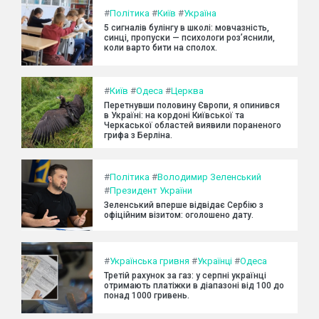
#
Політика
#
Київ
#
Україна
5 сигналів булінгу в школі: мовчазність,
синці, пропуски — психологи роз’яснили,
коли варто бити на сполох.
#
Київ
#
Одеса
#
Церква
Перетнувши половину Європи, я опинився
в Україні: на кордоні Київської та
Черкаської областей виявили пораненого
грифа з Берліна.
#
Політика
#
Володимир Зеленський
#
Президент України
Зеленський вперше відвідає Сербію з
офіційним візитом: оголошено дату.
#
Українська гривня
#
Українці
#
Одеса
Третій рахунок за газ: у серпні українці
отримають платіжки в діапазоні від 100 до
понад 1000 гривень.