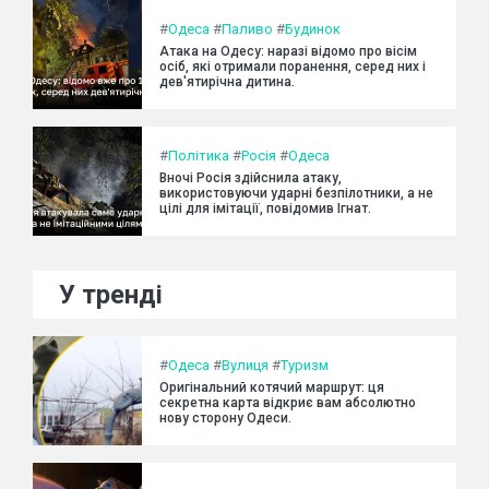
#
Одеса
#
Паливо
#
Будинок
Атака на Одесу: наразі відомо про вісім
осіб, які отримали поранення, серед них і
дев'ятирічна дитина.
#
Політика
#
Росія
#
Одеса
Вночі Росія здійснила атаку,
використовуючи ударні безпілотники, а не
цілі для імітації, повідомив Ігнат.
У тренді
#
Одеса
#
Вулиця
#
Туризм
Оригінальний котячий маршрут: ця
секретна карта відкриє вам абсолютно
нову сторону Одеси.