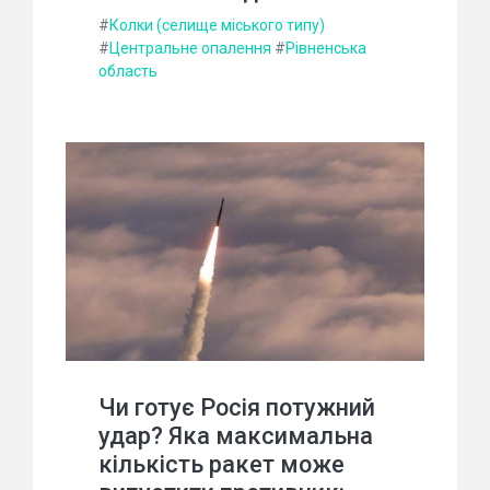
#
Колки (селище міського типу)
#
Центральне опалення
#
Рівненська
область
Чи готує Росія потужний
удар? Яка максимальна
кількість ракет може