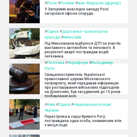
#
Росія
#
Росіяни
#
Іван Федоров (друкар)
У Запоріжжі внаслідок нападу Росії
загорілася офісна споруда.
#
Одеса
#
Дорожньо-транспортна
пригода
#
Миколаїв
Під Миколаєвом відбулося ДТП за участю
вантажного автомобіля та легкового. В
результаті аварії постраждав водій
легковика.
#
Політика
#
Укрінформ
#
Володимир
Путін
Священнослужитель Української
православної церкви Московського
патріархату, який передавав інформацію
про розташування військових підрозділів
на Донеччині, був засуджений до 15 років
позбавлення волі.
#
Київ
#
Одеса
#
Національна поліція
України
Перестрілка в серці Кривого Рогу:
постраждала одна особа, зловмисник втік
з місця події.