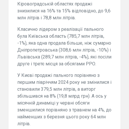
Кіровоградській областях продажі
знизилися на 16% та 15% відповідно, до 9,6
млн літрів і 78,8 млн літрів.
Класично лідером з реалізації пального
була Київська область (785,7 млн літрів,
-1%), яка одна продала більше, ніж сумарно
Дніпропетровська (308,6 млн літрів, -10%) і
Львівська (289,7 млн літрів, -4%), які посіли
друге і третє місця за обсягами РРО.
У Києві продажі пального порівняно з
першим півріччям 2024 року не змінилися і
становили 379,5 млн літрів, а виторг
збільшився на 8% (19,8 млрд грн). А ось у
місячній динаміці у червні обсяги
зменшилися порівняно з травнем на 4%, до
найменших з березня цього року 64 млн
літрів.