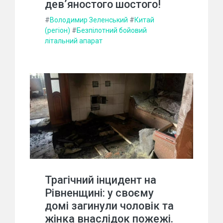
дев’яностого шостого!
#
Володимир Зеленський
#
Китай
(регіон)
#
Безпілотний бойовий
літальний апарат
Трагічний інцидент на
Рівненщині: у своєму
домі загинули чоловік та
жінка внаслідок пожежі.