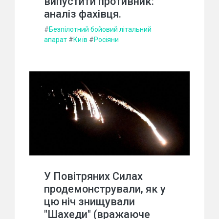
випустити противник:
аналіз фахівця.
#
Безпілотний бойовий літальний
апарат
#
Київ
#
Росіяни
У Повітряних Силах
продемонстрували, як у
цю ніч знищували
"Шахеди" (вражаюче