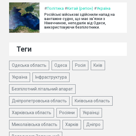
#
Політика
#
Китай (регіон)
#
Україна
Російські військові здійснили напад на
вантажне судно, що має зв'язки з
Німеччиною, неподалік від Одеси,
використовуючи безпілотники.
Теги
Одеська область
Одеса
Росія
Київ
Україна
Інфраструктура
Безпілотний літальний апарат
Дніпропетровська область
Київська область
Харківська область
Росіяни
Українці
Миколаївська область
Харків
Дніпро