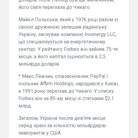
його сім'я переїхала до Чикаго.
Майкл Польськи, який у 1976 році разом зі
своєю дружиною залишив радянську
Україну, заснував компанію Invenergy LLC,
що спеціалізується на енергетичному
секторі. У рейтингу Forbes він зайняв 75-те
місце, а його капітал оцінюється в 2,5
мільярда доларів.
* Макс Левчин, співзасновник PayPal і
очільник Affirm Holdings, народився у Києві,
а 1991 року переїхав до Чикаго. У списку
Forbes він на 85-му місці зі статками $2,1
млрд.
Загалом, Україна посіла дев'яте місце
серед країн за кількістю мільярдерів-
іммігрантів у США.