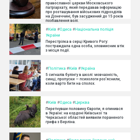
православної церкви Московського
патріархату, який передавав інформацію
про розташування військових підрозділів
на Донеччині, був засуджений до 15 років
позбавлення волі.
#
Київ
#
Одеса
#
Національна поліція
України
Перестрілка в серці Кривого Рогу:
постраждала одна особа, зловмисник втік
з місця події.
#
Політика
#
Київ
#
Україна
5 сигналів булінгу в школі: мовчазність,
синці, пропуски — психологи роз’яснили,
коли варто бити на сполох.
#
Київ
#
Одеса
#
Церква
Перетнувши половину Європи, я опинився
в Україні: на кордоні Київської та
Черкаської областей виявили пораненого
грифа з Берліна.