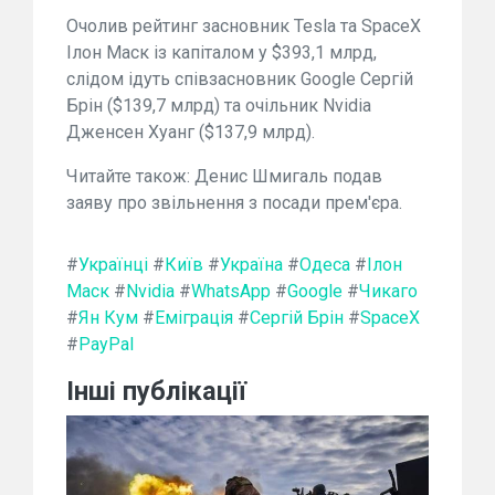
Очолив рейтинг засновник Tesla та SpaceX
Ілон Маск із капіталом у $393,1 млрд,
слідом ідуть співзасновник Google Сергій
Брін ($139,7 млрд) та очільник Nvidia
Дженсен Хуанг ($137,9 млрд).
Читайте також: Денис Шмигаль подав
заяву про звільнення з посади прем'єра.
#
Українці
#
Київ
#
Україна
#
Одеса
#
Ілон
Маск
#
Nvidia
#
WhatsApp
#
Google
#
Чикаго
#
Ян Кум
#
Еміграція
#
Сергій Брін
#
SpaceX
#
PayPal
Інші публікації