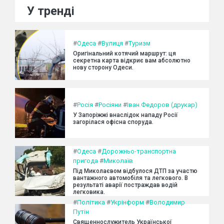
У тренді
#
Одеса
#
Вулиця
#
Туризм
Оригінальний котячий маршрут: ця
секретна карта відкриє вам абсолютно
нову сторону Одеси.
#
Росія
#
Росіяни
#
Іван Федоров (друкар)
У Запоріжжі внаслідок нападу Росії
загорілася офісна споруда.
#
Одеса
#
Дорожньо-транспортна
пригода
#
Миколаїв
Під Миколаєвом відбулося ДТП за участю
вантажного автомобіля та легкового. В
результаті аварії постраждав водій
легковика.
#
Політика
#
Укрінформ
#
Володимир
Путін
Священнослужитель Української