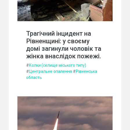
Трагічний інцидент на
Рівненщині: у своєму
домі загинули чоловік та
жінка внаслідок пожежі.
#
Колки (селище міського типу)
#
Центральне опалення
#
Рівненська
область