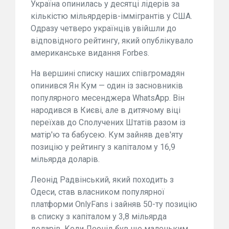
Україна опинилась у десятці лідерів за
кількістю мільярдерів-іммігрантів у США.
Одразу четверо українців увійшли до
відповідного рейтингу, який опублікувало
американське видання Forbes.
На вершині списку наших співгромадян
опинився Ян Кум — один із засновників
популярного месенджера WhatsApp. Він
народився в Києві, але в дитячому віці
переїхав до Сполучених Штатів разом із
матір'ю та бабусею. Кум зайняв дев'яту
позицію у рейтингу з капіталом у 16,9
мільярда доларів.
Леонід Радвінський, який походить з
Одеси, став власником популярної
платформи OnlyFans і зайняв 50-ту позицію
в списку з капіталом у 3,8 мільярда
доларів. Коли Леонід був ще маленьким,