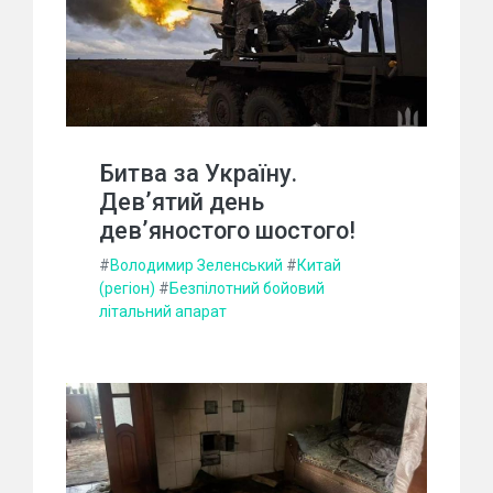
Битва за Україну.
Дев’ятий день
дев’яностого шостого!
#
Володимир Зеленський
#
Китай
(регіон)
#
Безпілотний бойовий
літальний апарат