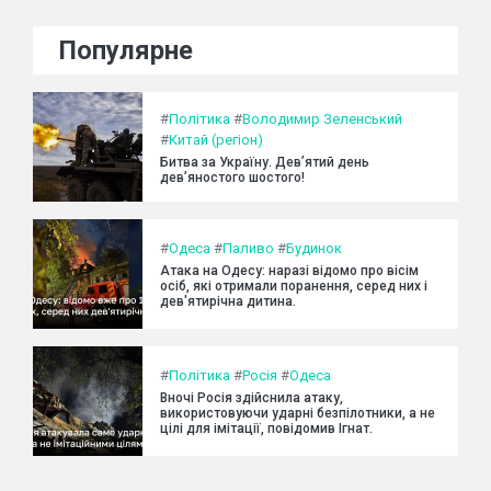
Популярне
#
Політика
#
Володимир Зеленський
#
Китай (регіон)
Битва за Україну. Дев’ятий день
дев’яностого шостого!
#
Одеса
#
Паливо
#
Будинок
Атака на Одесу: наразі відомо про вісім
осіб, які отримали поранення, серед них і
дев'ятирічна дитина.
#
Політика
#
Росія
#
Одеса
Вночі Росія здійснила атаку,
використовуючи ударні безпілотники, а не
цілі для імітації, повідомив Ігнат.