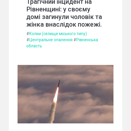
Трагічний інцидент на
Рівненщині: у своєму
домі загинули чоловік та
жінка внаслідок пожежі.
#
Колки (селище міського типу)
#
Центральне опалення
#
Рівненська
область