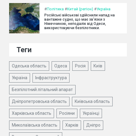
#
Політика
#
Китай (регіон)
#
Україна
Російські військові здійснили напад на
вантажне судно, що має зв'язки з
Німеччиною, неподалік від Одеси,
використовуючи безпілотники.
Теги
Одеська область
Одеса
Росія
Київ
Україна
Інфраструктура
Безпілотний літальний апарат
Дніпропетровська область
Київська область
Харківська область
Росіяни
Українці
Миколаївська область
Харків
Дніпро