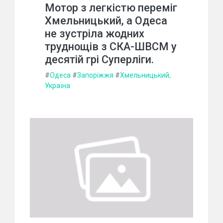
Мотор з легкістю переміг
Хмельницький, а Одеса
не зустріла жодних
труднощів з СКА-ШВСМ у
десятій грі Суперліги.
#
Одеса
#
Запоріжжя
#
Хмельницький,
Україна