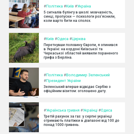
#
Політика
#
Київ
#
Україна
5 сигналів булінгу в школі: мовчазність,
синці, пропуски — психологи роз’яснили,
коли варто бити на сполох.
#
Київ
#
Одеса
#
Церква
Перетнувши половину Європи, я опинився
в Україні: на кордоні Київської та
Черкаської областей виявили пораненого
грифа з Берліна.
#
Політика
#
Володимир Зеленський
#
Президент України
Зеленський вперше відвідає Сербію з
офіційним візитом: оголошено дату.
#
Українська гривня
#
Українці
#
Одеса
Третій рахунок за газ: у серпні українці
отримають платіжки в діапазоні від 100 до
понад 1000 гривень.