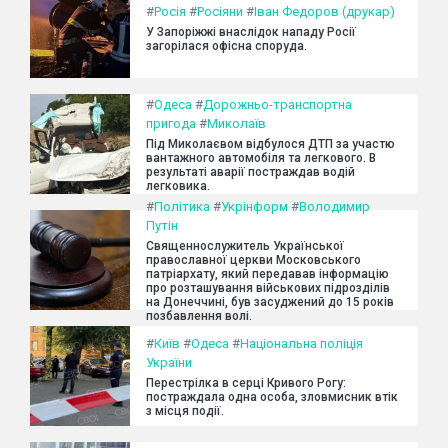
#
Росія
#
Росіяни
#
Іван Федоров (друкар)
У Запоріжжі внаслідок нападу Росії
загорілася офісна споруда.
#
Одеса
#
Дорожньо-транспортна
пригода
#
Миколаїв
Під Миколаєвом відбулося ДТП за участю
вантажного автомобіля та легкового. В
результаті аварії постраждав водій
легковика.
#
Політика
#
Укрінформ
#
Володимир
Путін
Священнослужитель Української
православної церкви Московського
патріархату, який передавав інформацію
про розташування військових підрозділів
на Донеччині, був засуджений до 15 років
позбавлення волі.
#
Київ
#
Одеса
#
Національна поліція
України
Перестрілка в серці Кривого Рогу:
постраждала одна особа, зловмисник втік
з місця події.