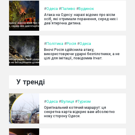
#
Одеса
#
Паливо
#
Будинок
Атака на Одесу: наразі відомо про вісім
осіб, які отримали поранення, серед них і
дев'ятирічна дитина.
#
Політика
#
Росія
#
Одеса
Вночі Росія здійснила атаку,
використовуючи ударні безпілотники, а не
цілі для імітації, повідомив Ігнат.
У тренді
#
Одеса
#
Вулиця
#
Туризм
Оригінальний котячий маршрут: ця
секретна карта відкриє вам абсолютно
нову сторону Одеси.