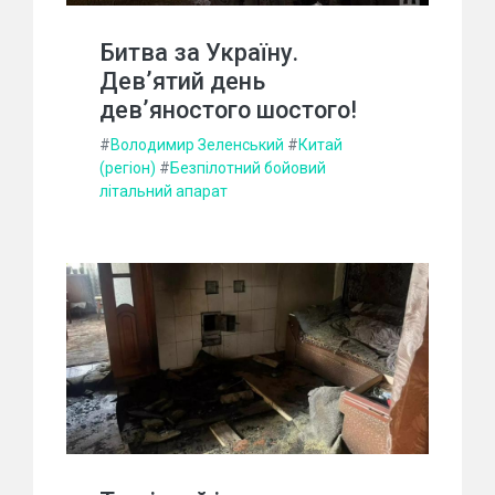
Битва за Україну.
Дев’ятий день
дев’яностого шостого!
#
Володимир Зеленський
#
Китай
(регіон)
#
Безпілотний бойовий
літальний апарат