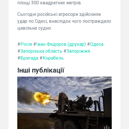
площі 300 квадратних метрів.
Сьогодні російські агресори здійснили
удар по Одесі, внаслідок чого постраждало
цивільне судно.
#
Росія
#
Іван Федоров (друкар)
#
Одеса
#
Запорізька область
#
Запоріжжя
#
Бригада
#
Корабель
Інші публікації