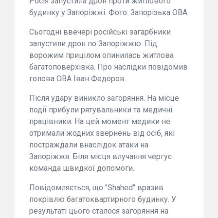
Росія запустила дрон проти житлового
будинку у Запоріжжі. Фото: Запорізька ОВА
Сьогодні ввечері російські загарбники
запустили дрон по Запоріжжю. Під
ворожим прицілом опинилась житлова
багатоповерхівка. Про наслідки повідомив
голова ОВА Іван Федоров.
Після удару виникло загоряння. На місце
події прибули рятувальники та медичні
працівники. На цей момент медики не
отримали жодних звернень від осіб, які
постраждали внаслідок атаки на
Запоріжжя. Біля місця влучання чергує
команда швидкої допомоги.
Повідомляється, що "Shahed" вразив
покрівлю багатоквартирного будинку. У
результаті цього сталося загоряння на