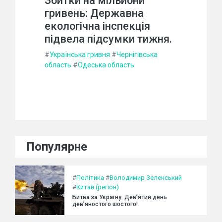
Збитки на мільйони
гривень: Державна
екологічна інспекція
підвела підсумки тижня.
#
Українська гривня
#
Чернігівська
область
#
Одеська область
Популярне
#
Політика
#
Володимир Зеленський
#
Китай (регіон)
Битва за Україну. Дев’ятий день
дев’яностого шостого!