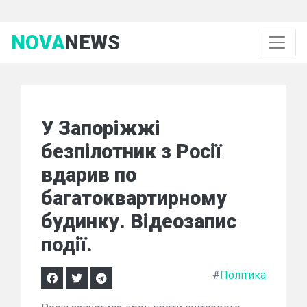
NOVA
NEWS
У Запоріжжі
безпілотник з Росії
вдарив по
багатоквартирному
будинку. Відеозапис
події.
#
Політика