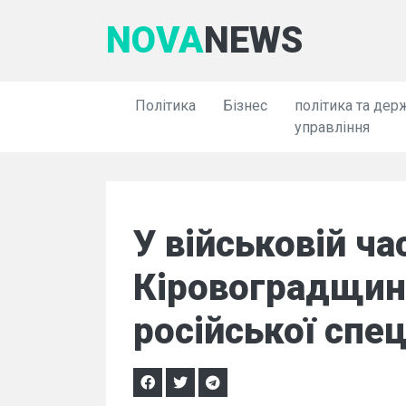
NOVA
NEWS
Політика
Бізнес
політика та дер
управління
У військовій ча
Кіровоградщині
російської спе