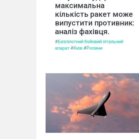
максимальна
кількість ракет може
випустити противник:
аналіз фахівця.
#
Безпілотний бойовий літальний
апарат
#
Київ
#
Росіяни