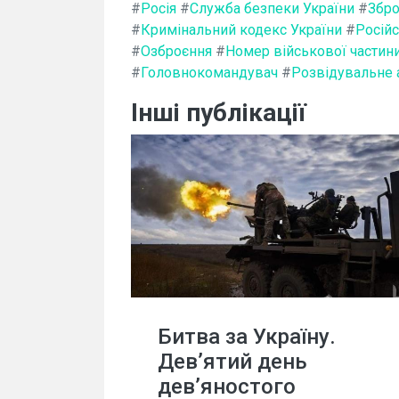
#
Росія
#
Служба безпеки України
#
Збро
#
Кримінальний кодекс України
#
Росій
#
Озброєння
#
Номер військової частин
#
Головнокомандувач
#
Розвідувальне 
Інші публікації
Битва за Україну.
Дев’ятий день
дев’яностого