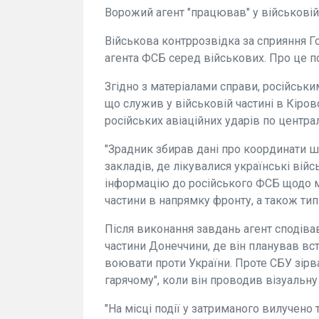
Ворожий агент "працював" у військовій
Військова контррозвідка за сприяння 
агента ФСБ серед військових. Про це п
Згідно з матеріалами справи, російськи
що служив у військовій частині в Кіров
російських авіаційних ударів по централ
"Зрадник збирав дані про координати ш
закладів, де лікувалися українські вій
інформацію до російського ФСБ щодо ма
частини в напрямку фронту, а також типи
Після виконання завдань агент сподіва
частини Донеччини, де він планував вст
воювати проти України. Проте СБУ зірва
гарячому", коли він проводив візуальну
"На місці події у затриманого вилучено