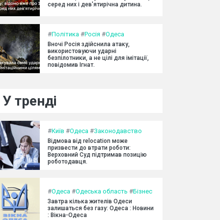
серед них і дев'ятирічна дитина.
#
Політика
#
Росія
#
Одеса
Вночі Росія здійснила атаку,
використовуючи ударні
безпілотники, а не цілі для імітації,
повідомив Ігнат.
У тренді
#
Київ
#
Одеса
#
Законодавство
Відмова від relocation може
призвести до втрати роботи:
Верховний Суд підтримав позицію
роботодавця.
#
Одеса
#
Одеська область
#
Бізнес
Завтра кілька жителів Одеси
залишаться без газу: Одеса : Новини
: Вікна-Одеса