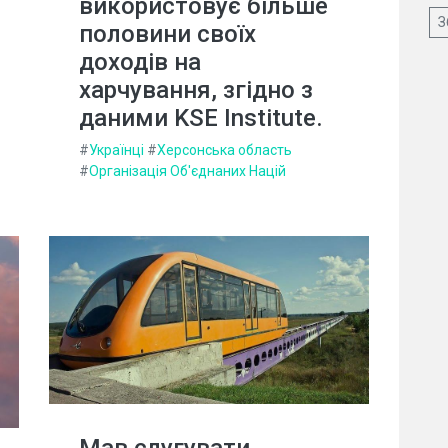
використовує більше
З
половини своїх
доходів на
харчування, згідно з
даними KSE Institute.
#
Українці
#
Херсонська область
#
Організація Об'єднаних Націй