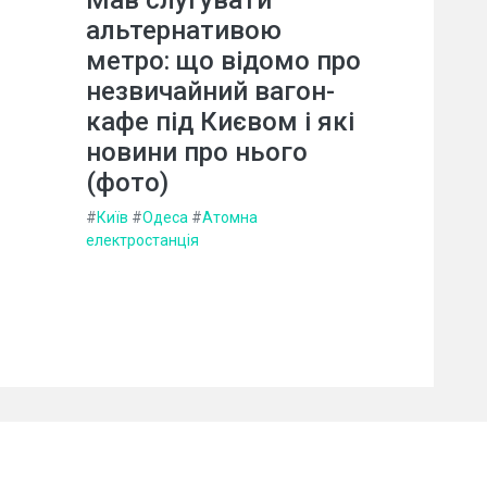
Мав слугувати
альтернативою
метро: що відомо про
незвичайний вагон-
кафе під Києвом і які
новини про нього
(фото)
#
Київ
#
Одеса
#
Атомна
електростанція