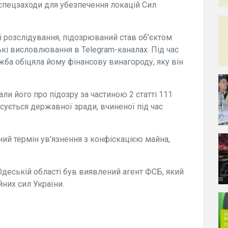
пецзаходи для убезпечення локацій Сил
і розслідування, підозрюваний став об'єктом
ькі висловлювання в Telegram-каналах. Під час
ба обіцяла йому фінансову винагороду, яку він
ли його про підозру за частиною 2 статті 111
сується державної зради, вчиненої під час
ий термін ув'язнення з конфіскацією майна,
Одеській області був виявлений агент ФСБ, який
йних сил України.