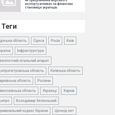
як призупинення морського
експорту впливає на фінансове
становище українців.
Теги
деська область
Одеса
Росія
Київ
країна
Інфраструктура
езпілотний літальний апарат
ніпропетровська область
Київська область
арківська область
Росіяни
иколаївська область
Українці
Харків
ніпро
Володимир Зеленський
римінальний кодекс України
Цензор.нет