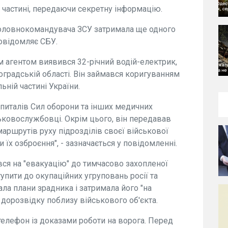
 частині, передаючи секретну інформацію.
Головнокомандувача ЗСУ затримала ще одного
овідомляє СБУ.
м агентом виявився 32-річний водій-електрик,
оградській області. Він займався коригуванням
ьній частині України.
питалів Сил оборони та інших медичних
ськовослужбовці. Окрім цього, він передавав
ршрутів руху підрозділів своєї військової
 їх озброєння", - зазначається у повідомленні.
вся на "евакуацію" до тимчасово захопленої
упити до окупаційних угруповань росії та
ла плани зрадника і затримала його "на
 дорозвідку поблизу військового об'єкта.
 телефон із доказами роботи на ворога. Перед