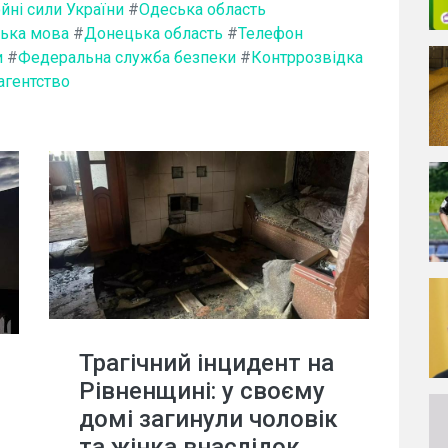
йні сили України
#
Одеська область
ська мова
#
Донецька область
#
Телефон
и
#
Федеральна служба безпеки
#
Контррозвідка
агентство
Трагічний інцидент на
Рівненщині: у своєму
домі загинули чоловік
та жінка внаслідок