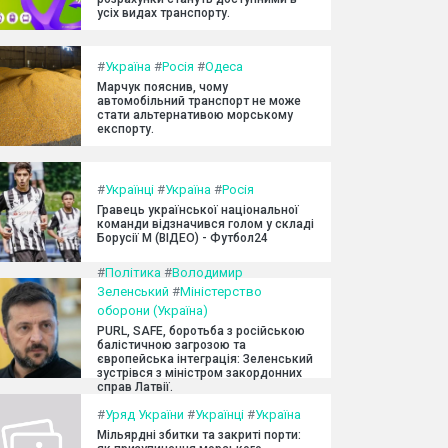
усіх видах транспорту.
#
Україна
#
Росія
#
Одеса
Марчук пояснив, чому
автомобільний транспорт не може
стати альтернативою морському
експорту.
#
Українці
#
Україна
#
Росія
Гравець української національної
команди відзначився голом у складі
Борусії М (ВІДЕО) - Футбол24
#
Політика
#
Володимир
Зеленський
#
Міністерство
оборони (Україна)
PURL, SAFE, боротьба з російською
балістичною загрозою та
європейська інтеграція: Зеленський
зустрівся з міністром закордонних
справ Латвії.
#
Уряд України
#
Українці
#
Україна
Мільярдні збитки та закриті порти: