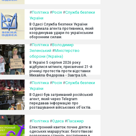
#
Політика
#
Росія
#
Служба безпеки
України
В Одесі Служба безпеки України
затримала агента противника, який
координував удари по українським
оборонним силам.
#
Політика
#
Володимир
Зеленський
#
Міністерство
оборони (Україна)
В Україні 5 серпня 2026 року
відбулися мітинги, присвячені 21-й
річниці протестів проти відставки
Михайла Федорова - Завтра.UA.
#
Політика
#
Росія
#
Служба безпеки
України
В Одесі був затриманий російський
агент, який через Telegram
передавав інформацію про
розташування військових об'єктів.
#
Політика
#
Одеса
#
Пасажир
Електронний квиток почне діяти в
одеських маршрутках: безготівкові
розрахунки стануть доступними в