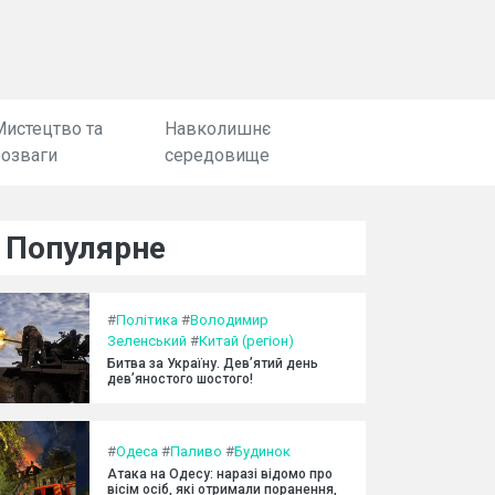
Мистецтво та
Навколишнє
розваги
середовище
Популярне
#
Політика
#
Володимир
Зеленський
#
Китай (регіон)
Битва за Україну. Дев’ятий день
дев’яностого шостого!
#
Одеса
#
Паливо
#
Будинок
Атака на Одесу: наразі відомо про
вісім осіб, які отримали поранення,