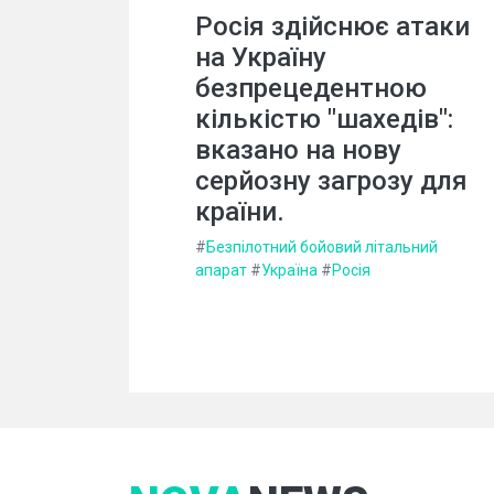
Росія здійснює атаки
на Україну
безпрецедентною
кількістю "шахедів":
вказано на нову
серйозну загрозу для
країни.
#
Безпілотний бойовий літальний
апарат
#
Україна
#
Росія