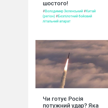
шостого!
#
Володимир Зеленський
#
Китай
(регіон)
#
Безпілотний бойовий
літальний апарат
Чи готує Росія
потужний удар? Яка