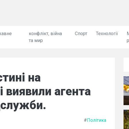
жавне
конфлікт, війна
Спорт
Технології
та мир
стині на
 виявили агента
цслужби.
#
Політика