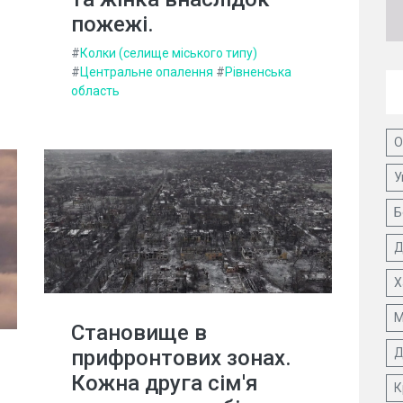
пожежі.
#
Колки (селище міського типу)
#
Центральне опалення
#
Рівненська
область
О
У
Б
Д
Х
М
Становище в
прифронтових зонах.
Д
Кожна друга сім'я
К