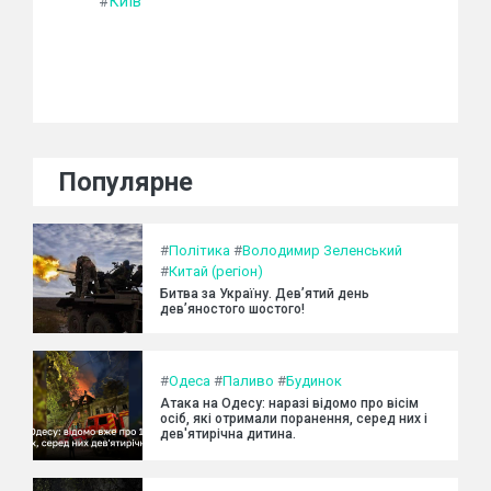
#
Київ
Популярне
#
Політика
#
Володимир Зеленський
#
Китай (регіон)
Битва за Україну. Дев’ятий день
дев’яностого шостого!
#
Одеса
#
Паливо
#
Будинок
Атака на Одесу: наразі відомо про вісім
осіб, які отримали поранення, серед них і
дев'ятирічна дитина.