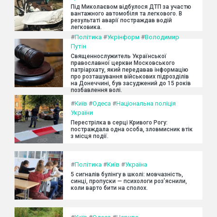
Під Миколаєвом відбулося ДТП за участю
вантажного автомобіля та легкового. В
результаті аварії постраждав водій
легковика.
#
Політика
#
Укрінформ
#
Володимир
Путін
Священнослужитель Української
православної церкви Московського
патріархату, який передавав інформацію
про розташування військових підрозділів
на Донеччині, був засуджений до 15 років
позбавлення волі.
#
Київ
#
Одеса
#
Національна поліція
України
Перестрілка в серці Кривого Рогу:
постраждала одна особа, зловмисник втік
з місця події.
#
Політика
#
Київ
#
Україна
5 сигналів булінгу в школі: мовчазність,
синці, пропуски — психологи роз’яснили,
коли варто бити на сполох.