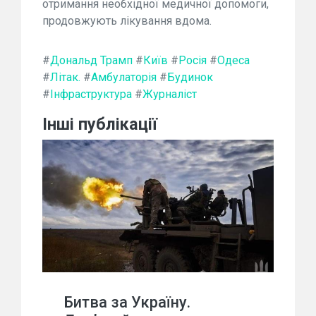
отримання необхідної медичної допомоги,
продовжують лікування вдома.
#
Дональд Трамп
#
Київ
#
Росія
#
Одеса
#
Літак.
#
Амбулаторія
#
Будинок
#
Інфраструктура
#
Журналіст
Інші публікації
Битва за Україну.