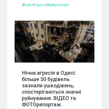
#
Київ
#
Одеса
#
Амбулаторія
Нічна агресія в Одесі:
більше 50 будівель
зазнали ушкоджень,
спостерігаються значні
руйнування. ВІДЕО та
ФОТОрепортаж.