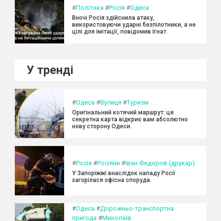
#
Політика
#
Росія
#
Одеса
Вночі Росія здійснила атаку,
використовуючи ударні безпілотники, а не
цілі для імітації, повідомив Ігнат.
У тренді
#
Одеса
#
Вулиця
#
Туризм
Оригінальний котячий маршрут: ця
секретна карта відкриє вам абсолютно
нову сторону Одеси.
#
Росія
#
Росіяни
#
Іван Федоров (друкар)
У Запоріжжі внаслідок нападу Росії
загорілася офісна споруда.
#
Одеса
#
Дорожньо-транспортна
пригода
#
Миколаїв