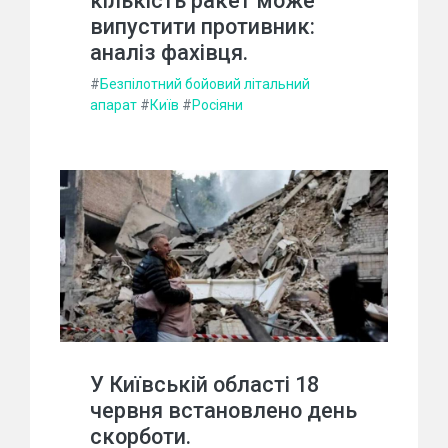
кількість ракет може
випустити противник:
аналіз фахівця.
#
Безпілотний бойовий літальний
апарат
#
Київ
#
Росіяни
У Київській області 18
червня встановлено день
скорботи.