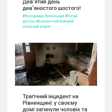
Дев’ятий день
дев’яностого шостого!
#
Володимир Зеленський
#
Китай
(регіон)
#
Безпілотний бойовий
літальний апарат
Трагічний інцидент на
Рівненщині: у своєму
домі загинули чоловік та