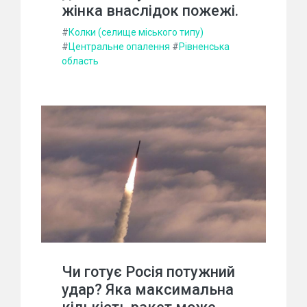
жінка внаслідок пожежі.
#
Колки (селище міського типу)
#
Центральне опалення
#
Рівненська
область
Чи готує Росія потужний
удар? Яка максимальна