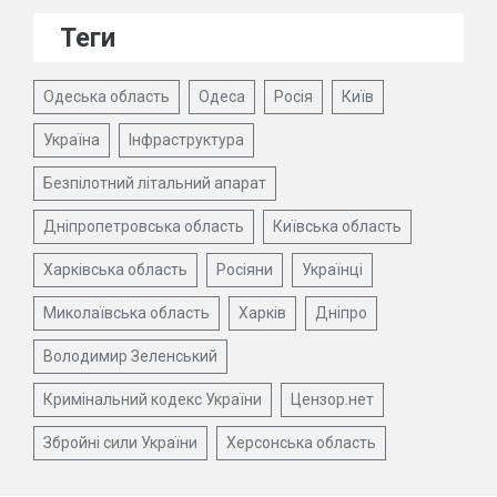
Теги
Одеська область
Одеса
Росія
Київ
Україна
Інфраструктура
Безпілотний літальний апарат
Дніпропетровська область
Київська область
Харківська область
Росіяни
Українці
Миколаївська область
Харків
Дніпро
Володимир Зеленський
Кримінальний кодекс України
Цензор.нет
Збройні сили України
Херсонська область