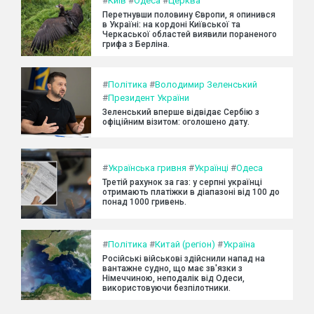
#
Київ
#
Одеса
#
Церква
Перетнувши половину Європи, я опинився
в Україні: на кордоні Київської та
Черкаської областей виявили пораненого
грифа з Берліна.
#
Політика
#
Володимир Зеленський
#
Президент України
Зеленський вперше відвідає Сербію з
офіційним візитом: оголошено дату.
#
Українська гривня
#
Українці
#
Одеса
Третій рахунок за газ: у серпні українці
отримають платіжки в діапазоні від 100 до
понад 1000 гривень.
#
Політика
#
Китай (регіон)
#
Україна
Російські військові здійснили напад на
вантажне судно, що має зв'язки з
Німеччиною, неподалік від Одеси,
використовуючи безпілотники.