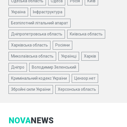
Одеська область
Одеса
Росія
Київ
Україна
Інфраструктура
Безпілотний літальний апарат
Дніпропетровська область
Київська область
Харківська область
Росіяни
Миколаївська область
Українці
Харків
Дніпро
Володимир Зеленський
Кримінальний кодекс України
Цензор.нет
Збройні сили України
Херсонська область
NOVA
NEWS