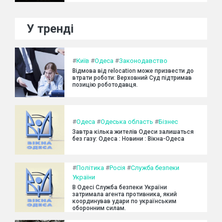
У тренді
#
Київ
#
Одеса
#
Законодавство
Відмова від relocation може призвести до
втрати роботи: Верховний Суд підтримав
позицію роботодавця.
#
Одеса
#
Одеська область
#
Бізнес
Завтра кілька жителів Одеси залишаться
без газу: Одеса : Новини : Вікна-Одеса
#
Політика
#
Росія
#
Служба безпеки
України
В Одесі Служба безпеки України
затримала агента противника, який
координував удари по українським
оборонним силам.