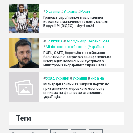
#
Українці
#
Україна
#
Росія
Гравець української національної
команди відзначився голом у складі
Борусії М (ВІДЕО) - Футбол24
#
Політика
#
Володимир Зеленський
#
Міністерство оборони (Україна)
PURL, SAFE, боротьба з російською
балістичною загрозою та європейська
інтеграція: Зеленський зустрівся з
міністром закордонних справ Латвії.
#
Уряд України
#
Українці
#
Україна
Мільярдні збитки та закриті порти: як
призупинення морського експорту
впливає на фінансове становище
українців.
Теги