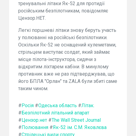
тренувальні літаки Як-52 для протидії
російським безпілотникам, повідомляє
Цензор.НЕТ.
Легкі поршневі літаки знову беруть участь
у полюванні на російські безпілотники.
Оскільки Як-52 не оснащений кулеметами,
стрільцем виступає солдат, який займає
місце пілота-інструктора, сидячи з
відкритим ліхтарем кабіни. В минулому
противник вже не раз підтверджував, що
його БПЛА "Орлан" та ZALA були збиті саме
таким чином.
#
Росія
#
Одеська область
#
Літак.
#
Безпілотний літальний апарат
#
Цензор.нет
#
The Wall Street Journal
#
Полювання
#
Як-52 ім. С.М. Яковлєва
#
Стрілецькі види спорту