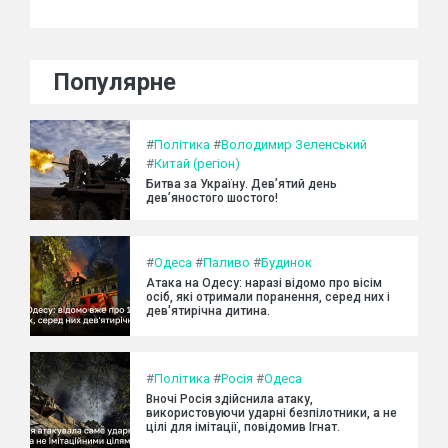
Популярне
#
Політика
#
Володимир Зеленський
#
Китай (регіон)
Битва за Україну. Дев’ятий день
дев’яностого шостого!
#
Одеса
#
Паливо
#
Будинок
Атака на Одесу: наразі відомо про вісім
осіб, які отримали поранення, серед них і
дев'ятирічна дитина.
#
Політика
#
Росія
#
Одеса
Вночі Росія здійснила атаку,
використовуючи ударні безпілотники, а не
цілі для імітації, повідомив Ігнат.