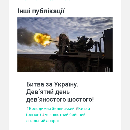
Інші публікації
Битва за Україну.
Дев’ятий день
дев’яностого шостого!
#
Володимир Зеленський
#
Китай
(регіон)
#
Безпілотний бойовий
літальний апарат