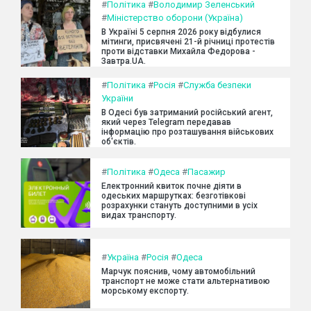
#
Політика
#
Володимир Зеленський
#
Міністерство оборони (Україна)
В Україні 5 серпня 2026 року відбулися
мітинги, присвячені 21-й річниці протестів
проти відставки Михайла Федорова -
Завтра.UA.
#
Політика
#
Росія
#
Служба безпеки
України
В Одесі був затриманий російський агент,
який через Telegram передавав
інформацію про розташування військових
об'єктів.
#
Політика
#
Одеса
#
Пасажир
Електронний квиток почне діяти в
одеських маршрутках: безготівкові
розрахунки стануть доступними в усіх
видах транспорту.
#
Україна
#
Росія
#
Одеса
Марчук пояснив, чому автомобільний
транспорт не може стати альтернативою
морському експорту.