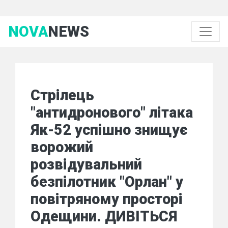
NOVA
NEWS
Стрілець
"антидронового" літака
Як-52 успішно знищує
ворожий
розвідувальний
безпілотник "Орлан" у
повітряному просторі
Одещини. ДИВІТЬСЯ