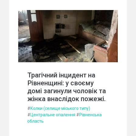
Трагічний інцидент на
Рівненщині: у своєму
домі загинули чоловік та
жінка внаслідок пожежі.
#
Колки (селище міського типу)
#
Центральне опалення
#
Рівненська
область