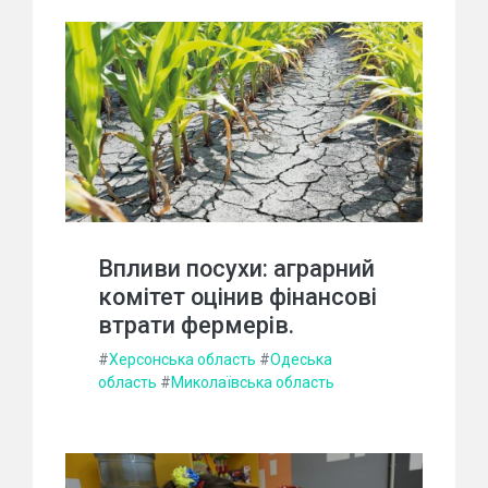
Впливи посухи: аграрний
комітет оцінив фінансові
втрати фермерів.
#
Херсонська область
#
Одеська
область
#
Миколаївська область