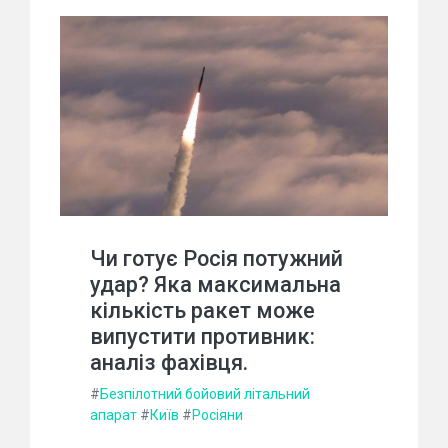
Чи готує Росія потужний
удар? Яка максимальна
кількість ракет може
випустити противник:
аналіз фахівця.
#
Безпілотний бойовий літальний
апарат
#
Київ
#
Росіяни